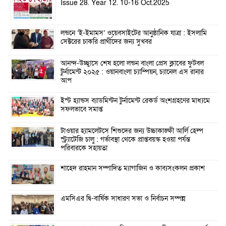
Issue 28. Year 12. 10-16 Oct.2025
লন্ডনে ‘ই-ইমামস’ ওয়েবসাইটের আনুষ্ঠানিক যাত্রা : ইসলামি
সেক্টরের চাকরি প্রার্থীদের জন্য সুখবর
আনন্দ-উচ্ছ্বাসে শেষ হলো লন্ডন বাংলা প্রেস ক্লাবের ফুটবল
টুর্নামেন্ট ২০২৫ : ওয়ানবাংলা চ্যাম্পিয়ন, চ্যানেল এস রানার
আপ
ইস্ট হ্যান্ডস ব্যাডমিন্টন টুর্নামেন্ট রেকর্ড অংশগ্রহণের মাধ্যমে
সফলভাবে সমাপ্ত
টাওয়ার হ্যামলেটসে শিশুদের জন্য উচ্চাকাঙ্ক্ষী আর্লি হেল্প
স্ট্র্যাটেজি চালু : গর্ভাবস্থা থেকে প্রাপ্তবয়স্ক হওয়া পর্যন্ত
পরিবারকে সহায়তা
শাহেদ রাহমান সম্পাদিত ম্যাগাজিন ও কাব্যসংকলন প্রকাশ
এমসিএর দ্বি-বার্ষিক সাধারণ সভা ও নির্বাচন সম্পন্ন