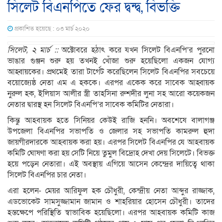
সিলেট বিএনপিতে ফের দ্বন্দ্ব, বিভক্তি
প্রকাশিত হয়েছে : ০৩ মার্চ ২০২০
সিলেট, ২ মার্চ ::
অক্টোবরে হঠাৎ করে যখন সিলেট বিএনপি’র পুরনো
ভাঙার গুঞ্জন শুরু হয় তখনই খোঁজা শুরু হয়েছিলো একজন যোগ্য
আহ্বায়কের। প্রথমেই তারা টার্গেট করেছিলেন সিলেট বিএনপির সবচেয়ে
বয়োজ্যেষ্ঠ নেতা এম এ হককে। এরপর একেক করে সাবেক আহ্বায়ক
নুরুল হক, ইলিয়াস আলীর স্ত্রী তাহসিনা রুশদীর লুনা সহ আরো কয়েকজন
নেতার দ্বারস্থ হন সিলেট বিএনপি’র সাবেক কমিটির নেতারা।
কিন্তু আহবায়ক হতে সিনিয়র কেউই রাজি হননি। অবশেষে বালাগঞ্জ
উপজেলা বিএনপির সভাপতি ও জেলার সহ সভাপতি কামরুল হুদা
জায়গীরদারকে আহবায়ক করা হয়। এরপর সিলেট বিএনপির যে আহবায়ক
কমিটি ঘোষণা করা হয় সেটি নিয়ে তুমুল বিদ্রোহ দেখা দেয় সিলেটে। বিভক্ত
হয়ে পড়েন নেতারা। এই অবস্থায় এগিয়ে আসেন কেন্দ্রের দায়িত্বে থাকা
সিলেট বিএনপির চার নেতা।
এরা হলেন- মেয়র আরিফুল হক চৌধুরী, কেন্দ্রীয় নেতা আব্দুর রাজ্জাক,
এডভোকেট সামসুজ্জামান জামান ও শাহরিয়ার হোসেন চৌধুরী। তাদের
হস্তক্ষেপে পরিস্থিতি স্বাভাবিক হয়েছিলো। এরপর আহবায়ক কমিটি কাজ