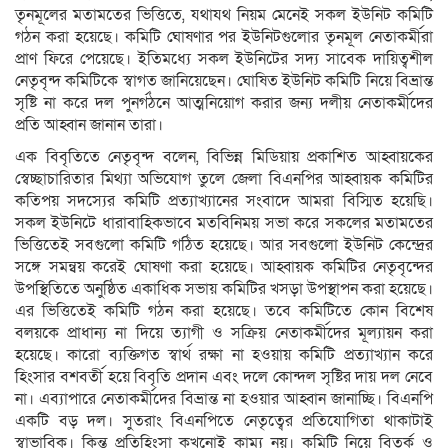
তৃনমূলের মতামতের ভিত্তিতে, যথাযথ নিয়ম মেনেই সকল ইউনিট কমিটি
গঠন করা হয়েছে। কমিটি ঘোষণার পর ইউনিটগুলোর তৃনমূল নেতাকর্মীরা
প্রাণ ফিরে পেয়েছে। ইতিমধ্যে সকল ইউনিটের সদ্য সাবেক দায়িত্বশীল
নেতৃবৃন্দ কমিটিকে স্বাগত জানিয়েছেন। ঘোষিত ইউনিট কমিটি নিয়ে বিভ্রান্ত
সৃষ্টি না করে দল পুনর্গঠনে আত্মনিয়োগ করার জন্য দলীয় নেতাকর্মীদের
প্রতি আহ্বান জানান তারা।
এক বিবৃতিতে নেতৃবৃন্দ বলেন, বিভিন্ন মিডিয়ায় প্রকাশিত আহ্বায়কের
স্বেচ্ছাচারিতার মিথ্যা অভিযোগ তুলে জেলা বিএনপির আহ্বায়ক কমিটির
কতিপয় সদস্যের কমিটি প্রত্যাখ্যানের সংবাদে আমরা বিস্মিত হয়েছি।
সকল ইউনিটে ধারাবাহিকভাবে মতবিনিময় সভা করে সকলের মতামতের
ভিত্তিতেই সবগুলো কমিটি গঠিত হয়েছে। আর সবগুলো ইউনিট কেন্দ্রের
সঙ্গে সমন্বয় করেই ঘোষণা করা হয়েছে। আহ্বায়ক কমিটির নেতৃবৃন্দের
উপস্থিতিতে অনুষ্ঠিত একাধিক সভায় কমিটির খসড়া উপস্থাপন করা হয়েছে।
এর ভিত্তিতেই কমিটি গঠন করা হয়েছে। তবে কমিটিতে কোন বিশেষ
বলয়কে প্রাধান্য না দিয়ে ত্যাগী ও সক্রিয় নেতাকর্মীদের মূল্যায়ন করা
হয়েছে। কারো ব্যক্তিগত স্বার্থ রক্ষা না হওয়ায় কমিটি প্রত্যাখ্যান করে
হিংসার বশবর্তী হয়ে বিবৃতি প্রদান এবং দলে কোন্দল সৃষ্টির দায় দল নেবে
না। এব্যাপারে নেতাকর্মীদের বিভ্রান্ত না হওয়ার আহ্বান জানাচ্ছি। বিএনপি
একটি বড় দল। সুতরাং বিএনপিতে নেতৃত্বের প্রতিযোগিতা থাকাটাই
স্বাভাবিক। কিন্তু প্রতিহিংসা কখনোই কাম্য নয়। কমিটি নিয়ে বিতর্ক ও