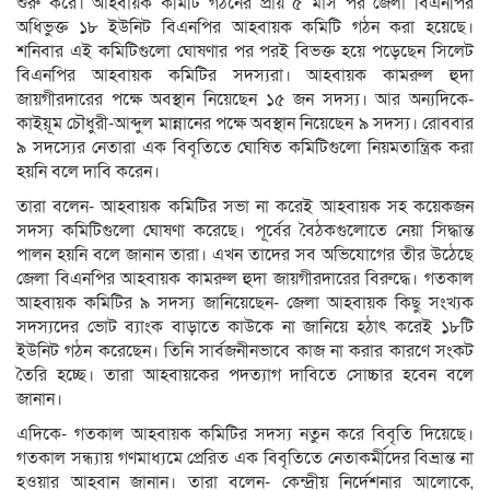
শুরু করে। আহবায়ক কমিটি গঠনের প্রায় ৫ মাস পর জেলা বিএনপির
অধিভুক্ত ১৮ ইউনিট বিএনপির আহবায়ক কমিটি গঠন করা হয়েছে।
শনিবার এই কমিটিগুলো ঘোষণার পর পরই বিভক্ত হয়ে পড়েছেন সিলেট
বিএনপির আহবায়ক কমিটির সদস্যরা। আহবায়ক কামরুল হুদা
জায়গীরদারের পক্ষে অবস্থান নিয়েছেন ১৫ জন সদস্য। আর অন্যদিকে-
কাইয়ূম চৌধুরী-আব্দুল মান্নানের পক্ষে অবস্থান নিয়েছেন ৯ সদস্য। রোববার
৯ সদস্যের নেতারা এক বিবৃতিতে ঘোষিত কমিটিগুলো নিয়মতান্ত্রিক করা
হয়নি বলে দাবি করেন।
তারা বলেন- আহবায়ক কমিটির সভা না করেই আহবায়ক সহ কয়েকজন
সদস্য কমিটিগুলো ঘোষণা করেছে। পূর্বের বৈঠকগুলোতে নেয়া সিদ্ধান্ত
পালন হয়নি বলে জানান তারা। এখন তাদের সব অভিযোগের তীর উঠেছে
জেলা বিএনপির আহবায়ক কামরুল হুদা জায়গীরদারের বিরুদ্ধে। গতকাল
আহবায়ক কমিটির ৯ সদস্য জানিয়েছেন- জেলা আহবায়ক কিছু সংখ্যক
সদস্যদের ভোট ব্যাংক বাড়াতে কাউকে না জানিয়ে হঠাৎ করেই ১৮টি
ইউনিট গঠন করেছেন। তিনি সার্বজনীনভাবে কাজ না করার কারণে সংকট
তৈরি হচ্ছে। তারা আহবায়কের পদত্যাগ দাবিতে সোচ্চার হবেন বলে
জানান।
এদিকে- গতকাল আহবায়ক কমিটির সদস্য নতুন করে বিবৃতি দিয়েছে।
গতকাল সন্ধ্যায় গণমাধ্যমে প্রেরিত এক বিবৃতিতে নেতাকর্মীদের বিভ্রান্ত না
হওয়ার আহবান জানান। তারা বলেন- কেন্দ্রীয় নির্দেশনার আলোকে,