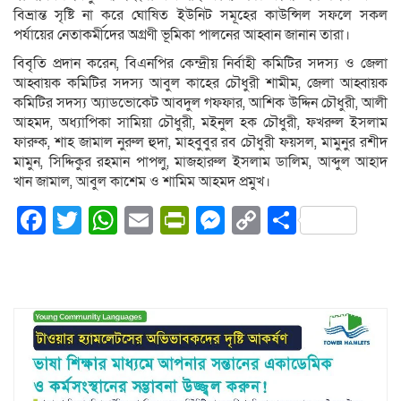
বিভ্রান্ত সৃষ্টি না করে ঘোষিত ইউনিট সমূহের কাউন্সিল সফলে সকল
পর্যায়ের নেতাকর্মীদের অগ্রণী ভূমিকা পালনের আহ্বান জানান তারা।
বিবৃতি প্রদান করেন, বিএনপির কেন্দ্রীয় নির্বাহী কমিটির সদস্য ও জেলা
আহ্বায়ক কমিটির সদস্য আবুল কাহের চৌধুরী শামীম, জেলা আহ্বায়ক
কমিটির সদস্য অ্যাডভোকেট আবদুল গফফার, আশিক উদ্দিন চৌধুরী, আলী
আহমদ, অধ্যাপিকা সামিয়া চৌধুরী, মইনুল হক চৌধুরী, ফখরুল ইসলাম
ফারুক, শাহ জামাল নুরুল হুদা, মাহবুবুর রব চৌধুরী ফয়সল, মামুনুর রশীদ
মামুন, সিদ্দিকুর রহমান পাপলু, মাজহারুল ইসলাম ডালিম, আব্দুল আহাদ
খান জামাল, আবুল কাশেম ও শামিম আহমদ প্রমুখ।
Facebook
Twitter
WhatsApp
Email
PrintFriendly
Messenger
Copy
Share
Link