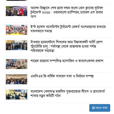
আনন্দ-উচ্ছ্বাসে শেষ হলো লন্ডন বাংলা প্রেস ক্লাবের ফুটবল
টুর্নামেন্ট ২০২৫ : ওয়ানবাংলা চ্যাম্পিয়ন, চ্যানেল এস রানার
আপ
ইস্ট হ্যান্ডস ব্যাডমিন্টন টুর্নামেন্ট রেকর্ড অংশগ্রহণের মাধ্যমে
সফলভাবে সমাপ্ত
টাওয়ার হ্যামলেটসে শিশুদের জন্য উচ্চাকাঙ্ক্ষী আর্লি হেল্প
স্ট্র্যাটেজি চালু : গর্ভাবস্থা থেকে প্রাপ্তবয়স্ক হওয়া পর্যন্ত
পরিবারকে সহায়তা
শাহেদ রাহমান সম্পাদিত ম্যাগাজিন ও কাব্যসংকলন প্রকাশ
এমসিএর দ্বি-বার্ষিক সাধারণ সভা ও নির্বাচন সম্পন্ন
বাংলাদেশ খেলাফত মজলিস যুক্তরাজ্যের লীডস ও ব্রাডফোর্ড
শাখার নতুন কমিটি গঠন
আরও খবর