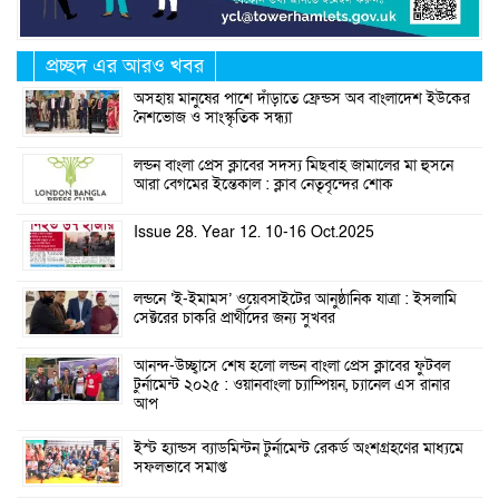
প্রচ্ছদ এর আরও খবর
অসহায় মানুষের পাশে দাঁড়াতে ফ্রেন্ডস অব বাংলাদেশ ইউকের
নৈশভোজ ও সাংস্কৃতিক সন্ধ্যা
লন্ডন বাংলা প্রেস ক্লাবের সদস্য মিছবাহ জামালের মা হুসনে
আরা বেগমের ইন্তেকাল : ক্লাব নেতৃবৃন্দের শোক
Issue 28. Year 12. 10-16 Oct.2025
লন্ডনে ‘ই-ইমামস’ ওয়েবসাইটের আনুষ্ঠানিক যাত্রা : ইসলামি
সেক্টরের চাকরি প্রার্থীদের জন্য সুখবর
আনন্দ-উচ্ছ্বাসে শেষ হলো লন্ডন বাংলা প্রেস ক্লাবের ফুটবল
টুর্নামেন্ট ২০২৫ : ওয়ানবাংলা চ্যাম্পিয়ন, চ্যানেল এস রানার
আপ
ইস্ট হ্যান্ডস ব্যাডমিন্টন টুর্নামেন্ট রেকর্ড অংশগ্রহণের মাধ্যমে
সফলভাবে সমাপ্ত