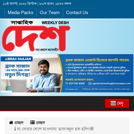
১০ই আগস্ট, ২০২৬ খ্রিস্টাব্দ | ২৬শে শ্রাবণ, ১৪৩৩ বঙ্গাব্দ
Media Packs
Our Team
Contact Us
মেনু
প্রচ্ছদ
প্রচ্ছদ
না ফেরার দেশে মাওলানা তাফাজ্জুল হক হবিগঞ্জী