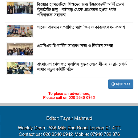
টাওয়ার হ্যামলেটসে শিশুদের জন্য উচ্চাকাঙ্ক্ষী আর্লি হেল্প
স্ট্র্যাটেজি চালু : গর্ভাবস্থা থেকে প্রাপ্তবয়স্ক হওয়া পর্যন্ত
পরিবারকে সহায়তা
শাহেদ রাহমান সম্পাদিত ম্যাগাজিন ও কাব্যসংকলন প্রকাশ
এমসিএর দ্বি-বার্ষিক সাধারণ সভা ও নির্বাচন সম্পন্ন
বাংলাদেশ খেলাফত মজলিস যুক্তরাজ্যের লীডস ও ব্রাডফোর্ড
শাখার নতুন কমিটি গঠন
আরও খবর
To place an advert here,
Please call on 020 3540 0942
Editor: Taysir Mahmud
Weekly Desh : 53A Mile End Road, London E1 4TT,
Contact us: 020 3540 0942, Mobile: 07940 782 876