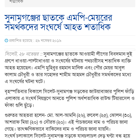
শতাধিক
সুনামগঞ্জের ছাতকে এমপি-মেয়রের
সমর্থকদের সংঘর্ষে আহত শতাধিক
প্রকাশিত হয়েছে : ২৯ নভেম্বর ২০১৯
সিলেট, ২৮ নভেম্বর ::
সুনামগঞ্জের ছাতকে আওয়ামী লীগের বিবদমান দুই
গ্রুপে ধাওয়া-পাল্টাধাওয়া ও সংঘর্ষের ঘটনায় পথচারীসহ শতাধিক ব্যক্তি
আহত হয়েছেন। এমপি মুহিবুর রহমান মানিক এবং পৌর মেয়র আবুল
কালাম চৌধুরী ও তার সহোদর শামীম আহমদ চৌধুরীর সমর্থকদের মধ্যে
এ সংঘর্ষের ঘটনা ঘটে।
বৃহস্পতিবার বিকালে সিলেট-সুনামগঞ্জ সড়কের জাউয়াবাজার পুলিশ ফাঁড়ি
এলাকায় এ সংঘর্ষ নিয়ন্ত্রণে আনতে পুলিশ অর্ধশতাধিক রাউন্ড টিয়ারসেল ও
ফাঁকা গুলি ছুঁড়ে।
গুরুতর আহতরা হলেন- মো. আল-আমনি (২৬), রুবেল (২৫), ঝোলন (৩০),
আশরাফ মিয়া (২০) ও সৌরভ (২০)। এই পাঁচজনের নাম ও পরিচয় জানা
গেছে। তাৎক্ষণিকভাবে বাকিদের নাম ও পরিচয় জানা যায়নি।
সংঘর্ষ চলাকালে সিলেট-সুনামগঞ্জ সড়কে যানচলাচল দেড় ঘণ্টা বন্ধ হয়ে