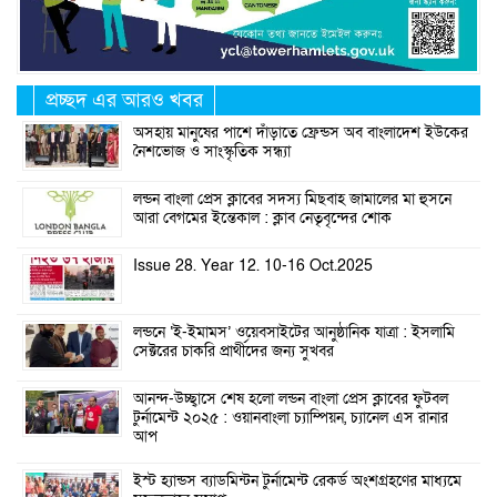
প্রচ্ছদ এর আরও খবর
অসহায় মানুষের পাশে দাঁড়াতে ফ্রেন্ডস অব বাংলাদেশ ইউকের
নৈশভোজ ও সাংস্কৃতিক সন্ধ্যা
লন্ডন বাংলা প্রেস ক্লাবের সদস্য মিছবাহ জামালের মা হুসনে
আরা বেগমের ইন্তেকাল : ক্লাব নেতৃবৃন্দের শোক
Issue 28. Year 12. 10-16 Oct.2025
লন্ডনে ‘ই-ইমামস’ ওয়েবসাইটের আনুষ্ঠানিক যাত্রা : ইসলামি
সেক্টরের চাকরি প্রার্থীদের জন্য সুখবর
আনন্দ-উচ্ছ্বাসে শেষ হলো লন্ডন বাংলা প্রেস ক্লাবের ফুটবল
টুর্নামেন্ট ২০২৫ : ওয়ানবাংলা চ্যাম্পিয়ন, চ্যানেল এস রানার
আপ
ইস্ট হ্যান্ডস ব্যাডমিন্টন টুর্নামেন্ট রেকর্ড অংশগ্রহণের মাধ্যমে