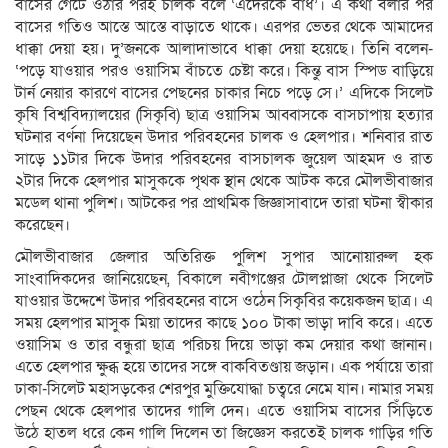
বাসের গেটে ওঠার পরই চালক বলে ‘এদেরকে বাঁধ’। এ কথা বলার পর
বাসের গতিও আস্তে আস্তে বাড়াতে থাকে। এরপর ভেতর থেকে আমাদের
ধাক্কা দেয়া হয়। দু’জনকে আলাদাভাবে ধাক্কা দেয়া হয়েছে। তিনি বলেন-
‘পড়ে যাওয়ার পরও ওয়াসিম বাঁচতে চেষ্টা করে। কিন্তু বাস স্পিড বাড়িয়ে
টার্ন নেয়ার কারণে বাসের পেছনের চাকার নিচে পড়ে সে।’ এদিকে সিলেট
কৃষি বিশ্ববিদ্যালয়ের (সিকৃবি) ছাত্র ওয়াসিম আব্বাসকে বাসচাপায় হত্যার
ঘটনার বর্ণনা দিয়েছেন উদার পরিবহনের চালক ও হেলপার। শনিবার রাত
সাড়ে ১১টার দিকে উদার পরিবহনের বাসচালক জুয়েল আহমদ ও রাত
২টার দিকে হেলপার মাসুককে পৃথক স্থান থেকে আটক করে মৌলভীবাজার
মডেল থানা পুলিশ। আটকের পর প্রাথমিক জিজ্ঞাসাবাদে তারা ঘটনা স্বীকার
করেছেন।
মৌলভীবাজার জেলার অতিরিক্ত পুলিশ সুপার আনোয়ারুল হক
সাংবাদিকদের জানিয়েছেন, বিকালে নবীগঞ্জের টোলপ্লাজা থেকে সিলেট
যাওয়ার উদ্দেশে উদার পরিবহনের বাসে ওঠেন সিকৃবির কয়েকজন ছাত্র। এ
সময় হেলপার মাসুক মিয়া তাদের কাছে ১০০ টাকা ভাড়া দাবি করে। এতে
ওয়াসিম ও তার বন্ধুরা ছাত্র পরিচয় দিয়ে ভাড়া কম দেয়ার কথা জানান।
এতে হেলপার ক্ষুব্ধ হয়ে তাদের সঙ্গে বাকবিতণ্ডায় জড়ান। এক পর্যায়ে তারা
ঢাকা-সিলেট মহাসড়কের শেরপুর মুক্তিযোদ্ধা চত্বরে নেমে যান। নামার সময়
পেছন থেকে হেলপার তাদের গালি দেন। এতে ওয়াসিম বাসের সিঁড়িতে
উঠে হাতল ধরে কেন গালি দিলেন তা জিজ্ঞেস করতেই চালক গাড়ির গতি