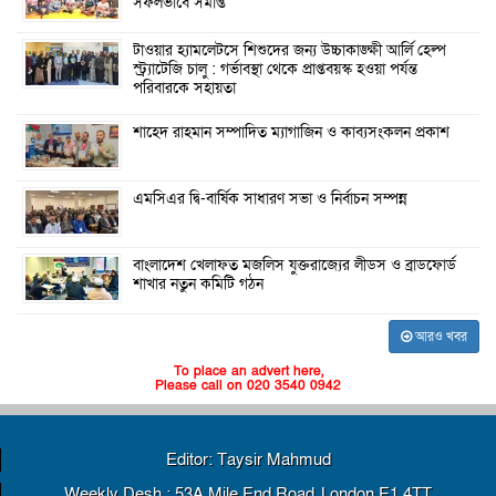
সফলভাবে সমাপ্ত
টাওয়ার হ্যামলেটসে শিশুদের জন্য উচ্চাকাঙ্ক্ষী আর্লি হেল্প
স্ট্র্যাটেজি চালু : গর্ভাবস্থা থেকে প্রাপ্তবয়স্ক হওয়া পর্যন্ত
পরিবারকে সহায়তা
শাহেদ রাহমান সম্পাদিত ম্যাগাজিন ও কাব্যসংকলন প্রকাশ
এমসিএর দ্বি-বার্ষিক সাধারণ সভা ও নির্বাচন সম্পন্ন
বাংলাদেশ খেলাফত মজলিস যুক্তরাজ্যের লীডস ও ব্রাডফোর্ড
শাখার নতুন কমিটি গঠন
আরও খবর
To place an advert here,
Please call on 020 3540 0942
Editor: Taysir Mahmud
Weekly Desh : 53A Mile End Road, London E1 4TT,