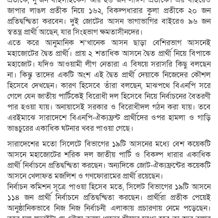
প্রতীকে, দু’জন বাইসাইকেল আর ২৬ জন লাঙ্গল প্রতীকে। এর বাইরেও
জাপার লাঙল প্রতীক নিয়ে ১৬২, বিকল্পধারার কুলা প্রতীকে ২০ জন
প্রতিদ্বন্দ্বিতা করবেন। দুই জোটের আসন ভাগাভাগির বাইরেও ৯৬ জন
স্বতন্ত্র প্রার্থী আছেন, যার সিংহভাগ ক্ষমতাসীনদের।
এতে করে আনুমানিক শ’খানেক আসন ছাড়া বেশিরভাগ আসনেই
মহাজোটের দ্বৈত প্রার্থী। প্রায় ২ শতাধিক আসনে দ্বৈত প্রার্থী নিয়ে বিপাকে
মহাজোট। যদিও আওয়ামী লীগ নেতারা এ বিষয়ে সরাসরি কিছু বলছেন
না। কিন্তু তাদের একটি অংশ এই দ্বৈত প্রার্থী দেয়াকে নিজেদের কৌশল
হিসেবে দেখছেন। কারণ হিসেবে তাঁরা বলছেন, মাঝপথে বিএনপি সরে
গেলে যেন জাতীয় পার্টিকেই বিরোধী দল হিসেবে নিয়ে নির্বাচনের বৈতরণী
পার হওয়া যায়। অনায়াসেই সরকার ও বিরোধীদল গঠন করা যায়। তবে
এরইমাঝে সারাদেশে বিএনপি-ঐক্যফ্রন্ট প্রার্থীদের ওপর হামলা ও গাড়ি
ভাঙচুরের একাধিক ঘটনার খবর পাওয়া গেছে।
সারাদেশের মতো সিলেটে বিভাগের ১৯টি আসনের মধ্যে বেশ কয়েকটি
আসনে মহাজোটের শরিক দল জাতীয় পার্টি ও বিকল্প ধারার একাধিক
প্রার্থী নির্বাচনে প্রতিদ্বন্দ্বিতা করছেন। অন্যদিকে জোট-ঐক্যফ্রন্টের কয়েকটি
আসনে খেলাফত মজলিশ ও গণফোরামের প্রার্থী রয়েছেন।
নির্বাচন কমিশন সূত্রে পাওয়া হিসেব মতে, সিলেট বিভাগের ১৯টি আসনে
১১৪ জন প্রার্থী নির্বাচনে প্রতিদ্বন্দ্বিতা করছেন। প্রার্থীরা প্রতীক পেয়েই
আনুষ্ঠানিকভাবে নিজ নিজ নির্বাচনী এলাকায় প্রচারণায় নেমে পড়েছেন।