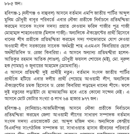
৮৮৫ জন।
হবিগঞ্জ-১ (নবীগঞ্জ ও বাহুবল) আসনে বর্তমান এমপি জাতীয় পার্টির আব্দুল
মুনিম চৌধুরী বাবুর পরিবর্তে এবার নৌকা প্রতীকে নির্বাচনে প্রতিদ্বন্দ্বিতা
করছেন সাবেক সংসদ সদস্য প্রয়াত দেওয়ান ফরিদ গাজীর পুত্র গাজী
মোহাম্মদ শাহনেওয়াজ (মিলাদ গাজী)। অন্যদিকে ঐক্যফ্রন্টের প্রার্থী হিসেবে
ধানের শীষ প্রতীকে প্রতিদ্বন্দ্বিতা করছেন সদ্য গণফোরামে যোগ দেওয়া
অওয়ামী লীগ সরকারের সাবেক অর্থমন্ত্রী শাহ এএমএস কিবরিয়ার ছেলে
অর্থনীতিবিদ ড. রেজা কিবরিয়া। এ আসনে অন্যান্য প্রতিদ্বন্দ্বীরা হলেন-
আতিকুর রহমান আতিক (লাঙল), চৌধুরী ফয়সল শোয়েব (মই), মো. নূরুল
হক (গামছা) ও জুবায়ের আহমেদ (মোমবাতি)।
এ আসনে প্রতিদ্বন্দ্বী দুই প্রার্থীই নতুন। বর্তমান সংসদ জাতীয় পার্টির
প্রার্থীকে হটিয়ে এবার দলীয় প্রার্থী পেয়েছে আওয়ামী লীগ, অন্যদিকে
ঐক্যফ্রন্টের চমক হিসেবে ড. রেজা কিবরিয়া লড়ছেন ধানের শীষে। ফলে
দুই নতুনের লড়াইটা যে হাড্ডাহাড্ডি হবে এতে কোনো সন্দেন নেই। এ
আসনে মোট ভোটার সংখ্যা ৩ লাখ ৬৪ হাজার ৯৭৭ জন।
হবিগঞ্জ-২ (বানিয়াচং-আজমিরীগঞ্জ) আসনে নৌকা প্রতীকে নির্বাচনে
প্রতিদ্বন্দ্বিতা করছেন জেলা আওয়ামী লীগের সাধারণ সম্পাদক বর্তমান
সংসদ সদস্য এডভোকেট মো. আব্দুল মজিদ খান। অন্যদিকে কেন্দ্রীয়
বিএনপির সাংগঠনিক সম্পাদক ডা. সাখাওয়াত হাসান জীবনের পরিবর্তে