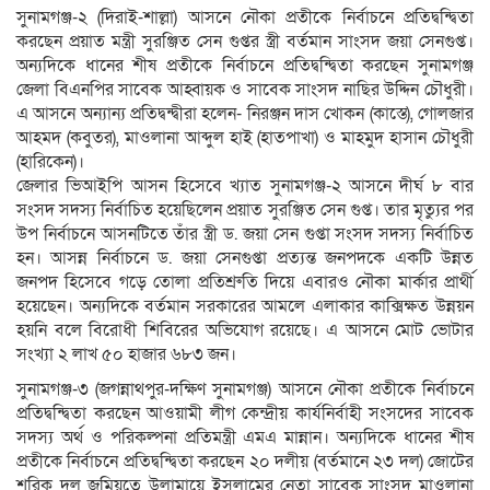
সুনামগঞ্জ-২ (দিরাই-শাল্লা) আসনে নৌকা প্রতীকে নির্বাচনে প্রতিদ্বন্দ্বিতা
করছেন প্রয়াত মন্ত্রী সুরঞ্জিত সেন গুপ্তর স্ত্রী বর্তমান সাংসদ জয়া সেনগুপ্ত।
অন্যদিকে ধানের শীষ প্রতীকে নির্বাচনে প্রতিদ্বন্দ্বিতা করছেন সুনামগঞ্জ
জেলা বিএনপির সাবেক আহ্বায়ক ও সাবেক সাংসদ নাছির উদ্দিন চৌধুরী।
এ আসনে অন্যান্য প্রতিদ্বন্দ্বীরা হলেন- নিরঞ্জন দাস খোকন (কাস্তে), গোলজার
আহমদ (কবুতর), মাওলানা আব্দুল হাই (হাতপাখা) ও মাহমুদ হাসান চৌধুরী
(হারিকেন)।
জেলার ভিআইপি আসন হিসেবে খ্যাত সুনামগঞ্জ-২ আসনে দীর্ঘ ৮ বার
সংসদ সদস্য নির্বাচিত হয়েছিলেন প্রয়াত সুরঞ্জিত সেন গুপ্ত। তার মৃত্যুর পর
উপ নির্বাচনে আসনটিতে তাঁর স্ত্রী ড. জয়া সেন গুপ্তা সংসদ সদস্য নির্বাচিত
হন। আসন্ন নির্বাচনে ড. জয়া সেনগুপ্তা প্রত্যন্ত জনপদকে একটি উন্নত
জনপদ হিসেবে গড়ে তোলা প্রতিশ্রুতি দিয়ে এবারও নৌকা মার্কার প্রার্থী
হয়েছেন। অন্যদিকে বর্তমান সরকারের আমলে এলাকার কাক্সিক্ষত উন্নয়ন
হয়নি বলে বিরোধী শিবিরের অভিযোগ রয়েছে। এ আসনে মোট ভোটার
সংখ্যা ২ লাখ ৫০ হাজার ৬৮৩ জন।
সুনামগঞ্জ-৩ (জগন্নাথপুর-দক্ষিণ সুনামগঞ্জ) আসনে নৌকা প্রতীকে নির্বাচনে
প্রতিদ্বন্দ্বিতা করছেন আওয়ামী লীগ কেন্দ্রীয় কার্যনির্বাহী সংসদের সাবেক
সদস্য অর্থ ও পরিকল্পনা প্রতিমন্ত্রী এমএ মান্নান। অন্যদিকে ধানের শীষ
প্রতীকে নির্বাচনে প্রতিদ্বন্দ্বিতা করছেন ২০ দলীয় (বর্তমানে ২৩ দল) জোটের
শরিক দল জমিয়তে উলামায়ে ইসলামের নেতা সাবেক সাংসদ মাওলানা