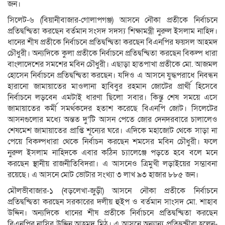
জন।
সিলেট-৬ (বিয়ানীবাজার-গোলাপগঞ্জ) আসনে নৌকা প্রতীকে নির্বাচনে
প্রতিদ্বন্দ্বিতা করছেন বর্তমান সংসদ সদস্য শিক্ষামন্ত্রী নুরুল ইসলাম নাহিদ।
ধানের শীষ প্রতীকে নির্বাচনে প্রতিদ্বন্দ্বিতা করছেন বিএনপির ফয়সল আহমদ
চৌধুরী। অন্যদিকে কুলা প্রতীকে নির্বাচনে প্রতিদ্বন্দ্বিতা করছেন বিকল্প ধারা
বাংলাদেশের সমশের মবিন চৌধুরী। এছাড়া হাতপাখা প্রতীকে মো. আজমল
হোসেন নির্বাচনে প্রতিদ্বন্দ্বিতা করছেন। যদিও এ আসনে যুদ্ধপরাধে নিবন্ধন
হারানো জামায়াতের মাওলানা হাবিবুর রহমান জোটের প্রার্থী হিসেবে
নির্বাচনে লড়বেন এমটাই ধারণা ছিলো সবার। কিন্তু শেষ সময়ে এসে
জামায়াতের কর্মী সমর্থকদের হতাশ করেছে বিএনপি জোট। সিলেটের
আসনগুলোর মধ্যে অন্তত দু’টি আসন পেতে জোর দেনদরবারে চালালেও
শেষমেশ জামায়াতের প্রাপ্তি শূন্যের ঘরে। এদিকে মহাজোট থেকে সাড়া না
পেয়ে বিকল্পধারা থেকে নির্বাচন করছেন শমসের মবিন চৌধুরী। ফলে
নুরুল ইসলাম নাহিদকে এবার কঠিন চ্যালেঞ্জে পড়তে হবে বলে মনে
করছেন স্থানীয় রাজনীতিবিদরা। এ আসনেও ত্রিমুখী লড়াইয়ের সম্ভাবনা
রয়েছে। এ আসনে মোট ভোটার সংখ্যা ৩ লাখ ৯৩ হাজার ৮৮৫ জন।
মৌলভীবাজার-১ (বড়লেখা-জুড়ী) আসনে নৌকা প্রতীকে নির্বাচনে
প্রতিদ্বন্দ্বিতা করছেন সরকারের দলীয় হুইপ ও বর্তমান সাংসদ মো. শাহাব
উদ্দিন। অন্যদিকে ধানের শীষ প্রতীকে নির্বাচনে প্রতিদ্বন্দ্বিতা করছেন
বিএনপির নাসির উদ্দিন আহমদ মিঠু। এ আসনে অন্যান্য প্রতিদ্বন্দ্বীরা হলেন-