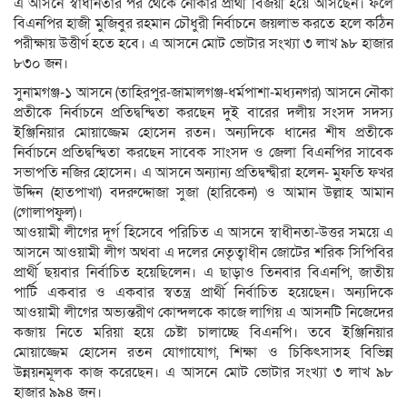
এ আসনে স্বাধীনতার পর থেকে নৌকার প্রার্থী বিজয়ী হয়ে আসছেন। ফলে
বিএনপির হাজী মুজিবুর রহমান চৌধুরী নির্বাচনে জয়লাভ করতে হলে কঠিন
পরীক্ষায় উত্তীর্ণ হতে হবে। এ আসনে মোট ভোটার সংখ্যা ৩ লাখ ৯৮ হাজার
৮৩০ জন।
সুনামগঞ্জ-১ আসনে (তাহিরপুর-জামালগঞ্জ-ধর্মপাশা-মধ্যনগর) আসনে নৌকা
প্রতীকে নির্বাচনে প্রতিদ্বন্দ্বিতা করছেন দুই বারের দলীয় সংসদ সদস্য
ইঞ্জিনিয়ার মোয়াজ্জেম হোসেন রতন। অন্যদিকে ধানের শীষ প্রতীকে
নির্বাচনে প্রতিদ্বন্দ্বিতা করছেন সাবেক সাংসদ ও জেলা বিএনপির সাবেক
সভাপতি নজির হোসেন। এ আসনে অন্যান্য প্রতিদ্বন্দ্বীরা হলেন- মুফতি ফখর
উদ্দিন (হাতপাখা) বদরুদ্দোজা সুজা (হারিকেন) ও আমান উল্লাহ আমান
(গোলাপফুল)।
আওয়ামী লীগের দূর্গ হিসেবে পরিচিত এ আসনে স্বাধীনতা-উত্তর সময়ে এ
আসনে আওয়ামী লীগ অথবা এ দলের নেতৃত্বাধীন জোটের শরিক সিপিবির
প্রার্থী ছয়বার নির্বাচিত হয়েছিলেন। এ ছাড়াও তিনবার বিএনপি, জাতীয়
পার্টি একবার ও একবার স্বতন্ত্র প্রার্থী নির্বাচিত হয়েছেন। অন্যদিকে
আওয়ামী লীগের অভ্যন্তরীণ কোন্দলকে কাজে লাগিয় এ আসনটি নিজেদের
কব্জায় নিতে মরিয়া হয়ে চেষ্টা চালাচ্ছে বিএনপি। তবে ইঞ্জিনিয়ার
মোয়াজ্জেম হোসেন রতন যোগাযোগ, শিক্ষা ও চিকিৎসাসহ বিভিন্ন
উন্নয়নমূলক কাজ করেছেন। এ আসনে মোট ভোটার সংখ্যা ৩ লাখ ৯৮
হাজার ৯৯৪ জন।