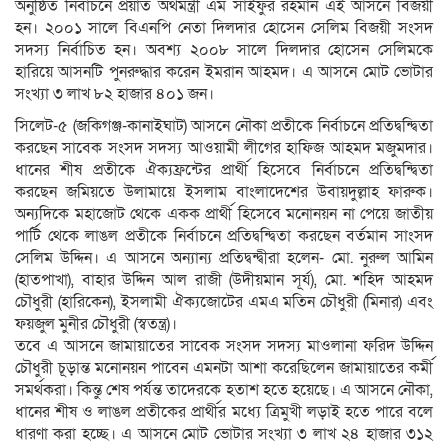
অনুষ্ঠিত নির্বাচনে প্রয়াত অর্থমন্ত্রী এম সাইফুর রহমান এই আসনে বিজয়ী
হন। ২০০১ সালে বিএনপি নেতা দিলদার হোসেন সেলিম বিজয়ী সংসদ
সদস্য নির্বাচিত হন। অবশ্য ২০০৮ সালে দিলদার হোসেন সেলিমকে
হারিয়ে আসনটি পুনরুদ্ধার করেন ইমরান আহমদ। এ আসনে মোট ভোটার
সংখ্যা ৩ লাখ ৮২ হাজার ৪০১ জন।
সিলেট-৫ (জকিগঞ্জ-কানাইঘাট) আসনে নৌকা প্রতীকে নির্বাচনে প্রতিদ্বন্দ্বিতা
করছেন সাবেক সংসদ সদস্য আওয়ামী লীগের হাফিজ আহমদ মজুমদার।
ধানের শীষ প্রতীকে ঐক্যফ্রন্টের প্রার্থী হিসেবে নির্বাচনে প্রতিদ্বন্দ্বিতা
করছেন জমিয়তে উলামায়ে ইসলাম বাংলাদেশের উবায়দুল্লাহ ফারুক।
অন্যদিকে মহাজোট থেকে একক প্রার্থী হিসেবে মনোনয়ন না পেয়ে জাতীয়
পার্টি থেকে লাঙল প্রতীকে নির্বাচনে প্রতিদ্বন্দ্বিতা করছেন বর্তমান সাংসদ
সেলিম উদ্দিন। এ আসনে অন্যান্য প্রতিদ্বন্দ্বীরা হলেন- মো. নুরুল আমিন
(হাতপাখা), বাহার উদ্দিন আল রাজী (উদীয়মান সূর্য), মো. শহিদ আহমদ
চৌধুরী (হারিকেন), ইসলামী ঐক্যজোটের এমএ মতিন চৌধুরী (মিনার) এবং
ফয়জুল মুনীর চৌধুরী (স্বতন্ত্র)।
তবে এ আসনে জামায়াতের সাবেক সংসদ সদস্য মাওলানা ফরিদ উদ্দিন
চৌধুরী চূড়ান্ত মনোনয়ন পাবেন এমনটা আশা করেছিলেন জামায়াতের কর্মী
সমর্থকরা। কিন্তু শেষ পর্যন্ত তাদেরকে হতাশ হতে হয়েছে। এ আসনে নৌকা,
ধানের শীষ ও লাঙল প্রতীকের প্রার্থীর মধ্যে ত্রিমুখী লড়াই হতে পারে বলে
ধারণা করা হচ্ছে। এ আসনে মোট ভোটার সংখ্যা ৩ লাখ ২৪ হাজার ৩১২