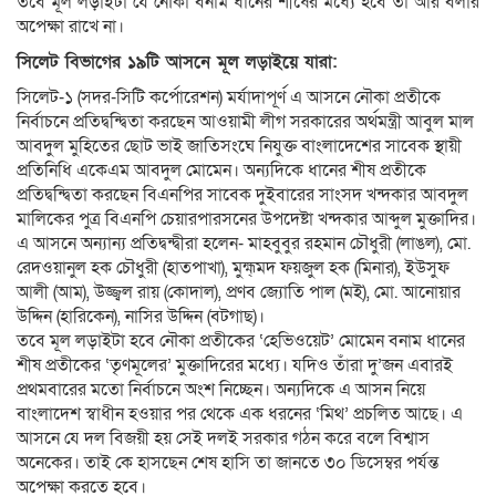
তবে মূল লড়াইটা যে নৌকা বনাম ধানের শীষের মধ্যে হবে তা আর বলার
অপেক্ষা রাখে না।
সিলেট বিভাগের ১৯টি আসনে মূল লড়াইয়ে যারা:
সিলেট-১ (সদর-সিটি কর্পোরেশন) মর্যাদাপূর্ণ এ আসনে নৌকা প্রতীকে
নির্বাচনে প্রতিদ্বন্দ্বিতা করছেন আওয়ামী লীগ সরকারের অর্থমন্ত্রী আবুল মাল
আবদুল মুহিতের ছোট ভাই জাতিসংঘে নিযুক্ত বাংলাদেশের সাবেক স্থায়ী
প্রতিনিধি একেএম আবদুল মোমেন। অন্যদিকে ধানের শীষ প্রতীকে
প্রতিদ্বন্দ্বিতা করছেন বিএনপির সাবেক দুইবারের সাংসদ খন্দকার আবদুল
মালিকের পুত্র বিএনপি চেয়ারপারসনের উপদেষ্টা খন্দকার আব্দুল মুক্তাদির।
এ আসনে অন্যান্য প্রতিদ্বন্দ্বীরা হলেন- মাহবুবুর রহমান চৌধুরী (লাঙল), মো.
রেদওয়ানুল হক চৌধুরী (হাতপাখা), মুহ্ম্মদ ফয়জুল হক (মিনার), ইউসুফ
আলী (আম), উজ্জ্বল রায় (কোদাল), প্রণব জ্যোতি পাল (মই), মো. আনোয়ার
উদ্দিন (হারিকেন), নাসির উদ্দিন (বটগাছ)।
তবে মূল লড়াইটা হবে নৌকা প্রতীকের ‘হেভিওয়েট’ মোমেন বনাম ধানের
শীষ প্রতীকের ‘তৃণমূলের’ মুক্তাদিরের মধ্যে। যদিও তাঁরা দু’জন এবারই
প্রথমবারের মতো নির্বাচনে অংশ নিচ্ছেন। অন্যদিকে এ আসন নিয়ে
বাংলাদেশ স্বাধীন হওয়ার পর থেকে এক ধরনের ‘মিথ’ প্রচলিত আছে। এ
আসনে যে দল বিজয়ী হয় সেই দলই সরকার গঠন করে বলে বিশ্বাস
অনেকের। তাই কে হাসছেন শেষ হাসি তা জানতে ৩০ ডিসেম্বর পর্যন্ত
অপেক্ষা করতে হবে।