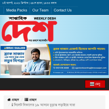
৮ই আগস্ট, ২০২৬ খ্রিস্টাব্দ | ২৪শে শ্রাবণ, ১৪৩৩ বঙ্গাব্দ
Media Packs
Our Team
Contact Us
মেনু
প্রচ্ছদ
প্রচ্ছদ
সিলেট বিভাগের ১৯ আসনে চূড়ান্ত লড়াইয়ে যারা