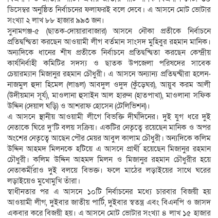
ডিসেম্বর অনুষ্ঠিত নির্বাচনের ফলাফরই বলে দেবে। এ আসনে মোট ভোটার
সংখ্যা ২ লাখ ৮৮ হাজার ৯৯৩ জন।
সুনামগঞ্জ-৫ (ছাতক-দোয়ারাবাজার) আসনে নৌকা প্রতীকে নির্বাচনে
প্রতিদ্বন্দ্বিতা করছেন আওয়ামী লীগ বর্তমান সাংসদ মুহিবুর রহমান মানিক।
অন্যদিকে ধানের শীষ প্রতীকে নির্বাচনে প্রতিদ্বন্দ্বিতা করছেন কেন্দ্রীয়
কার্যনির্বাহী কমিটির সদস্য ও ছাতক উপজেলা পরিষদের সাবেক
চেয়ারম্যান মিজানুর রহমান চৌধুরী। এ আসনে অন্যান্য প্রতিদ্বন্দ্বীরা হলেন-
নাজমুল হুদা হিমেল (লাঙল) আবদুল ওদুদ (কুঁড়েঘর), আয়ুব করম আলী
(উদীয়মান সূর্য), মাওলানা হুসাইন আল হারুন (হাতপাখা), মাওলানা সফিক
উদ্দিন (দেয়াল ঘড়ি) ও আশরাফ হোসেন (টেলিভিশন)।
এ আসনে স্থানীয় আওয়ামী লীগে বিভক্তি দীর্ঘদিনের। দুই যুগ ধরে দুই
নেতাকে ঘিরে দু’টি বলয় সক্রিয়। একটির নেতৃত্বে রয়েছেন মানিক ও অপর
অংশের নেতৃত্বে আছেন পৌর মেয়র আবুল কালাম চৌধুরী। অন্যদিকে কলিম
উদ্দিন আহমদ মিলনকে হটিয়ে এ আসনে প্রার্থী হয়েছেন মিজানুর রহমান
চৌধুরী। কলিম উদ্দিন আহমদ মিলন ও মিজানুর রহমান চৌধুরীর হয়ে
নেতাকর্মীরাও দুই বলয়ে বিভক্ত। ফলে মাঠের লড়াইয়ের সাথে ঘরের
লড়াইয়েও মুখোমুখি তাঁরা।
স্বাধীনতার পর এ আসনে ১০টি নির্বাচনের মধ্যে চারবার বিজয়ী হয়
আওয়ামী লীগ, দুইবার জাতীয় পার্টি, দুইবার স্বতন্ত্র এবং বিএনপি ও জাসদ
একবার করে বিজয়ী হয়। এ আসনে মোট ভোটার সংখ্যা ৪ লাখ ১৫ হাজার