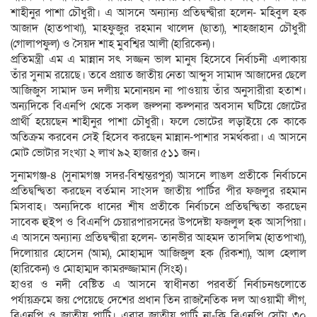
শাহীনুর পাশা চৌধুরী। এ আসনে অন্যান্য প্রতিদ্বন্দ্বীরা হলেন- মহিবুল হক
আজাদ (হাতপাখা), মাহফুজুর রহমান খালেদ (ছাতা), শাহজাহান চৌধুরী
(গোলাপফুল) ও সৈয়দ শাহ মুবশ্বির আলী (হারিকেন)।
প্রতিমন্ত্রী এম এ মান্নান সৎ সজ্জন ভাল মানুষ হিসেবে নির্বাচনী এলাকায়
তাঁর সুনাম রয়েছে। তবে প্রয়াত জাতীয় নেতা আব্দুস সামাদ আজাদের ছেলে
আজিজুস সামাদ ডন দলীয় মনোনয়ন না পাওয়ায় তাঁর অনুসারীরা হতাশ।
অন্যদিকে বিএনপি থেকে সকল জল্পনা কল্পনার অবসান ঘটিয়ে জোটের
প্রার্থী হয়েছেন শাহীনুর পাশা চৌধুরী। ফলে ভোটের লড়াইয়ে কে কাকে
অতিক্রম করবেন সেই হিসেব করছেন মান্নান-পাশার সমর্থকরা। এ আসনে
মোট ভোটার সংখ্যা ২ লাখ ৯২ হাজার ৫১১ জন।
সুনামগঞ্জ-৪ (সুনামগঞ্জ সদর-বিশ্বম্ভরপুর) আসনে লাঙল প্রতীকে নির্বাচনে
প্রতিদ্বন্দ্বিতা করছেন বর্তমান সাংসদ জাতীয় পার্টির পীর ফজলুর রহমান
মিসবাহ। অন্যদিকে ধানের শীষ প্রতীকে নির্বাচনে প্রতিদ্বন্দ্বিতা করছেন
সাবেক হুইপ ও বিএনপি চেয়ারপারসনের উপদেষ্টা ফজলুল হক আসপিয়া।
এ আসনে অন্যান্য প্রতিদ্বন্দ্বীরা হলেন- তানভীর আহমদ তাসলিম (হাতপাখা),
দিলোয়ার হোসেন (আম), মোহাম্মদ আজিজুল হক (রিকশা), আল হেলাল
(হারিকেন) ও মোহাম্মদ কামরুজ্জামান (সিংহ)।
হাওর ও নদী বেষ্টিত এ আসনে স্বাধীনতা পরবর্তী নির্বাচনগুলোতে
পর্যায়ক্রমে জয় পেয়েছে দেশের প্রধান তিন রাজনৈতিক দল আওয়ামী লীগ,
বিএনপি ও জাতীয় পার্টি। এবার জাতীয় পার্টি না-কি বিএনপি সেটা ৩০