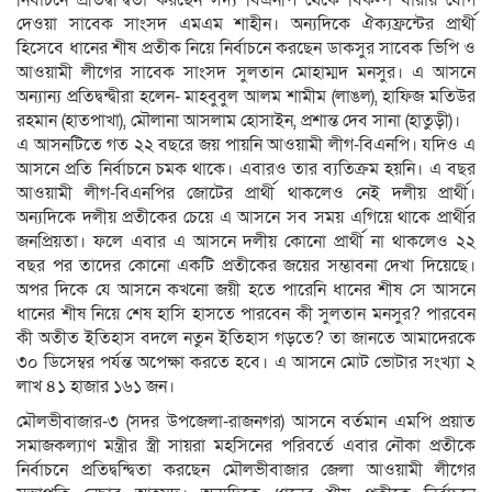
নির্বাচনে প্রতিদ্বন্দ্বিতা করছেন সদ্য বিএনপি থেকে বিকল্প ধারায় যোগ
দেওয়া সাবেক সাংসদ এমএম শাহীন। অন্যদিকে ঐক্যফ্রন্টের প্রার্থী
হিসেবে ধানের শীষ প্রতীক নিয়ে নির্বাচনে করছেন ডাকসুর সাবেক ভিপি ও
আওয়ামী লীগের সাবেক সাংসদ সুলতান মোহাম্মদ মনসুর। এ আসনে
অন্যান্য প্রতিদ্বন্দ্বীরা হলেন- মাহবুবুল আলম শামীম (লাঙল), হাফিজ মতিউর
রহমান (হাতপাখা), মৌলানা আসলাম হোসাইন, প্রশান্ত দেব সানা (হাতুড়ী)।
এ আসনটিতে গত ২২ বছরে জয় পায়নি আওয়ামী লীগ-বিএনপি। যদিও এ
আসনে প্রতি নির্বাচনে চমক থাকে। এবারও তার ব্যতিক্রম হয়নি। এ বছর
আওয়ামী লীগ-বিএনপির জোটের প্রার্থী থাকলেও নেই দলীয় প্রার্থী।
অন্যদিকে দলীয় প্রতীকের চেয়ে এ আসনে সব সময় এগিয়ে থাকে প্রার্থীর
জনপ্রিয়তা। ফলে এবার এ আসনে দলীয় কোনো প্রার্থী না থাকলেও ২২
বছর পর তাদের কোনো একটি প্রতীকের জয়ের সম্ভাবনা দেখা দিয়েছে।
অপর দিকে যে আসনে কখনো জয়ী হতে পারেনি ধানের শীষ সে আসনে
ধানের শীষ নিয়ে শেষ হাসি হাসতে পারবেন কী সুলতান মনসুর? পারবেন
কী অতীত ইতিহাস বদলে নতুন ইতিহাস গড়তে? তা জানতে আমাদেরকে
৩০ ডিসেম্বর পর্যন্ত অপেক্ষা করতে হবে। এ আসনে মোট ভোটার সংখ্যা ২
লাখ ৪১ হাজার ১৬১ জন।
মৌলভীবাজার-৩ (সদর উপজেলা-রাজনগর) আসনে বর্তমান এমপি প্রয়াত
সমাজকল্যাণ মন্ত্রীর স্ত্রী সায়রা মহসিনের পরিবর্তে এবার নৌকা প্রতীকে
নির্বাচনে প্রতিদ্বন্দ্বিতা করছেন মৌলভীবাজার জেলা আওয়ামী লীগের