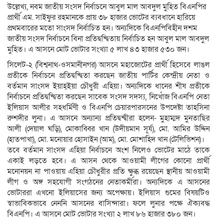
উল্লেখ্য, নবম জাতীয় সংসদ নির্বাচনে আবুল মাল আবদুল মুহিত বিএনপির
প্রার্থী এম. সাইফুর রহমানকে প্রায় ৩৮ হাজার ভোটের ব্যবধানে হারিয়ে
প্রথমবারের মতো সাংসদ নির্বাচিত হন। অন্যদিকে বিএনপিবিহীন দশম
জাতীয় সংসদ নির্বাচনে বিনা প্রতিদ্বন্দ্বিতায় নির্বাচিত হন আবুল মাল আবদুল
মুহিত। এ আসনে মোট ভোটার সংখ্যা ৫ লাখ ৪৩ হাজার ৫৩০ জন।
সিলেট-২ (বিশ্বনাথ-ওসমানীনগর) আসনে মহাজোটের প্রার্থী হিসেবে লাঙল
প্রতীকে নির্বাচনে প্রতিদ্বন্দ্বিতা করছেন জাতীয় পার্টির কেন্দ্রীয় নেতা ও
বর্তমান সাংসদ ইয়াহ্ইয়া চৌধুরী এহিয়া। অন্যদিকে ধানের শীষ প্রতীকে
নির্বাচনে প্রতিদ্বন্দ্বিতা করছেন সাবেক সংসদ সদস্য, নিখোঁজ বিএনপি নেতা
ইলিয়াস আলীর সহধর্মিণী ও বিএনপি চেয়ারপারসনের উপদেষ্টা তাহসিনা
রুশদীর লুনা। এ আসনে অন্যান্য প্রতিদ্বন্দ্বীরা হলেন- মুহাম্মদ মুনতাছির
আলী (দেয়াল ঘড়ি), মোকাব্বির খান (উদীয়মান সূর্য), মো. আমির উদ্দিন
(হাতপাখা), মো. মনোয়ার হোসাইন (আম), মো. মোশাহিদ খান (টেলিভিশন)।
তবে বর্তমান সাংসদ এহিয়া নির্বাচনে অংশ নিলেও ভোটের মাঠে তাকে
একাই লড়তে হবে। এ আসন থেকে আওয়ামী লীগের কোনো প্রার্থী
মনোনয়ন না পাওয়ায় এহিয়া চৌধুরীর প্রতি ক্ষুব্ধ রয়েছেন স্থানীয় আওয়ামী
লীগ ও অঙ্গ সহযোগী সংগঠনের নেতাকর্মীরা। অন্যদিকে এ আসনের
ভোটাররা এখনো ইলিয়াসের জন্য অপেক্ষায়। ইলিয়াস গুমের বিষয়টিও
স্বাভাবিকভাবে নেননি আসনের বাসিন্দারা। ফলে লুনার পক্ষে ঐক্যবদ্ধ
বিএনপি। এ আসনে মোট ভোটার সংখ্যা ২ লাখ ৮৬ হাজার ৩৮০ জন।