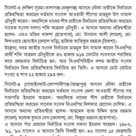
সিলেট-৩ (দক্ষিণ সুরমা-বালাগঞ্জ-ফেঞ্চুগঞ্জ) আসনে নৌকা প্রতীকে নির্বাচনে
প্রতিদ্বন্দ্বিতা করছেন বর্তমান সাংসদ আওয়ামী লীগের মাহমুদ উস সামাদ
চৌধুরী কয়েস। অন্যদিকে ধানের শীষ প্রতীকে নির্বাচনে প্রতিদ্বন্দ্বিতা করছেন
সাবেক সংসদ সদস্য শফি আহমদ চৌধুরী। এ আসনে অন্যান্য প্রতিদ্বন্দ্বীরা
হলেন- এমএ মতিন বাদশা (হাতপাখা), মো. উসমান আলী (লাঙল), মো.
দিলওয়ার হোসাইন (দেয়াল ঘড়ি), হাফিজ আতিকুর রহমান (রিকশা)।
উল্লেখ্য, নবম জাতীয় সংসদ নির্বাচনে মাহমুদ উস সামাদ কয়েস বিএনপির
প্রার্থী শফি আহমদ চৌধুরীকে ৩৬ হাজার ৯১৪ ভোটের ব্যবধানে পরাজিত
করে প্রথমবার নির্বাচিত হন। আর বিএনপিবিহীন দশম জাতীয় সংসদ
নির্বাচনে বিনা প্রতিদ্বন্দ্বিতায় নির্বাচিত হন তিনি। এ আসনে মোট ভোটার
সংখ্যা ৩ লাখ ২২ হাজার ২৯৩ জন।
সিলেট-৪ (গোয়াইনঘাট-কোম্পানীগঞ্জ-জৈন্তাপুর) আসনে নৌকা প্রতীকে
নির্বাচনে প্রতিদ্বন্দ্বিতা করছেন বর্তমান সাংসদ জেলা আওয়ামী লীগের সহ
সভাপতি ইমরান আহমদ। অন্যদিকে ধানের শীষ প্রতীকে নির্বাচনে
প্রতিদ্বন্দ্বিতা করছেন সাবেক সংসদ বিএনপির দিলদার হোসেন সেলিম। এ
আসনে অন্যান্য প্রতিদ্বন্দ্বীরা হলেন- আহমেদ তাজ উদ্দিন তাজ রহমান
(লাঙল), মনোজ কুমার সেন (কোদাল), মো. জিল্লুর রহমান (হাতপাখা)।
এ আসনে পাঁচ মেয়াদে নির্বাচিত সংসদ সদস্য ইমরান আহমদ। ১৯৮৬,
’৯১, ’৯৬ সালেও এ আসনে তিনি বিজয়ী হন। ৯৬ সালের ১৫ ফেব্রুয়ারি