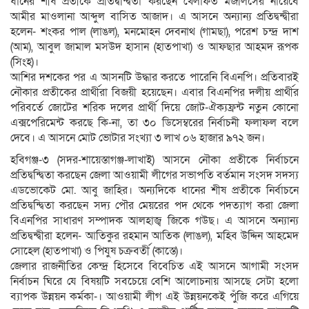
ধানের শীষ প্রতীকে প্রতিদ্বন্দ্বিতা করছেন খেলাফত মজলিসের নায়েবে
আমীর মাওলানা আব্দুল বাসিত আজাদ। এ আসনে অন্যান্য প্রতিদ্বন্দ্বীরা
হলেন- শংকর পাল (লাঙল), মনমোহন দেবনাথ (গামছা), পরেশ চন্দ্র দাশ
(আম), আবুল জামাল মসউদ হাসান (হাতপাখা) ও আফছার আহমদ রূপক
(সিংহ)।
আশির দশকের পর এ আসনটি উদ্ধার করতে পারেনি বিএনপি। প্রতিবারই
নৌকার প্রতীকের প্রার্থীরা বিজয়ী হয়েছেন। এবার বিএনপির দলীয় প্রার্থীর
পরিবর্তে জোটের শরিক দলের প্রার্থী দিয়ে জোট-ঐক্যফ্রন্ট নতুন কোনো
এক্সপেরিমেন্ট করছে কি-না, তা ৩০ ডিসেম্বরের নির্বাচনী ফলাফল বলে
দেবে। এ আসনে মোট ভোটার সংখ্যা ৩ লাখ ০৬ হাজার ৯৭২ জন।
হবিগঞ্জ-৩ (সদর-শায়েস্তাগঞ্জ-লাখাই) আসনে নৌকা প্রতীকে নির্বাচনে
প্রতিদ্বন্দ্বিতা করছেন জেলা আওয়ামী লীগের সভাপতি বর্তমান সংসদ সদস্য
এডভোকেট মো. আবু জাহির। অন্যদিকে ধানের শীষ প্রতীকে নির্বাচনে
প্রতিদ্বন্দ্বিতা করছেন সদ্য পৌর মেয়রের পদ থেকে পদত্যাগ করা জেলা
বিএনপির সাধারণ সম্পাদক আলহাজ্ব জিকে গউছ। এ আসনে অন্যান্য
প্রতিদ্বন্দ্বীরা হলেন- আতিকুর রহমান আতিক (লাঙল), মহিব উদ্দিন আহমেদ
সোহেল (হাতপাখা) ও পিযুষ চক্রবর্তী (কাস্তে)।
জেলার রাজনীতির কেন্দ্র হিসেবে বিবেচিত এই আসনে আগামী সংসদ
নির্বাচন ঘিরে যে বিষয়টি সবচেয়ে বেশি আলোচনায় আসছে সেটা হলো
ব্যাপক উন্নয়ন কর্মকা-। আওয়ামী লীগ এই উন্নয়নকেই পুঁজি করে এগিয়ে