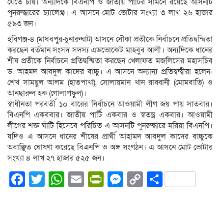
যেতে চায়। অন্যদিকে বিএনপি ও জাতীয় পার্টির সামনে রয়েছে আসনটি
পুনরুদ্ধারের চ্যালেঞ্জ। এ আসনে মোট ভোটার সংখ্যা ৩ লাখ ২৬ হাজার
৫৯৩ জন।
হবিগঞ্জ-৪ (মাধবপুর-চুনারুঘাট) আসনে নৌকা প্রতীকে নির্বাচনে প্রতিদ্বন্দ্বিতা
করছেন বর্তমান সংসদ সদস্য এডভোকেট মাহবুব আলী। অন্যদিকে ধানের
শীষ প্রতীকে নির্বাচনে প্রতিদ্বন্দ্বিতা করছেন খেলাফত মজলিসের মহাসচিব
ড. আহমদ আবদুল কাদের বাচ্চু। এ আসনে অন্যান্য প্রতিদ্বন্দ্বীরা হলেন-
শেখ সামছুল আলম (হাতপাখা), সোলায়মান খান রাব্বানী (মোমবাতি) ও
আনছারুল হক (গোলাপফুল)।
স্বাধীনতা পরবর্তী ১০ বারের নির্বাচনে আওয়ামী লীগ জয় পায় সাতবার।
বিএনপি একববার। জাতীয় পার্টি একবার ও স্বতন্ত্র একবার। আওয়ামী
লীগের শক্ত ঘাঁটি হিসেবে পরিচিত এ আসনটি পুনরুদ্ধারে মরিয়া বিএনপি।
যদিও এ আসনে ধানের শীষের প্রার্থী আহামদ আবদুল কাদের বাচ্চুকে
অবাঞ্ছিত ঘোষণা করেছে বিএনপি ও অঙ্গ সংগঠন। এ আসনে মোট ভোটার
সংখ্যা ৪ লাখ ২৭ হাজার ৫২৫ জন।
Facebook
Twitter
WhatsApp
Email
PrintFriendly
Messenger
Copy
Share
Link