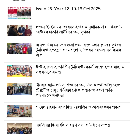
Issue 28. Year 12. 10-16 Oct.2025
লন্ডনে ‘ই-ইমামস’ ওয়েবসাইটের আনুষ্ঠানিক যাত্রা : ইসলামি
সেক্টরের চাকরি প্রার্থীদের জন্য সুখবর
আনন্দ-উচ্ছ্বাসে শেষ হলো লন্ডন বাংলা প্রেস ক্লাবের ফুটবল
টুর্নামেন্ট ২০২৫ : ওয়ানবাংলা চ্যাম্পিয়ন, চ্যানেল এস রানার
আপ
ইস্ট হ্যান্ডস ব্যাডমিন্টন টুর্নামেন্ট রেকর্ড অংশগ্রহণের মাধ্যমে
সফলভাবে সমাপ্ত
টাওয়ার হ্যামলেটসে শিশুদের জন্য উচ্চাকাঙ্ক্ষী আর্লি হেল্প
স্ট্র্যাটেজি চালু : গর্ভাবস্থা থেকে প্রাপ্তবয়স্ক হওয়া পর্যন্ত
পরিবারকে সহায়তা
শাহেদ রাহমান সম্পাদিত ম্যাগাজিন ও কাব্যসংকলন প্রকাশ
এমসিএর দ্বি-বার্ষিক সাধারণ সভা ও নির্বাচন সম্পন্ন