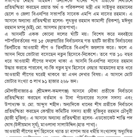
সভাপতি নেছার আহমদ। অন্যদিকে ধানের শীষ প্রতীকে নির্বাচনে
প্রতিদ্বন্দ্বিতা করছেন প্রয়াত অর্থ ও পরিকল্পনা মন্ত্রী এম সাইফুর রহমানের
ছেলে ও জেলা বিএনপির সভাপতি সাবেক এমপি এম নাসের রহমান। এ
আসনে অন্যান্য প্রতিদ্বন্দ্বীরা হলেন- লুৎফুর রহমান কামালী (রিকশা), মঈনুর
রহমান মগনু (মই), মো. আসলম (হাতপাখা)।
এ আসনটি একক কোনো দলের ঘাঁটি নয়। বিশেষ করে নব্বইয়ে
পটপরিবর্তনের পর ১৫ ফেব্রুয়ারির নির্বাচনসহ গত ছয়টি জাতীয় নির্বাচনের
তিনটিতে আওয়ামী লীগ ও তিনটিতে বিএনপি জয়লাভ করে। ফলে এ
আসন নিয়ে ভোটারা বসেছেন নতুন হিসেবে-নিকেশে। তবে গত ১০ বছর
ধরে আওয়ামী লীগের দখলে থাকা এ আসনি বিএনপির নাসের রহমান
উদ্ধার করতে পারবেন, না-কি নতুন মুখ হিসেবে নেছার আহমদের হাত ধরে
আওয়ামী লীগের ঘরেই থাকবে তা এখন দেখার বিষয়। এ আসনে মোট
ভোটার সংখ্যা ৩ লাখ ৯১ হাজার ২৬৮ জন।
মৌলভীবাজার-৪ (শ্রীমঙ্গল-কমলগঞ্জ) আসনে নৌকা প্রতীকে নির্বাচনে
প্রতিদ্বন্দ্বিতা করছেন বর্তমান ও টানা পাঁচবারের সংসদ সদস্য এবং
উপাধ্যক্ষ ড. মো. আব্দুস শহীদ। অন্যদিকে ধানের শীষ প্রতীকে নির্বাচনে
প্রতিদ্বন্দ্বিতা করছেন কেন্দ্রীয় কমিটির সদস্য হাজী মুজিবুর রহমান চৌধুরী
(হাজী মুজিব)। এ আসনে অন্যান্য প্রতিদ্বন্দ্বীরা হলেন- এডভোকেট শান্তি পদ
ঘোষ (উদীয়মান সূর্য), মাওলানা সালাউদ্দিন (হাত পাখা)।
আওয়ামী লীগের দূর্গ হিসেবে খ্যাত চা বাগান আর ধর্মীয় সংখ্যালঘু অধ্যুষিত