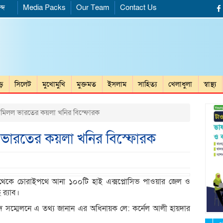
্দ
Media Packs
Our Team
Contact Us
ড়ে
সিলেট
মুখোমুখি
মুক্তমত
ইসলাম
সাহিত্য
খেলাধুলা
স্বাস্থ্য
 মিলল ভারতের কয়লা খনির বিস্ফোরক
 ভারতের কয়লা খনির বিস্ফোরক
ি থেকে চোরাইপথে আনা ১০০টি হাই এক্সপ্লোসিভ পাওয়ার জেল ও
‍্যাব।
দ সম্মেলনে এ তথ্য জানান এর অধিনায়ক লে: কর্নেল আলী হায়দার