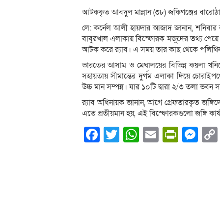
আটককৃত আবদুল মান্নান (৩৮) জকিগঞ্জের বারোঠা
লে: কর্নেল আলী হায়দার আজাদ জানান, শনিবার
বাবুরখাল এলাকায় বিস্ফোরক মজুদের তথ্য প
আটক করে র‍্যাব। এ সময় তার কাছ থেকে পলিথিন ব
ভারতের আসাম ও মেঘালয়ের বিভিন্ন কয়লা খনিতে
সহায়তায় সীমান্তের দুর্গম এলাকা দিয়ে চোরাইপ
উচ্চ মান সম্পন্ন। যার ১০টি দ্বারা ২/৩ তলা ভবন সম
র‍্যাব অধিনায়ক জানান, আগে গ্রেফতারকৃত জঙ্গ
এতে প্রতীয়মান হয়, এই বিস্ফোরকগুলো জঙ্গি কার্
Facebook
Twitter
WhatsApp
Email
PrintF
Me