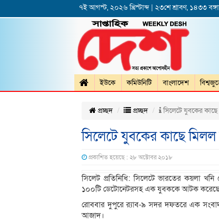
৭ই আগস্ট, ২০২৬ খ্রিস্টাব্দ | ২৩শে শ্রাবণ, ১৪৩৩ বঙ্গাব
ইউকে
কমিউনিটি
বাংলাদেশ
বিশ্বজু
প্রচ্ছদ
প্রচ্ছদ
সিলেটে যুবকের কাছে
সিলেটে যুবকের কাছে মিলল
প্রকাশিত হয়েছে : ২৮ অক্টোবর ২০১৮
সিলেট প্রতিনিধি: সিলেটে ভারতের কয়লা খন
১০০টি ডেটোনেটরসহ এক যুবককে আটক করেছে র
রোববার দুপুরে র‍্যাব-৯ সদর দফতরে এক সংবা
আজাদ।