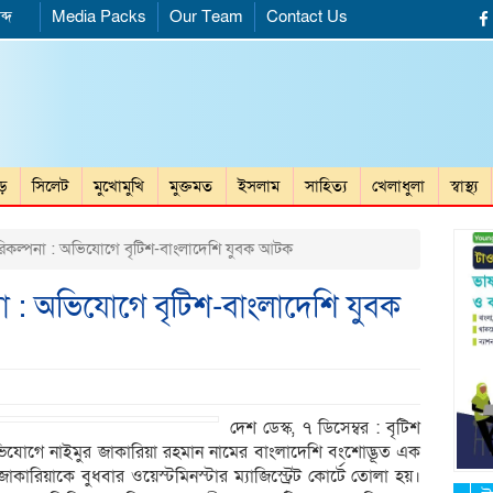
ব্দ
Media Packs
Our Team
Contact Us
ড়ে
সিলেট
মুখোমুখি
মুক্তমত
ইসলাম
সাহিত্য
খেলাধুলা
স্বাস্থ্য
া পরিকল্পনা : অভিযোগে বৃটিশ-বাংলাদেশি যুবক আটক
্পনা : অভিযোগে বৃটিশ-বাংলাদেশি যুবক
দেশ ডেস্ক, ৭ ডিসেম্বর : বৃটিশ
র অভিযোগে নাইমুর জাকারিয়া রহমান নামের বাংলাদেশি বংশোদ্ভূত এক
িয়াকে বুধবার ওয়েস্টমিনস্টার ম্যাজিস্ট্রেট কোর্টে তোলা হয়।