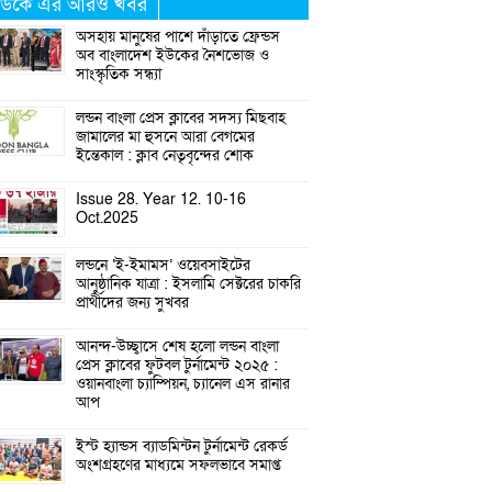
উকে এর আরও খবর
অসহায় মানুষের পাশে দাঁড়াতে ফ্রেন্ডস
অব বাংলাদেশ ইউকের নৈশভোজ ও
সাংস্কৃতিক সন্ধ্যা
লন্ডন বাংলা প্রেস ক্লাবের সদস্য মিছবাহ
জামালের মা হুসনে আরা বেগমের
ইন্তেকাল : ক্লাব নেতৃবৃন্দের শোক
Issue 28. Year 12. 10-16
Oct.2025
লন্ডনে ‘ই-ইমামস’ ওয়েবসাইটের
আনুষ্ঠানিক যাত্রা : ইসলামি সেক্টরের চাকরি
প্রার্থীদের জন্য সুখবর
আনন্দ-উচ্ছ্বাসে শেষ হলো লন্ডন বাংলা
প্রেস ক্লাবের ফুটবল টুর্নামেন্ট ২০২৫ :
ওয়ানবাংলা চ্যাম্পিয়ন, চ্যানেল এস রানার
আপ
ইস্ট হ্যান্ডস ব্যাডমিন্টন টুর্নামেন্ট রেকর্ড
অংশগ্রহণের মাধ্যমে সফলভাবে সমাপ্ত