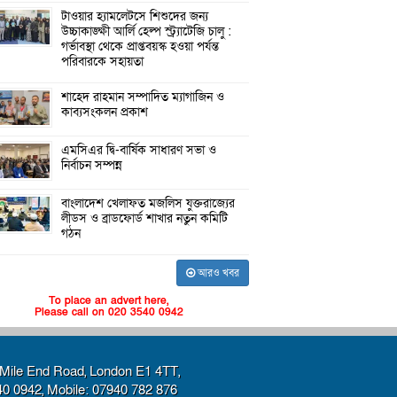
টাওয়ার হ্যামলেটসে শিশুদের জন্য
উচ্চাকাঙ্ক্ষী আর্লি হেল্প স্ট্র্যাটেজি চালু :
গর্ভাবস্থা থেকে প্রাপ্তবয়স্ক হওয়া পর্যন্ত
পরিবারকে সহায়তা
শাহেদ রাহমান সম্পাদিত ম্যাগাজিন ও
কাব্যসংকলন প্রকাশ
এমসিএর দ্বি-বার্ষিক সাধারণ সভা ও
নির্বাচন সম্পন্ন
বাংলাদেশ খেলাফত মজলিস যুক্তরাজ্যের
লীডস ও ব্রাডফোর্ড শাখার নতুন কমিটি
গঠন
আরও খবর
To place an advert here,
Please call on 020 3540 0942
Mile End Road, London E1 4TT,
40 0942, Mobile: 07940 782 876