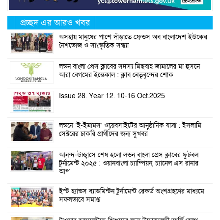
প্রচ্ছদ এর আরও খবর
অসহায় মানুষের পাশে দাঁড়াতে ফ্রেন্ডস অব বাংলাদেশ ইউকের
নৈশভোজ ও সাংস্কৃতিক সন্ধ্যা
লন্ডন বাংলা প্রেস ক্লাবের সদস্য মিছবাহ জামালের মা হুসনে
আরা বেগমের ইন্তেকাল : ক্লাব নেতৃবৃন্দের শোক
Issue 28. Year 12. 10-16 Oct.2025
লন্ডনে ‘ই-ইমামস’ ওয়েবসাইটের আনুষ্ঠানিক যাত্রা : ইসলামি
সেক্টরের চাকরি প্রার্থীদের জন্য সুখবর
আনন্দ-উচ্ছ্বাসে শেষ হলো লন্ডন বাংলা প্রেস ক্লাবের ফুটবল
টুর্নামেন্ট ২০২৫ : ওয়ানবাংলা চ্যাম্পিয়ন, চ্যানেল এস রানার
আপ
ইস্ট হ্যান্ডস ব্যাডমিন্টন টুর্নামেন্ট রেকর্ড অংশগ্রহণের মাধ্যমে
সফলভাবে সমাপ্ত