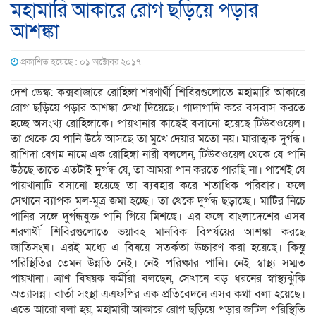
মহামারি আকারে রোগ ছড়িয়ে পড়ার
আশঙ্কা
প্রকাশিত হয়েছে : ০১ অক্টোবর ২০১৭
দেশ ডেস্ক: কক্সবাজারে রোহিঙ্গা শরণার্থী শিবিরগুলোতে মহামারি আকারে
রোগ ছড়িয়ে পড়ার আশঙ্কা দেখা দিয়েছে। গাদাগাদি করে বসবাস করতে
হচ্ছে অসংখ্য রোহিঙ্গাকে। পায়খানার কাছেই বসানো হয়েছে টিউবওয়েল।
তা থেকে যে পানি উঠে আসছে তা মুখে দেয়ার মতো নয়। মারাত্মক দুর্গন্ধ।
রাশিদা বেগম নামে এক রোহিঙ্গা নারী বললেন, টিউবওয়েল থেকে যে পানি
উঠছে তাতে এতটাই দুর্গন্ধ যে, তা আমরা পান করতে পারছি না। পাশেই যে
পায়খানাটি বসানো হয়েছে তা ব্যবহার করে শতাধিক পরিবার। ফলে
সেখানে ব্যাপক মল-মূত্র জমা হচ্ছে। তা থেকে দুর্গন্ধ ছড়াচ্ছে। মাটির নিচে
পানির সঙ্গে দুর্গন্ধযুক্ত পানি গিয়ে মিশছে। এর ফলে বাংলাদেশের এসব
শরণার্থী শিবিরগুলোতে ভয়াবহ মানবিক বিপর্যয়ের আশঙ্কা করছে
জাতিসংঘ। এরই মধ্যে এ বিষয়ে সতর্কতা উচ্চারণ করা হয়েছে। কিন্তু
পরিস্থিতির তেমন উন্নতি নেই। নেই পরিষ্কার পানি। নেই স্বাস্থ্য সম্মত
পায়খানা। ত্রাণ বিষয়ক কর্মীরা বলছেন, সেখানে বড় ধরনের স্বাস্থ্যঝুঁকি
অত্যাসন্ন। বার্তা সংস্থা এএফপির এক প্রতিবেদনে এসব কথা বলা হয়েছে।
এতে আরো বলা হয়, মহামারী আকারে রোগ ছড়িয়ে পড়ার জটিল পরিস্থিতি