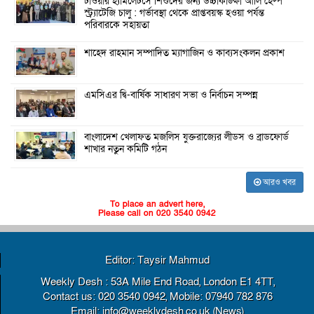
টাওয়ার হ্যামলেটসে শিশুদের জন্য উচ্চাকাঙ্ক্ষী আর্লি হেল্প
স্ট্র্যাটেজি চালু : গর্ভাবস্থা থেকে প্রাপ্তবয়স্ক হওয়া পর্যন্ত
পরিবারকে সহায়তা
শাহেদ রাহমান সম্পাদিত ম্যাগাজিন ও কাব্যসংকলন প্রকাশ
এমসিএর দ্বি-বার্ষিক সাধারণ সভা ও নির্বাচন সম্পন্ন
বাংলাদেশ খেলাফত মজলিস যুক্তরাজ্যের লীডস ও ব্রাডফোর্ড
শাখার নতুন কমিটি গঠন
আরও খবর
To place an advert here,
Please call on 020 3540 0942
Editor: Taysir Mahmud
Weekly Desh : 53A Mile End Road, London E1 4TT,
Contact us: 020 3540 0942, Mobile: 07940 782 876
Email: info@weeklydesh.co.uk (News)