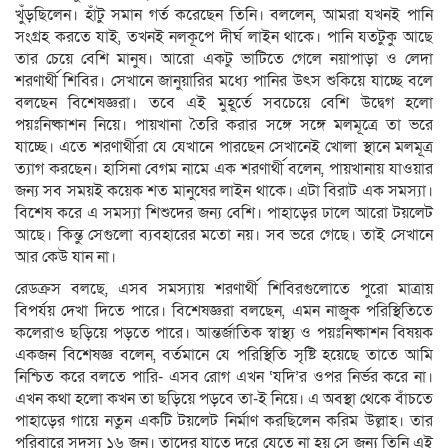
খুঁড়ছিলেন। হাঁটু সমান গর্ত করেছেন তিনি। বললেন, আমরা যখনই পানি
সংগ্রহ করতে যাই, তখনই নলকূপে দীর্ঘ লাইন থাকে। পানি যতটুকু আছে
তার চেয়ে বেশি মানুষ। আরো একটু ভাটিতে গেলে নয়াপাড়া ও লেদা
শরণার্থী শিবির। সেখানে জানুয়ারির মধ্যে পানির উৎস শুকিয়ে যাচ্ছে বলে
বলছেন বিশেষজ্ঞরা। তবে এই মুহূর্তে সবচেয়ে বেশি উদ্বেগ হলো
পয়ঃনিষ্কাশন নিয়ে। পায়খানা তৈরি করার সঙ্গে সঙ্গে মলমূত্রে তা ভরে
যাচ্ছে। এতে শরণার্থীরা যে যেখানে পারছেন সেখানেই খোলা স্থানে মলমূত্র
ত্যাগ করছেন। হাসিনা বেগম নামে এক শরণার্থী বলেন, পায়খানায় যাওয়ার
জন্য সব সময়ই কয়েক শত মানুষের লাইন থাকে। এটা বিরাট এক সমস্যা।
বিশেষ করে এ সমস্যা শিশুদের জন্য বেশি। পাহাড়ের ঢালে আরো টয়লেট
আছে। কিন্তু সেগুলো ব্যবহারের মতো নয়। সব ভরে গেছে। তাই সেখানে
আর কেউ যান না।
রেডক্রস বলছে, এসব সমস্যায় শরণার্থী শিবিরগুলোতে পুরো মাত্রায়
বিপর্যয় দেখা দিতে পারে। বিশেষজ্ঞরা বলছেন, এমন নাজুক পরিস্থিতিতে
কলেরাও ছড়িয়ে পড়তে পারে। আন্তর্জাতিক স্বাস্থ্য ও পয়ঃনিষ্কাশন বিষয়ক
একজন বিশেষজ্ঞ বলেন, বর্তমানে যে পরিস্থিতি সৃষ্টি হয়েছে তাতে আমি
নিশ্চিত করে বলতে পারি- এসব রোগ এখন ‘যদি’র ওপর নির্ভর করে না।
এখন কথা হলো কখন তা ছড়িয়ে পড়বে তা-ই নিয়ে। এ অবস্থা থেকে বাঁচতে
পাহাড়ের গায়ে নতুন একটি টয়লেট নির্মাণ করছিলেন করিম উল্লাহ। তার
পরিবারে সদস্য ১৬ জন। তাদের যাতে দূরে যেতে না হয় সে জন্য তিনি এই