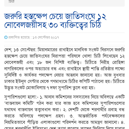
চিঠি
জরুরি হস্তক্ষেপ চেয়ে জাতিসংঘে ১২
নোবেলজয়ীসহ ৩০ ব্যক্তিত্বের চিঠি
প্রকাশিত হয়েছে : ১৩ সেপ্টেম্বর ২০১৭
দেশ, ১৩ সেপ্টেম্বর: মিয়ানমারের রাখাইনে মানবিক সংকট নিরসনে জরুরি
হস্তক্ষেপ চেয়ে জাতিসংঘের নিরাপত্তা পরিষদে খোলা চিঠি লিখেছেন ১২
নোবেলজয়ী এবং ১৮ জন বিশিষ্ট ব্যক্তিত্ব। চিঠিতে নিরীহ রোহিঙ্গা
নাগরিকদের ওপর অত্যাচার বন্ধ এবং রাখাইনে স্থায়ী শান্তি প্রতিষ্ঠার লক্ষ্যে
সুনির্দিষ্ট ও কার্যকর পদক্ষেপ নেয়ার আহ্বান জানানো হয়। আজ বুধবার
ঢাকার ইউনূস সেন্টার থেকে গণমাধ্যমে চিঠির কপিটি পাঠানো হয়। চিঠিতে
উদ্ভূত সংকট মোকাবিলায় ৭ দফা সুপারিশ তুলে ধরা হয়।
সুপারিশগুলো হলো:- ১. আনান কমিশনের সদস্যদের নিয়ে অবিলম্বে একটি
‘বাস্তবায়ন কমিটি’ গঠন করা যার কাজ হবে কমিশনের সুপারিশগুলোর
যথাযথ বাস্তবায়ন তত্ত্বাবধান করা। ২. দেশটি থেকে শরণার্থীর প্রবাহ বন্ধ
করতে অবিলম্বে পদক্ষেপ গ্রহণ। ৩. আন্তর্জাতিক পর্যবেক্ষকদের
নিয়মিতভাবে পীড়িত এলাকাগুলো পরিদর্শন করতে আমন্ত্রণ জানানো। ৪.
যেসব শরণার্থীরা ইতিমধ্যে দেশ ত্যাগ করেছে তাদের ফিরিয়ে নিয়ে যাবার