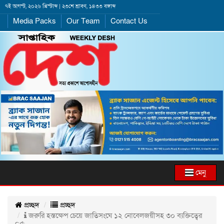
৭ই আগস্ট, ২০২৬ খ্রিস্টাব্দ | ২৩শে শ্রাবণ, ১৪৩৩ বঙ্গাব্দ
Media Packs
Our Team
Contact Us
মেনু
প্রচ্ছদ
প্রচ্ছদ
জরুরি হস্তক্ষেপ চেয়ে জাতিসংঘে ১২ নোবেলজয়ীসহ ৩০ ব্যক্তিত্বের