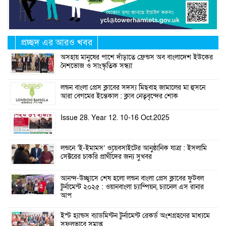
প্রচ্ছদ এর আরও খবর
অসহায় মানুষের পাশে দাঁড়াতে ফ্রেন্ডস অব বাংলাদেশ ইউকের
নৈশভোজ ও সাংস্কৃতিক সন্ধ্যা
লন্ডন বাংলা প্রেস ক্লাবের সদস্য মিছবাহ জামালের মা হুসনে
আরা বেগমের ইন্তেকাল : ক্লাব নেতৃবৃন্দের শোক
Issue 28. Year 12. 10-16 Oct.2025
লন্ডনে ‘ই-ইমামস’ ওয়েবসাইটের আনুষ্ঠানিক যাত্রা : ইসলামি
সেক্টরের চাকরি প্রার্থীদের জন্য সুখবর
আনন্দ-উচ্ছ্বাসে শেষ হলো লন্ডন বাংলা প্রেস ক্লাবের ফুটবল
টুর্নামেন্ট ২০২৫ : ওয়ানবাংলা চ্যাম্পিয়ন, চ্যানেল এস রানার
আপ
ইস্ট হ্যান্ডস ব্যাডমিন্টন টুর্নামেন্ট রেকর্ড অংশগ্রহণের মাধ্যমে
সফলভাবে সমাপ্ত