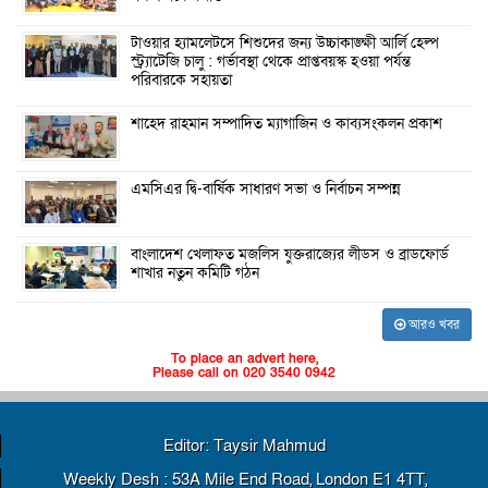
টাওয়ার হ্যামলেটসে শিশুদের জন্য উচ্চাকাঙ্ক্ষী আর্লি হেল্প
স্ট্র্যাটেজি চালু : গর্ভাবস্থা থেকে প্রাপ্তবয়স্ক হওয়া পর্যন্ত
পরিবারকে সহায়তা
শাহেদ রাহমান সম্পাদিত ম্যাগাজিন ও কাব্যসংকলন প্রকাশ
এমসিএর দ্বি-বার্ষিক সাধারণ সভা ও নির্বাচন সম্পন্ন
বাংলাদেশ খেলাফত মজলিস যুক্তরাজ্যের লীডস ও ব্রাডফোর্ড
শাখার নতুন কমিটি গঠন
আরও খবর
To place an advert here,
Please call on 020 3540 0942
Editor: Taysir Mahmud
Weekly Desh : 53A Mile End Road, London E1 4TT,