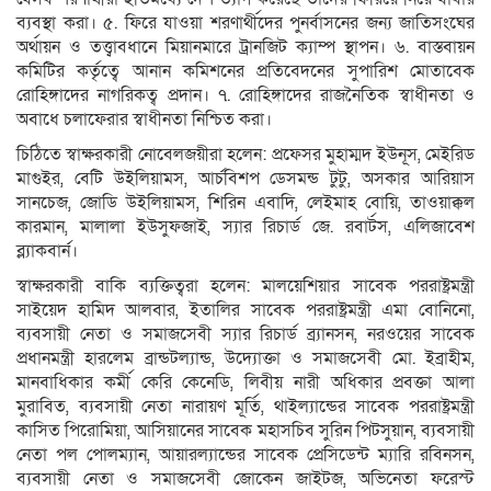
ব্যবস্থা করা। ৫. ফিরে যাওয়া শরণার্থীদের পুনর্বাসনের জন্য জাতিসংঘের
অর্থায়ন ও তত্ত্বাবধানে মিয়ানমারে ট্রানজিট ক্যাম্প স্থাপন। ৬. বাস্তবায়ন
কমিটির কর্তৃত্বে আনান কমিশনের প্রতিবেদনের সুপারিশ মোতাবেক
রোহিঙ্গাদের নাগরিকত্ব প্রদান। ৭. রোহিঙ্গাদের রাজনৈতিক স্বাধীনতা ও
অবাধে চলাফেরার স্বাধীনতা নিশ্চিত করা।
চিঠিতে স্বাক্ষরকারী নোবেলজয়ীরা হলেন: প্রফেসর মুহাম্মদ ইউনূস, মেইরিড
মাগুইর, বেটি উইলিয়ামস, আর্চবিশপ ডেসমন্ড টুটু, অসকার আরিয়াস
সানচেজ, জোডি উইলিয়ামস, শিরিন এবাদি, লেইমাহ বোয়ি, তাওয়াক্কল
কারমান, মালালা ইউসুফজাই, স্যার রিচার্ড জে. রবার্টস, এলিজাবেশ
ব্ল্যাকবার্ন।
স্বাক্ষরকারী বাকি ব্যক্তিত্বরা হলেন: মালয়েশিয়ার সাবেক পররাষ্ট্রমন্ত্রী
সাইয়েদ হামিদ আলবার, ইতালির সাবেক পররাষ্ট্রমন্ত্রী এমা বোনিনো,
ব্যবসায়ী নেতা ও সমাজসেবী স্যার রিচার্ড ব্র্যানসন, নরওয়ের সাবেক
প্রধানমন্ত্রী হারলেম ব্রান্ডটল্যান্ড, উদ্যোক্তা ও সমাজসেবী মো. ইব্রাহীম,
মানবাধিকার কর্মী কেরি কেনেডি, লিবীয় নারী অধিকার প্রবক্তা আলা
মুরাবিত, ব্যবসায়ী নেতা নারায়ণ মূর্তি, থাইল্যান্ডের সাবেক পররাষ্ট্রমন্ত্রী
কাসিত পিরোমিয়া, আসিয়ানের সাবেক মহাসচিব সুরিন পিটসুয়ান, ব্যবসায়ী
নেতা পল পোলম্যান, আয়ারল্যান্ডের সাবেক প্রেসিডেন্ট ম্যারি রবিনসন,
ব্যবসায়ী নেতা ও সমাজসেবী জোকেন জাইটজ, অভিনেতা ফরেস্ট