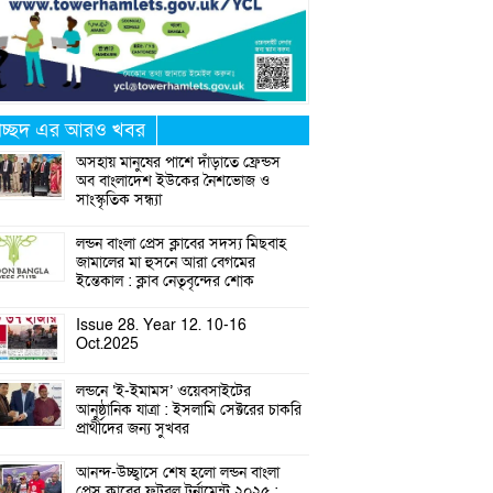
্রচ্ছদ এর আরও খবর
অসহায় মানুষের পাশে দাঁড়াতে ফ্রেন্ডস
অব বাংলাদেশ ইউকের নৈশভোজ ও
সাংস্কৃতিক সন্ধ্যা
লন্ডন বাংলা প্রেস ক্লাবের সদস্য মিছবাহ
জামালের মা হুসনে আরা বেগমের
ইন্তেকাল : ক্লাব নেতৃবৃন্দের শোক
Issue 28. Year 12. 10-16
Oct.2025
লন্ডনে ‘ই-ইমামস’ ওয়েবসাইটের
আনুষ্ঠানিক যাত্রা : ইসলামি সেক্টরের চাকরি
প্রার্থীদের জন্য সুখবর
আনন্দ-উচ্ছ্বাসে শেষ হলো লন্ডন বাংলা
প্রেস ক্লাবের ফুটবল টুর্নামেন্ট ২০২৫ :