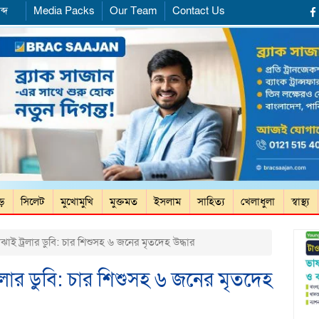
ব্দ
Media Packs
Our Team
Contact Us
ড়ে
সিলেট
মুখোমুখি
মুক্তমত
ইসলাম
সাহিত্য
খেলাধুলা
স্বাস্থ্য
াই ট্রলার ডুবি: চার শিশুসহ ৬ জনের মৃতদেহ উদ্ধার
রলার ডুবি: চার শিশুসহ ৬ জনের মৃতদেহ