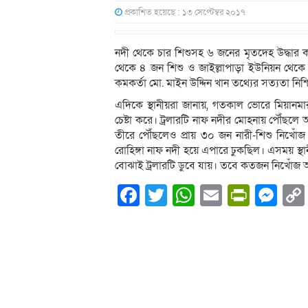
প্রকাশিত হয়েছে : ১৩ সেপ্টেম্বর ২০১৭
নদী থেকে চার শিশুসহ ৬ জনের মৃতদেহ উদ্ধার 
থেকে ৪ জন শিশু ও জাইল্লাপাড়া ইউনিয়ন থেকে দ
কমকর্তা মো. মাইন উদ্দিন খান তথ্যের সত্যতা নিশ
এদিকে স্থানীয়রা জানায়, গতকাল ভোরে মিয়ানমার
চেষ্টা করে। ট্রলারটি নাফ নদীর মোহনায় পৌঁছলে 
তীরে পৌঁছলেও প্রায় ৩০ জন নারী-শিশু নিখোঁ
রোহিঙ্গা নাফ নদী হয়ে এপারে ঢুকছিল। এসময় স্থানীয়
বোঝাই ট্রলারটি ডুবে যায়। তবে কতজন নিখোঁজ 
Facebook
Twitter
WhatsApp
Email
PrintF
Me