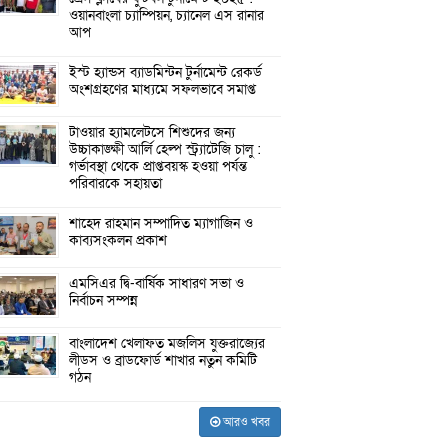
ওয়ানবাংলা চ্যাম্পিয়ন, চ্যানেল এস রানার
আপ
ইস্ট হ্যান্ডস ব্যাডমিন্টন টুর্নামেন্ট রেকর্ড
অংশগ্রহণের মাধ্যমে সফলভাবে সমাপ্ত
টাওয়ার হ্যামলেটসে শিশুদের জন্য
উচ্চাকাঙ্ক্ষী আর্লি হেল্প স্ট্র্যাটেজি চালু :
গর্ভাবস্থা থেকে প্রাপ্তবয়স্ক হওয়া পর্যন্ত
পরিবারকে সহায়তা
শাহেদ রাহমান সম্পাদিত ম্যাগাজিন ও
কাব্যসংকলন প্রকাশ
এমসিএর দ্বি-বার্ষিক সাধারণ সভা ও
নির্বাচন সম্পন্ন
বাংলাদেশ খেলাফত মজলিস যুক্তরাজ্যের
লীডস ও ব্রাডফোর্ড শাখার নতুন কমিটি
গঠন
আরও খবর