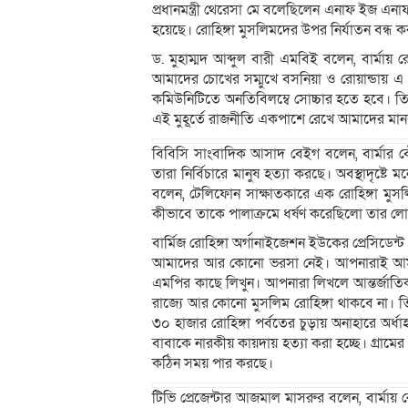
প্রধানমন্ত্রী থেরেসা মে বলেছিলেন এনাফ ই
হয়েছে। রোহিঙ্গা মুসলিমদের উপর নির্যাতন বন্ধ 
ড. মুহাম্মদ আব্দুল বারী এমবিই বলেন, বার্মায
আমাদের চোখের সম্মুখে বসনিয়া ও রোয়ান্ডায় এ 
কমিউনিটিতে অনতিবিলম্বে সোচ্চার হতে হবে। তি
এই মুহূর্তে রাজনীতি একপাশে রেখে আমাদের মান
বিবিসি সাংবাদিক আসাদ বেইগ বলেন, বার্মার ব
তারা নির্বিচারে মানুষ হত্যা করছে। অবস্থাদৃষ্ট
বলেন, টেলিফোন সাক্ষাতকারে এক রোহিঙ্গা মুসলি
কীভাবে তাকে পালাক্রমে ধর্ষণ করেছিলো তার লোম
বার্মিজ রোহিঙ্গা অর্গানাইজেশন ইউকের প্রেসিড
আমাদের আর কোনো ভরসা নেই। আপনারাই আম
এমপির কাছে লিখুন। আপনারা লিখলে আন্তর্জাতিক ক
রাজ্যে আর কোনো মুসলিম রোহিঙ্গা থাকবে না। তিন
৩০ হাজার রোহিঙ্গা পর্বতের চুড়ায় অনাহারে অর
বাবাকে নারকীয় কায়দায় হত্যা করা হচ্ছে। গ্রামের
কঠিন সময় পার করছে।
টিভি প্রেজেন্টার আজমাল মাসরুর বলেন, বার্মায়