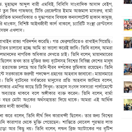
টি ড. মুহাম্মদ আব্দুল বারী এমবিই, বিবিসি সাংবাদিক আসাদ বেইগ,
ন্ট তুন কিন গাফফার, টিভি প্রেজেন্টার ইমাম আজমাল মাসরুর, বার্মা
্তর্জাতিক মানবাধিকার ও যুদ্ধাপরাধ বিষয়ক কনসালটেন্ট হাকান কামুজ,
রি থাংকস, বিশিষ্ট আইনজীবী কার্ল বাকলে, চ্যারিটি সংস্থা রেস্টলেস
 সৈয়দ এখলাস।
ইন রাজ্য পরিদর্শন করেছি। গত ফেব্রুয়ারিতেও রাখাইন গিয়েছি।
ির্যাতন চালানো হচ্ছে আমি তা ভালো করেই জানি। তিনি বলেন, আমরা
্গা মুসলমানদের নাগরিক অধিকার দেখতে চাই। তিনি বলেন, মায়ানমারের
 ছিলেন তখন তার মুক্তির জন্য বৃটেনসহ বিশ্বের বিভিন্ন দেশের মানুষ
্য হত্যাযজ্ঞ চলছে আর তিনি নীরব দর্শকের ভুমিকায় রয়েছেন। তিনি
ামেন্টে সরকারকে জরুরী পদক্ষেপ গ্রহণের আহবান জানাবো। মায়ানমারে
ে। তিনি বৃটেনের সর্বস্তরের মানুসের প্রতি আহবান জানিয়ে বলেন,
জ এলাকার এমপির কাছে চিঠি লিখুন। তাহলে সংসদ সদস্যরা পার্লামেন্টে
 অব্যাহত থাকবে বলে অঙ্গীকার ব্যক্ত করেন। তিনি বলেন, বার্মা
্রতি বছর মোটা অংকের অর্থসহায়তা দিয়ে থাকে। আমরা এই আর্থিক
োর দাবী জানাচ্ছি।
করে বলেন, তিনি দীর্ঘ দিন কারাবন্দী ছিলেন। তার জন্য বিশ্বের
ি কারাগার থেকে মুক্তি পেয়েছেন। শান্তিতে নোবেল পুরস্কার লাভ
ড়া আর কিছু নয়। তিনি বলেন, লন্ডন ব্রিজ অ্যাটাকের পর বৃটিশ