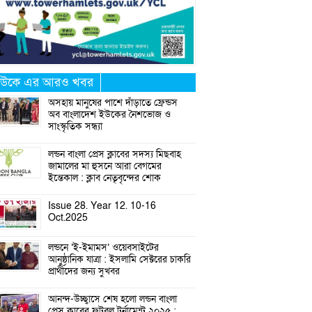
উকে এর আরও খবর
অসহায় মানুষের পাশে দাঁড়াতে ফ্রেন্ডস
অব বাংলাদেশ ইউকের নৈশভোজ ও
সাংস্কৃতিক সন্ধ্যা
লন্ডন বাংলা প্রেস ক্লাবের সদস্য মিছবাহ
জামালের মা হুসনে আরা বেগমের
ইন্তেকাল : ক্লাব নেতৃবৃন্দের শোক
Issue 28. Year 12. 10-16
Oct.2025
লন্ডনে ‘ই-ইমামস’ ওয়েবসাইটের
আনুষ্ঠানিক যাত্রা : ইসলামি সেক্টরের চাকরি
প্রার্থীদের জন্য সুখবর
আনন্দ-উচ্ছ্বাসে শেষ হলো লন্ডন বাংলা
প্রেস ক্লাবের ফুটবল টুর্নামেন্ট ২০২৫ :