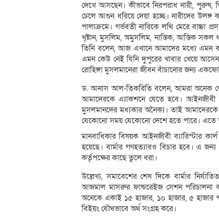
দেখে আসছেন। কীভাবে নিরপরাধ নারী, পুরুষ, শি
ঢেলে আগুন ধরিয়ে দেয়া হচ্ছে। নারীদের উলঙ্গ 
পালাক্রমে। গর্ভবতী নারিকে লথি মেরে বাচ্চা প্রসব
খৃষ্টান, মুসলিম, অমুসলিম, নাস্তিক, আস্তিক সক
তিনি বলেন, আজ এখানে আমাদের মধ্যে এমন কাউ
এমন কেউ নেই যিনি দুপুরের খাবার খেয়ে আসেন 
রোহিঙ্গা মুসলমানেরা জীবন বাঁচানোর জন্য একফোট
ড. আনাস আল-তিকরিতি বলেন, আমরা অনেক শ
আমাদেরকে এ্যাকশনে যেতে হবে। আইনজীবী হা
মুসলমানদের মধ্যকার অনৈক্য। তাই আমাদেরকে ঐক্
যেকোনো সময় যেকোনো দেশে হতে পারে। এতে 
মানবাধিকার বিষয়ক আইনজীবী ব্যারিস্টার কার্ল 
হয়েছে। বার্মার গণহত্যারও বিচার হবে। এ জন্য 
কর্তৃপক্ষের কাছে তুলে ধরা।
উল্লেখ্য, সমাবেশের শেষ দিকে বার্মার নির্যাতি
আজমাল মাসরুর ফান্ডরেইজ সেশন পরিচালনা করে
অনেকে একাই ১৫ হাজার, ১০ হাজার, ৫ হাজার পাউন
বিইয়ং যৌথভাবে অর্থ সংগ্রহ করে।