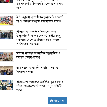
ওয়ানবাংলা চ্যাম্পিয়ন, চ্যানেল এস রানার
আপ
ইস্ট হ্যান্ডস ব্যাডমিন্টন টুর্নামেন্ট রেকর্ড
অংশগ্রহণের মাধ্যমে সফলভাবে সমাপ্ত
টাওয়ার হ্যামলেটসে শিশুদের জন্য
উচ্চাকাঙ্ক্ষী আর্লি হেল্প স্ট্র্যাটেজি চালু :
গর্ভাবস্থা থেকে প্রাপ্তবয়স্ক হওয়া পর্যন্ত
পরিবারকে সহায়তা
শাহেদ রাহমান সম্পাদিত ম্যাগাজিন ও
কাব্যসংকলন প্রকাশ
এমসিএর দ্বি-বার্ষিক সাধারণ সভা ও
নির্বাচন সম্পন্ন
বাংলাদেশ খেলাফত মজলিস যুক্তরাজ্যের
লীডস ও ব্রাডফোর্ড শাখার নতুন কমিটি
গঠন
আরও খবর