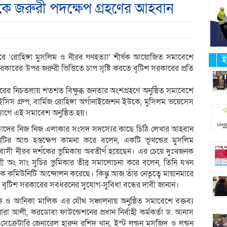
ারকে জরুরী পদক্ষেপ গ্রহণের আহবান
্টারে ‘রোহিঙ্গা মুসলিম ও নীরব গণহত্যা’ শীর্ষক আয়োজিত সমাবেশে
ই
র সরকারের উপর জরুরী ভিত্তিতে চাপ সৃষ্টি করতে বৃটিশ সরকারের প্রতি
্টারের নিচতলায় শতশত বিক্ষুব্ধ জনতার অংশগ্রহণে অনুষ্ঠিত সমাবেশে
সিস গ্রুপ, বার্মিজ রোহিঙ্গা অর্গানাইজেশন ইউকে, মুসিলম ভয়েসেস
োগে এই সমাবেশ অনুষ্ঠিত হয়।
ে তাঁদের নিজ নিজ এলাকার সংসদ সদস্যের কাছে চিঠি লেখার আহবান
নিটির আশু হস্তক্ষেপ কামনা করে বলেন, একটি ভূখন্ডের মুসলিম
িশ্ববাসী নীরব দর্শকের ভুমিকায় অবতীর্ণ হয়েছেন। এর চেয়ে দুঃখজনক
্রী অং সাং সুচির ভুমিকার তীব্র সমালোচনা করে বলেন, তিনি যখন
তিক কমিউনিটি আন্দোলন করেছে। কিন্তু আজ তাঁর নেতৃত্বে মায়ানমারে
়া বৃটিশ সরকারের সবধরনের সুযোগ-সুবিধা বন্ধের দাবী জানান।
লিক ও আনিকা মালিক এর যৌথ সঞ্চালনায় অনুষ্ঠিত সমাবেশে বক্তব্য
া আলী, করডোবা ফাউন্ডেশনের প্রধান নির্বাহী কর্মকর্তা ড. আনাস
েক্রেটারি জেনারেল হারুন রশিদ খান, ইস্ট লন্ডন মসজিদ ও লন্ডন