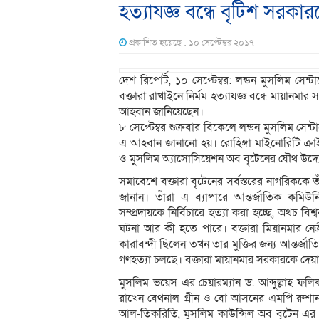
হত্যাযজ্ঞ বন্ধে বৃটিশ সরক
প্রকাশিত হয়েছে : ১০ সেপ্টেম্বর ২০১৭
দেশ রিপোর্ট, ১০ সেপ্টেম্বর: লন্ডন মুসলিম সেন
বক্তারা রাখাইনে নির্মম হত্যাযজ্ঞ বন্ধে মায়ানমা
আহবান জানিয়েছেন।
৮ সেপ্টেম্বর শুক্রবার বিকেলে লন্ডন মুসলিম সেন
এ আহবান জানানো হয়। রোহিঙ্গা মাইনোরিটি ক্রাই
ও মুসলিম অ্যাসোসিয়েশন অব বৃটেনের যৌথ উদ্য
সমাবেশে বক্তারা বৃটেনের সর্বস্তরের নাগরিকক
জানান। তাঁরা এ ব্যাপারে আন্তর্জাতিক কমিউ
সম্প্রদায়কে নির্বিচারে হত্যা করা হচ্ছে, অথচ ব
ঘটনা আর কী হতে পারে। বক্তারা মিয়ানমার নেত
কারাবন্দী ছিলেন তখন তার মুক্তির জন্য আন্তর্জা
গণহত্যা চলছে। বক্তারা মায়ানমার সরকারকে দেয
মুসলিম ভয়েস এর চেয়ারম্যান ড. আব্দুল্লাহ ফ
রাখেন বেথনাল গ্রীন ও বো আসনের এমপি রুশানার
আল-তিকরিতি, মুসলিম কাউন্সিল অব বৃটেন এর স