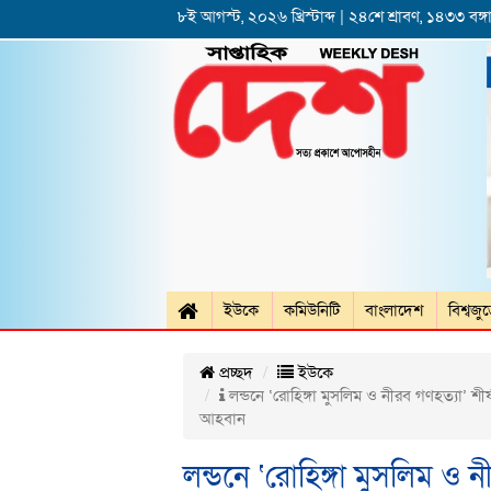
৮ই আগস্ট, ২০২৬ খ্রিস্টাব্দ | ২৪শে শ্রাবণ, ১৪৩৩ বঙ্গা
ইউকে
কমিউনিটি
বাংলাদেশ
বিশ্বজু
প্রচ্ছদ
ইউকে
লন্ডনে ‘রোহিঙ্গা মুসলিম ও নীরব গণহত্যা’ শীর
আহবান
লন্ডনে ‘রোহিঙ্গা মুসলিম ও 