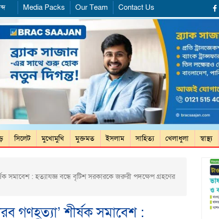
ব্দ
Media Packs
Our Team
Contact Us
ড়ে
সিলেট
মুখোমুখি
মুক্তমত
ইসলাম
সাহিত্য
খেলাধুলা
স্বাস্থ্য
্ষক সমাবেশ : হত্যাযজ্ঞ বন্ধে বৃটিশ সরকারকে জরুরী পদক্ষেপ গ্রহণের
নীরব গণহত্যা’ শীর্ষক সমাবেশ :