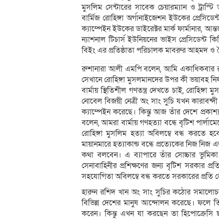
মুসলিম সেন্টারের সাবেক চেয়ারম্যান ও ট্রাস্
বার্মিজ রোহিঙ্গা অর্গানাইজেশন ইউকের প্রেসিডে
ক্যাম্পেইন ইউকের ডাইরেক্টর মার্ক ফার্মানার, আন
ন্যাশনাল টিচার্স ইউনিয়নের ভাইস প্রেসিডেন্ট কি
বিইং এর প্রতিষ্ঠাতা পরিচালক মাবরুর আহমদ ও
রুশানারা আলী এমপি বলেন, আমি একাধিকবার রাখা
সেখানে রোহিঙ্গা মুসলমানদের উপর কী ভয়াবহ ন
বার্মায় স্থিতিশীল গণতন্ত্র দেখতে চাই, রোহিঙ
নোবেল বিজয়ী নেত্রী অং সাং সুচি যখন কারাবন্দী
ক্যাম্পেইন করেছে। কিন্তু আজ তাঁর দেশে প্রকাশ
বলেন, আমরা বার্মায় গণহত্যা বন্ধে বৃটিশ পার্ল
রোহিঙ্গা মুসলিম হত্যা অবিলম্বে বন্ধ করতে হব
মায়ানমারে হত্যাকান্ড বন্ধে প্রত্যেকের নিজ নি
কথা বলবেন। এ ব্যাপারে তাঁর সোচ্চার ভুমিকা
সেনাবাহিনীর প্রশিক্ষণের জন্য বৃটিশ সরকার প
সহযোগিতা অবিলম্বে বন্ধ করতে সরকারের প্রতি জ
হারুন রশিদ খান অং সাং সুচির কঠোর সমালোচনা 
বিভিন্ন দেশের মানুষ আন্দোলন করেছে। ফলে তিন
করেন। কিন্তু এখন যা করছেন তা হিপোক্রেসি ছা