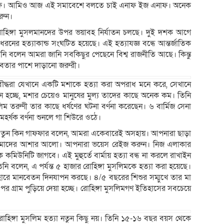
জ এনাফ। আমিও আজ এই সমাবেশে বলতে চাই এনাফ ইজ এনাফ। অনেক
করুন।
় রোহিঙ্গা মুসলমানদের উপর ভয়াবহ নির্যাতন চলছে। দুই দশক আগে
ধরনের হত্যাকান্ড সংঘটিত হয়েছে। এই হত্যাযজ্ঞ বন্ধে আন্তর্জাতিক
নি বলেন আমরা জানি সবকিছুর পেছেনে বিশ্ব রাজনীতি আছে। কিন্তু
বতার পাশে দাড়ানো জরুরী।
ৌদ্ধরা যেখানে একটি মশাকে হত্যা করা অপরাধ মনে করে, সেখানে
ে মনে হচ্ছে, মশার চেয়েও মানুষের মুল্য তাদের কাছে অনেক কম। তিনি
ম তরুণী তার কাছে ধর্ষণের ঘটনা বর্ণনা করেছেন। ৬ বার্মিজ সেনা
হর্ষক বর্ণনা শুনলে গা শিউরে ওঠে।
েন্ট তুন কিন গাফফার বলেন, আমরা একেবারেই অসহায়। আপনারা ছাড়া
াদের আশার আলো। আপনারা ভয়েস রেইজ করুন। নিজ এলাকার
মিউনিটি জাগবে। এই মুহুর্তে বার্মায় হত্যা বন্ধ না করলে রাখাইন
ি বলেন, এ পর্যন্ত ৫ হাজার রোহিঙ্গা মুসলিমকে হত্যা করা হয়েছে।
্ধাহারে মানবেতন দিনযাপন করছে। ৪/৫ বছরের শিশুর সম্মুখে তার মা
 পর গ্রাম পুড়িয়ে দেয়া হচ্ছে। রোহিঙ্গা মুসলিমগণ ইতিহাসের সবচেয়ে
 রোহিঙ্গা মুসলিম হত্যা নতুন কিছু নয়। তিনি ১৫-১৬ বছর বয়স থেকে