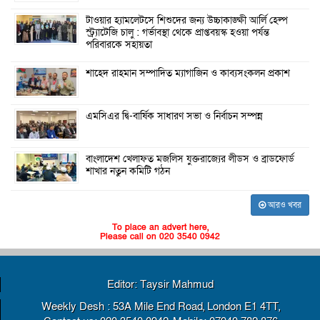
টাওয়ার হ্যামলেটসে শিশুদের জন্য উচ্চাকাঙ্ক্ষী আর্লি হেল্প
স্ট্র্যাটেজি চালু : গর্ভাবস্থা থেকে প্রাপ্তবয়স্ক হওয়া পর্যন্ত
পরিবারকে সহায়তা
শাহেদ রাহমান সম্পাদিত ম্যাগাজিন ও কাব্যসংকলন প্রকাশ
এমসিএর দ্বি-বার্ষিক সাধারণ সভা ও নির্বাচন সম্পন্ন
বাংলাদেশ খেলাফত মজলিস যুক্তরাজ্যের লীডস ও ব্রাডফোর্ড
শাখার নতুন কমিটি গঠন
আরও খবর
To place an advert here,
Please call on 020 3540 0942
Editor: Taysir Mahmud
Weekly Desh : 53A Mile End Road, London E1 4TT,