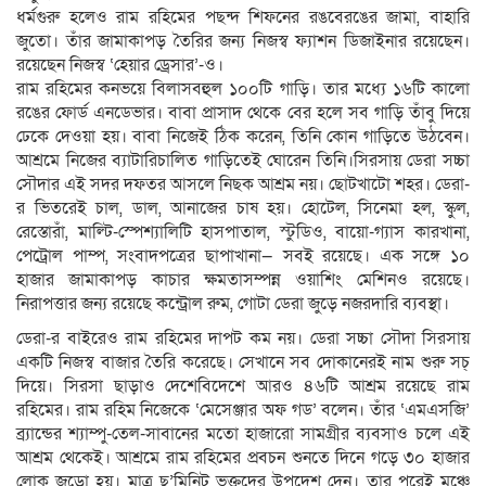
ধর্মগুরু হলেও রাম রহিমের পছন্দ শিফনের রঙবেরঙের জামা, বাহারি
জুতো। তাঁর জামাকাপড় তৈরির জন্য নিজস্ব ফ্যাশন ডিজাইনার রয়েছেন।
রয়েছেন নিজস্ব ‘হেয়ার ড্রেসার’-ও।
রাম রহিমের কনভয়ে বিলাসবহুল ১০০টি গাড়ি। তার মধ্যে ১৬টি কালো
রঙের ফোর্ড এনডেভার। বাবা প্রাসাদ থেকে বের হলে সব গাড়ি তাঁবু দিয়ে
ঢেকে দেওয়া হয়। বাবা নিজেই ঠিক করেন, তিনি কোন গাড়িতে উঠবেন।
আশ্রমে নিজের ব্যাটারিচালিত গাড়িতেই ঘোরেন তিনি।সিরসায় ডেরা সচ্চা
সৌদার এই সদর দফতর আসলে নিছক আশ্রম নয়। ছোটখাটো শহর। ডেরা-
র ভিতরেই চাল, ডাল, আনাজের চাষ হয়। হোটেল, সিনেমা হল, স্কুল,
রেস্তোরাঁ, মাল্টি-স্পেশ্যালিটি হাসপাতাল, স্টুডিও, বায়ো-গ্যাস কারখানা,
পেট্রোল পাম্প, সংবাদপত্রের ছাপাখানা— সবই রয়েছে। এক সঙ্গে ১০
হাজার জামাকাপড় কাচার ক্ষমতাসম্পন্ন ওয়াশিং মেশিনও রয়েছে।
নিরাপত্তার জন্য রয়েছে কন্ট্রোল রুম, গোটা ডেরা জুড়ে নজরদারি ব্যবস্থা।
ডেরা-র বাইরেও রাম রহিমের দাপট কম নয়। ডেরা সচ্চা সৌদা সিরসায়
একটি নিজস্ব বাজার তৈরি করেছে। সেখানে সব দোকানেরই নাম শুরু সচ্
দিয়ে। সিরসা ছাড়াও দেশেবিদেশে আরও ৪৬টি আশ্রম রয়েছে রাম
রহিমের। রাম রহিম নিজেকে ‘মেসেঞ্জার অফ গড’ বলেন। তাঁর ‘এমএসজি’
ব্র্যান্ডের শ্যাম্পু-তেল-সাবানের মতো হাজারো সামগ্রীর ব্যবসাও চলে এই
আশ্রম থেকেই। আশ্রমে রাম রহিমের প্রবচন শুনতে দিনে গড়ে ৩০ হাজার
লোক জড়ো হয়। মাত্র ছ’মিনিট ভক্তদের উপদেশ দেন। তার পরেই মঞ্চে