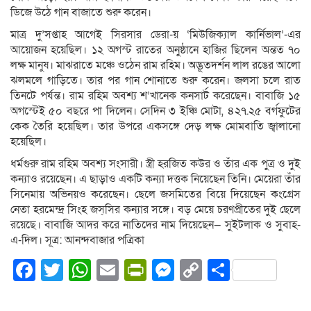
ডিজে উঠে গান বাজাতে শুরু করেন।
মাত্র দু’সপ্তাহ আগেই সিরসার ডেরা-য় ‘মিউজিক্যাল কার্নিভাল’-এর
আয়োজন হয়েছিল। ১২ অগস্ট রাতের অনুষ্ঠানে হাজির ছিলেন অন্তত ৭০
লক্ষ মানুষ। মাঝরাতে মঞ্চে ওঠেন রাম রহিম। অদ্ভূতদর্শন লাল রঙের আলো
ঝলমলে গাড়িতে। তার পর গান শোনাতে শুরু করেন। জলসা চলে রাত
তিনটে পর্যন্ত। রাম রহিম অবশ্য শ’খানেক কনসার্ট করেছেন। বাবাজি ১৫
অগস্টেই ৫০ বছরে পা দিলেন। সেদিন ৩ ইঞ্চি মোটা, ৪২৭.২৫ বর্গফুটের
কেক তৈরি হয়েছিল। তার উপরে একসঙ্গে দেড় লক্ষ মোমবাতি জ্বালানো
হয়েছিল।
ধর্মগুরু রাম রহিম অবশ্য সংসারী। স্ত্রী হরজিত কউর ও তাঁর এক পুত্র ও দুই
কন্যাও রয়েছেন। এ ছাড়াও একটি কন্যা দত্তক নিয়েছেন তিনি। মেয়েরা তাঁর
সিনেমায় অভিনয়ও করেছেন। ছেলে জসমিতের বিয়ে দিয়েছেন কংগ্রেস
নেতা হরমেন্দ্র সিংহ জস্‌সির কন্যার সঙ্গে। বড় মেয়ে চরণপ্রীতের দুই ছেলে
রয়েছে। বাবাজি আদর করে নাতিদের নাম দিয়েছেন— সুইটলাক ও সুবাহ-
এ-দিল। সূত্র: আনন্দবাজার পত্রিকা
Facebook
Twitter
WhatsApp
Email
PrintFriendly
Messenger
Copy
Share
Link