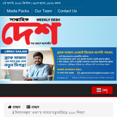
৮ই আগস্ট, ২০২৬ খ্রিস্টাব্দ | ২৪শে শ্রাবণ, ১৪৩৩ বঙ্গাব্দ
Media Packs
Our Team
Contact Us
মেনু
প্রচ্ছদ
প্রচ্ছদ
বিলাসবহুল ‘গুফা’য় বাবার যত্নআত্তিতে ২০০ শিষ্যা!