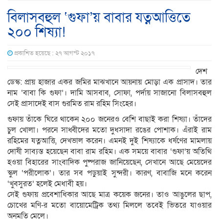
বিলাসবহুল ‘গুফা’য় বাবার যত্নআত্তিতে
২০০ শিষ্যা!
প্রকাশিত হয়েছে : ২৭ আগস্ট ২০১৭
দেশ
ডেস্ক: প্রায় হাজার একর জমির মাঝখানে আয়নায় মোড়া এক প্রাসাদ। তার
নাম ‘বাবা কি গুফা’। দামি আসবাব, সোফা, পর্দায় সাজানো বিলাসবহুল
সেই প্রাসাদেই বাস গুরমিত রাম রহিম সিংহের।
গুফায় তাঁকে ঘিরে থাকেন ২০০ জনেরও বেশি বাছাই করা শিষ্যা। তাঁদের
চুল খোলা। পরনে সাধ্বীদের মতো দুধসাদা রঙের পোশাক। এঁরাই রাম
রহিমের যত্নআত্তি, দেখভাল করেন। এমনই দুই শিষ্যাকে ধর্ষণের মামলায়
দোষী সাব্যস্ত হয়েছেন বাবা রাম রহিম। এক সময়ে বাবার ‘গুফা’য় অতিথি
হওয়া বিহারের সাংবাদিক পুষ্পরাজ জানিয়েছেন, সেখানে আছে মেয়েদের
স্কুল ‘পরীলোক’। তার সব পড়ুয়াই সুন্দরী। কারণ, বাবাজি মনে করেন
‘খুবসুরত’ হলেই মেধাবী হয়।
সেই গুফায় প্রবেশাধিকার আছে মাত্র কয়েক জনের। তাও আঙুলের ছাপ,
চোখের মণি-র মতো বায়োমেট্রিক তথ্য মিললে তবেই ভিতরে যাওয়ার
অনুমতি মেলে।