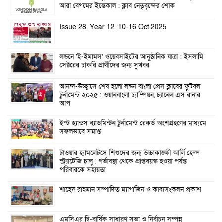
আরা বেগমের ইন্তেকাল : ক্লাব নেতৃবৃন্দের শোক
Issue 28. Year 12. 10-16 Oct.2025
লন্ডনে ‘ই-ইমামস’ ওয়েবসাইটের আনুষ্ঠানিক যাত্রা : ইসলামি
সেক্টরের চাকরি প্রার্থীদের জন্য সুখবর
আনন্দ-উচ্ছ্বাসে শেষ হলো লন্ডন বাংলা প্রেস ক্লাবের ফুটবল
টুর্নামেন্ট ২০২৫ : ওয়ানবাংলা চ্যাম্পিয়ন, চ্যানেল এস রানার
আপ
ইস্ট হ্যান্ডস ব্যাডমিন্টন টুর্নামেন্ট রেকর্ড অংশগ্রহণের মাধ্যমে
সফলভাবে সমাপ্ত
টাওয়ার হ্যামলেটসে শিশুদের জন্য উচ্চাকাঙ্ক্ষী আর্লি হেল্প
স্ট্র্যাটেজি চালু : গর্ভাবস্থা থেকে প্রাপ্তবয়স্ক হওয়া পর্যন্ত
পরিবারকে সহায়তা
শাহেদ রাহমান সম্পাদিত ম্যাগাজিন ও কাব্যসংকলন প্রকাশ
এমসিএর দ্বি-বার্ষিক সাধারণ সভা ও নির্বাচন সম্পন্ন