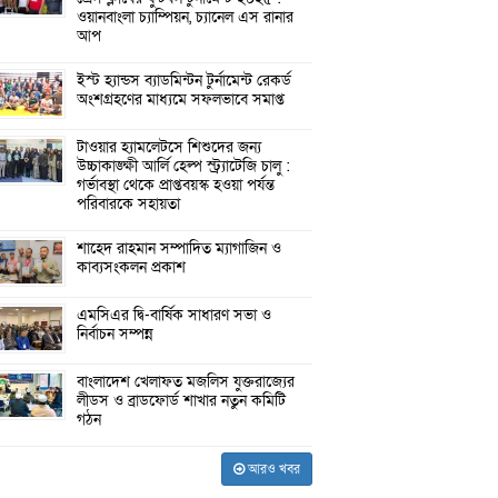
ওয়ানবাংলা চ্যাম্পিয়ন, চ্যানেল এস রানার
আপ
ইস্ট হ্যান্ডস ব্যাডমিন্টন টুর্নামেন্ট রেকর্ড
অংশগ্রহণের মাধ্যমে সফলভাবে সমাপ্ত
টাওয়ার হ্যামলেটসে শিশুদের জন্য
উচ্চাকাঙ্ক্ষী আর্লি হেল্প স্ট্র্যাটেজি চালু :
গর্ভাবস্থা থেকে প্রাপ্তবয়স্ক হওয়া পর্যন্ত
পরিবারকে সহায়তা
শাহেদ রাহমান সম্পাদিত ম্যাগাজিন ও
কাব্যসংকলন প্রকাশ
এমসিএর দ্বি-বার্ষিক সাধারণ সভা ও
নির্বাচন সম্পন্ন
বাংলাদেশ খেলাফত মজলিস যুক্তরাজ্যের
লীডস ও ব্রাডফোর্ড শাখার নতুন কমিটি
গঠন
আরও খবর