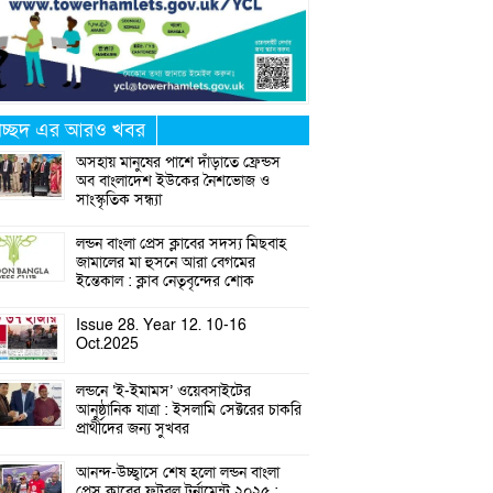
্রচ্ছদ এর আরও খবর
অসহায় মানুষের পাশে দাঁড়াতে ফ্রেন্ডস
অব বাংলাদেশ ইউকের নৈশভোজ ও
সাংস্কৃতিক সন্ধ্যা
লন্ডন বাংলা প্রেস ক্লাবের সদস্য মিছবাহ
জামালের মা হুসনে আরা বেগমের
ইন্তেকাল : ক্লাব নেতৃবৃন্দের শোক
Issue 28. Year 12. 10-16
Oct.2025
লন্ডনে ‘ই-ইমামস’ ওয়েবসাইটের
আনুষ্ঠানিক যাত্রা : ইসলামি সেক্টরের চাকরি
প্রার্থীদের জন্য সুখবর
আনন্দ-উচ্ছ্বাসে শেষ হলো লন্ডন বাংলা
প্রেস ক্লাবের ফুটবল টুর্নামেন্ট ২০২৫ :