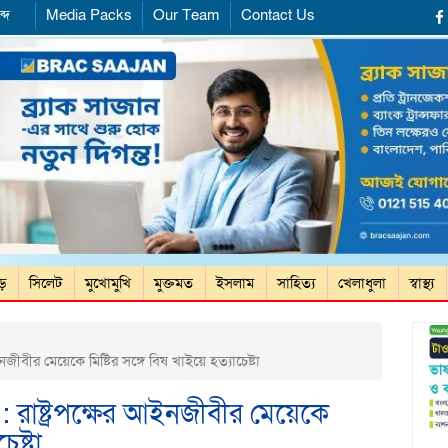
্দ
Media Packs
Our Team
Contact Us
ড়ে
সিলেট
মুখোমুখি
মুক্তমত
ইসলাম
সাহিত্য
খেলাধুলা
স্বাস্থ্য
নজীবীর মেয়েকে মিষ্টির সঙ্গে বিষ খাইয়ে হত্যাচেষ্টা
: রাষ্ট্রপক্ষের আইনজীবীর মেয়েকে
েষ্টা