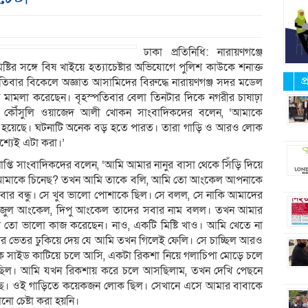
ঢাকা প্রতিনিধি: নারায়ণগঞ্জে
মিষ্টির সঙ্গে বিষ খাইয়ে হত্যাচেষ্টার অভিযোগে পুলিশ কাউকে শনাক্ত
প
িবার বিকেলে অজ্ঞাত আসামিদের বিরুদ্ধে নারায়ণগঞ্জ সদর মডেল
ে মামলা করেছেন। বৃহস্পতিবার বেলা তিনটার দিকে নগরীর চাষাঢ়া
্ষের কৌঁসুলি ওয়াজেদ আলী খোকন সাংবাদিকদের বলেন, ‘আমাকে
ানো হয়েছে। ঘটনাটি অনেক বড় হতে পারত। তারা গাড়ি ও আরও লোক
শ্যেই এটা করা।’
্তি সাংবাদিকদের বলেন, ‘আমি আমার নানুর বাসা থেকে সিঁড়ি দিয়ে
ি আমাকে চিনেছ? তখন আমি তাকে বলি, আমি তো আংকেল আপনাকে
ার বন্ধু। সে খুব ভালো পোশাকে ছিল। সে বলল, সে নাকি আমাদের
াজুল আংকেল, দিপু আংকেল তাদের সবার নাম বলল। তখন আমার
া তো ভালো কাজ করেছেন। নাও, একটি মিষ্টি খাও। আমি খেতে না
খের ভেতর ঢুকিয়ে দেয় যে আমি তখন গিলেই ফেলি। সে চাচ্ছিল আরও
কে সাইড কাটিয়ে চলে আসি, একটা রিকশা নিয়ে গলাচিপা মোড়ে চলে
রছিল। আমি যখন রিকশায় করে চলে আসছিলাম, তখন দেখি পেছনে
চ্ছে। ওই গাড়িতে কয়েকজন লোক ছিল। সেখানে এসে আমার বাবাকে
নো চেষ্টা করা হয়নি।