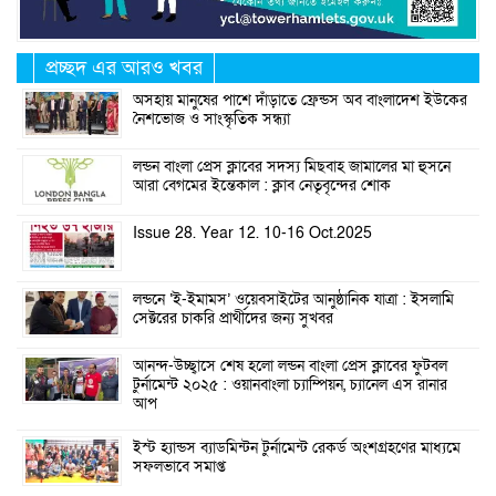
প্রচ্ছদ এর আরও খবর
অসহায় মানুষের পাশে দাঁড়াতে ফ্রেন্ডস অব বাংলাদেশ ইউকের
নৈশভোজ ও সাংস্কৃতিক সন্ধ্যা
লন্ডন বাংলা প্রেস ক্লাবের সদস্য মিছবাহ জামালের মা হুসনে
আরা বেগমের ইন্তেকাল : ক্লাব নেতৃবৃন্দের শোক
Issue 28. Year 12. 10-16 Oct.2025
লন্ডনে ‘ই-ইমামস’ ওয়েবসাইটের আনুষ্ঠানিক যাত্রা : ইসলামি
সেক্টরের চাকরি প্রার্থীদের জন্য সুখবর
আনন্দ-উচ্ছ্বাসে শেষ হলো লন্ডন বাংলা প্রেস ক্লাবের ফুটবল
টুর্নামেন্ট ২০২৫ : ওয়ানবাংলা চ্যাম্পিয়ন, চ্যানেল এস রানার
আপ
ইস্ট হ্যান্ডস ব্যাডমিন্টন টুর্নামেন্ট রেকর্ড অংশগ্রহণের মাধ্যমে
সফলভাবে সমাপ্ত