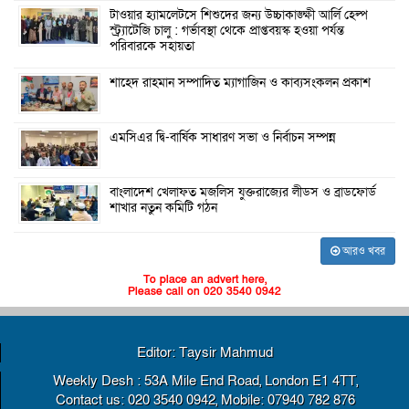
টাওয়ার হ্যামলেটসে শিশুদের জন্য উচ্চাকাঙ্ক্ষী আর্লি হেল্প
স্ট্র্যাটেজি চালু : গর্ভাবস্থা থেকে প্রাপ্তবয়স্ক হওয়া পর্যন্ত
পরিবারকে সহায়তা
শাহেদ রাহমান সম্পাদিত ম্যাগাজিন ও কাব্যসংকলন প্রকাশ
এমসিএর দ্বি-বার্ষিক সাধারণ সভা ও নির্বাচন সম্পন্ন
বাংলাদেশ খেলাফত মজলিস যুক্তরাজ্যের লীডস ও ব্রাডফোর্ড
শাখার নতুন কমিটি গঠন
আরও খবর
To place an advert here,
Please call on 020 3540 0942
Editor: Taysir Mahmud
Weekly Desh : 53A Mile End Road, London E1 4TT,
Contact us: 020 3540 0942, Mobile: 07940 782 876