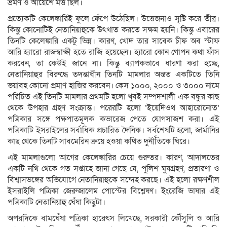
ভ্রমণ ও আয়েশে মত্ত ছিল।
প্রত্যেকটি কেলেঙ্কারিই ফুলে ফেঁপে উঠেছিল। উত্তেজনাও সৃষ্টি করে তীব্র।
কিন্তু কোনোটিই নেতানিয়াহুকে উৎখাত করতে সক্ষম হয়নি। কিন্তু এবারের
তিনটি কেলেঙ্কারি একটু ভিন্ন। কারণ, খোদ তার সাবেক চীফ অব স্টাফ
আরি হ্যারো রাজস্বাক্ষী হতে রাজি হয়েছেন। হ্যারো কোন গোপন কথা ফাঁস
করবেন, তা কেউই জানে না। কিন্তু ব্যাপকভাবে ধারণা করা হচ্ছে,
নেতানিয়াহুর বিরুদ্ধে তদন্তাধীন তিনটি মামলার অন্তত একটিতে তিনি
ভয়াবহ কোনো প্রমাণ হাজির করবেন। কেস ১০০০, ২০০০ ও ৩০০০ নামে
পরিচিত এই তিনটি মামলার প্রথমটি হলো খুবই সম্পদশালী এক বন্ধুর কাছ
থেকে উপহার গ্রহণ সংক্রান্ত। পরেরটি হলো ‘ইয়েদিওথ আহারোনোত’
পত্রিকার সঙ্গে পক্ষপাতমূলক কভারেজ পেতে যোগসাজশ করা। এই
পত্রিকাটি ইসরাইলের সর্বাধিক প্রচারিত দৈনিক। সর্বশেষটি হলো, জার্মানির
কাছ থেকে তিনটি সাবমেরিন ক্রয়ে হওয়া কথিত দুর্নীতিকে ঘিরে।
এই মামলাগুলো আগের কেলেঙ্কারির চেয়ে গুরুতর। কারণ, আদালতের
একটি নথি থেকে গত সপ্তাহে জানা গেছে যে, পুলিশ ঘুষগ্রহণ, প্রতারণা ও
বিশ্বাসভঙ্গের অভিযোগে নেতানিয়াহুকে সন্দেহ করছে। এই হলো রক্ষণশীল
ইসরাইলি পত্রিকা জেরুজালেম পোস্টের বিশ্লেষণ। ইংরেজি ভাষার এই
পত্রিকাটি নেতানিয়াহু ঘেঁষা কিছুটা।
অপরদিকে বামঘেঁষা পত্রিকা হারেৎস লিখেছে, সরকারী কৌঁসুলি ও আরি