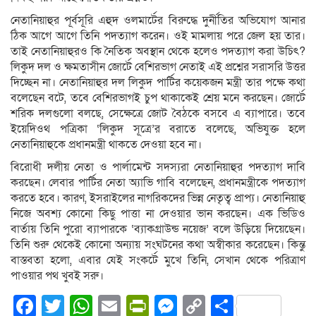
নেতানিয়াহুর পূর্বসূরি এহুদ ওলমার্টের বিরুদ্ধে দুর্নীতির অভিযোগ আনার
ঠিক আগে আগে তিনি পদত্যাগ করেন। ওই মামলায় পরে জেল হয় তার।
তাই নেতানিয়াহুরও কি নৈতিক অবস্থান থেকে হলেও পদত্যাগ করা উচিৎ?
লিকুদ দল ও ক্ষমতাসীন জোর্টে বেশিরভাগ নেতাই এই প্রশ্নের সরাসরি উত্তর
দিচ্ছেন না। নেতানিয়াহুর দল লিকুদ পার্টির কয়েকজন মন্ত্রী তার পক্ষে কথা
বলেছেন বটে, তবে বেশিরভাগই চুপ থাকাকেই শ্রেয় মনে করছেন। জোর্টে
শরিক দলগুলো বলছে, সেক্ষেত্রে জোট বৈঠকে বসবে এ ব্যাপারে। তবে
ইয়েদিওথ পত্রিকা ‘লিকুদ সূত্রে’র বরাতে বলেছে, অভিযুক্ত হলে
নেতানিয়াহুকে প্রধানমন্ত্রী থাকতে দেওয়া হবে না।
বিরোধী দলীয় নেতা ও পার্লামেন্ট সদস্যরা নেতানিয়াহুর পদত্যাগ দাবি
করছেন। লেবার পার্টির নেতা অ্যাভি গাবি বলেছেন, প্রধানমন্ত্রীকে পদত্যাগ
করতে হবে। কারণ, ইসরাইলের নাগরিকদের ভিন্ন নেতৃত্ব প্রাপ্য। নেতানিয়াহু
নিজে অবশ্য কোনো কিছু পাত্তা না দেওয়ার ভান করছেন। এক ভিডিও
বার্তায় তিনি পুরো ব্যাপারকে ‘ব্যাকগ্রাউন্ড নয়েজ’ বলে উড়িয়ে দিয়েছেন।
তিনি শুরু থেকেই কোনো অন্যায় সংঘটনের কথা অস্বীকার করেছেন। কিন্তু
বাস্তবতা হলো, এবার যেই সংকর্টে মুখে তিনি, সেখান থেকে পরিত্রাণ
পাওয়ার পথ খুবই সরু।
Facebook
Twitter
WhatsApp
Email
PrintFriendly
Messenger
Copy
Share