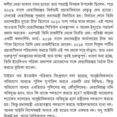
দলীয় নেতা থাকার সময় হ্যারো তার পররাষ্ট্র বিষয়ক উপদেষ্টা ছিলেন। পরে
২০০৯ সালে নেতানিয়াহুর নির্বাচনী প্রচারাভিযানে নেতৃত্ব দেন হ্যারো।
সেবারই নেতানিয়াহু পুনরায় প্রধানমন্ত্রী নির্বাচিত হন। নির্বাচন শেষে তিনি
প্রধানমন্ত্রীর ব্যুরো চীফ হিসেবে ২০১০ সাল পর্যন্ত কাজ করেন। এই পদের
আওতায় তিনি নেতানিয়াহুর শিডিউল ব্যবস্থাপনা ও অনেক ইস্যুতে পরামর্শ
প্রদান করতেন। এরপরই তিনি রাজনীতি থেকে বিরতি নেন। প্রতিষ্ঠা করেন
একটি কনসাল্টিং ফার্ম। ২০১৪ সালে প্রধানমন্ত্রীর কার্যালয়ের চীফ অব
স্টাফ হিসেবে তিনি ফের রাজনীতিতে ফেরেন। ২০১৫ সালে লিকুদ পার্টির
প্রচারাভিযান পরিচালনা করতে তিনি এই পদ থেকে সরে দাঁড়ান। তার এমন
গুরুত্বপূর্ণ অবস্থানের কারণেই তার স্বাক্ষ্য খুবই গুরুত্বপূর্ণ। ধারণা করা হচ্ছে,
তিনি ইয়েদিওথ পত্রিকা প্রকাশক মোজেসের সঙ্গে নেতানিয়াহুর বৈঠক ঠিক
করতে ভূমিকা রাখেন।
টাইমস অব ইসরাইল পত্রিকার বিশ্লেষণে বলা হয়েছে, আনুষ্ঠানিকভাবে
অভিযোগ আনতে পুলিশ সুপারিশ করবে এমনটি প্রায় নিশ্চিত। কিন্তু
অভিযোগ আনার এখতিয়ার পুলিশের নয়, কৌঁসুলিদের। নেতানিয়াহু যদি
অভিযুক্ত হনও, তবে কি তাকে পদত্যাগ করতে হবে? আইনমন্ত্রী আয়েলেত
শ্যাকেড বলেছেন, আনুষ্ঠানিকভাবে অভিযুক্ত হলে মন্ত্রীদের পদত্যাগ করতে
হয়। কিন্তু প্রধানমন্ত্রী এমতাবস্থায় পদত্যাগ করতে আইনগতভাবে বাধ্য নন।
অনেক আইনি বিশেষজ্ঞই আবার এই মতের সঙ্গে একমত নন। শুধু আইনি
দিকই নয়। আছে নৈতিকতার প্রশ্নও।