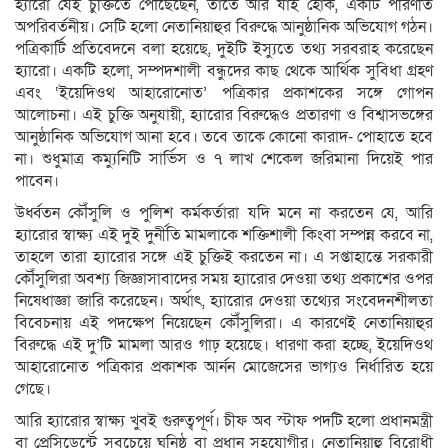
হ্যারো যেই চুক্তিতে পৌঁছেছেন, তাতে আর যাই হোক, একটি পরিণতি
অপরিবর্তনীয়। সেটি হলো নেতানিয়াহুর বিরুদ্ধে আনুষ্ঠানিক অভিযোগ গঠন।
পত্রিকার্টি প্রতিবেদনে বলা হয়েছে, দুইটি ইস্যুতে তথ্য সরবরাহ করেছেন
হ্যারো। একটি হলো, সম্পদশালী বন্ধুদের কাছ থেকে আর্থিক সুবিধা গ্রহণ
এবং ‘ইয়েদিওথ আহারোনোত’ পত্রিকার প্রকাশকের সঙ্গে গোপন
আলোচনা। এই চুক্তি অনুযায়ী, হ্যারোর বিরুদ্ধেও প্রতারণা ও বিশ্বাসভঙ্গের
আনুষ্ঠানিক অভিযোগ আনা হবে। তবে তাকে কোনো কারাদ- পোহাতে হবে
না। শুধুমাত্র কম্যুনিটি সার্ভিস ও ৭ লাখ শেকেল জরিমানা দিয়েই পার
পাবেন।
উর্ধ্বতন কৌঁসুলি ও পুলিশ কর্মকর্তারা যদি মনে না করতেন যে, আরি
হ্যারোর স্বাক্ষ্য এই দুই দুর্নীতি মামলাকে শক্তিশালী কিংবা সম্পন্ন করবে না,
তাহলে তারা হ্যারোর সঙ্গে এই চুক্তিই করতেন না। এ সপ্তাহান্তে সরকারী
কৌঁসুলিরা অবশ্য জিজ্ঞাসাবাদের সময় হ্যারোর দেওয়া তথ্য প্রকাশের ওপর
নিষেধাজ্ঞা জারি করেছেন। অর্থাৎ, হ্যারোর দেওয়া তথ্যের সংবেদনশীলতা
বিবেচনায় এই পদক্ষেপ নিয়েছেন কৌঁসুলিরা। এ কারণেই নেতানিয়াহুর
বিরুদ্ধে এই দু’টি মামলা আরও গাঢ় হয়েছে। ধারণা করা হচ্ছে, ইয়েদিওথ
আহারোনোত পত্রিকার প্রকাশক আর্নন মোজেসের ভাগ্যও নির্ধারিত হয়ে
গেছে।
আরি হ্যারোর স্বাক্ষ্য খুবই গুরুত্বপূর্ণ। চীফ অব স্টাফ পদটি হলো প্রধানমন্ত্রী
বা প্রেসিডের্ন্টে সবচেয়ে ঘনিষ্ঠ বা প্রধান সহযোগীর। নেতানিয়াহু বিরোধী