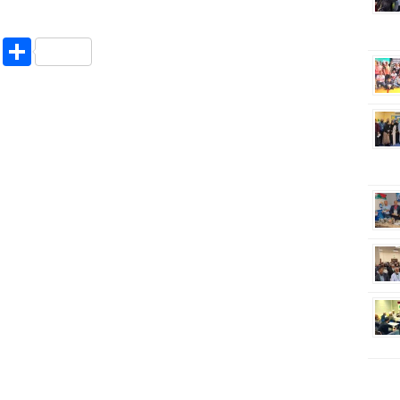
riendly
ssenger
Copy
Share
Link