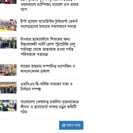
ওয়ানবাংলা চ্যাম্পিয়ন, চ্যানেল এস রানার
আপ
ইস্ট হ্যান্ডস ব্যাডমিন্টন টুর্নামেন্ট রেকর্ড
অংশগ্রহণের মাধ্যমে সফলভাবে সমাপ্ত
টাওয়ার হ্যামলেটসে শিশুদের জন্য
উচ্চাকাঙ্ক্ষী আর্লি হেল্প স্ট্র্যাটেজি চালু :
গর্ভাবস্থা থেকে প্রাপ্তবয়স্ক হওয়া পর্যন্ত
পরিবারকে সহায়তা
শাহেদ রাহমান সম্পাদিত ম্যাগাজিন ও
কাব্যসংকলন প্রকাশ
এমসিএর দ্বি-বার্ষিক সাধারণ সভা ও
নির্বাচন সম্পন্ন
বাংলাদেশ খেলাফত মজলিস যুক্তরাজ্যের
লীডস ও ব্রাডফোর্ড শাখার নতুন কমিটি
গঠন
আরও খবর