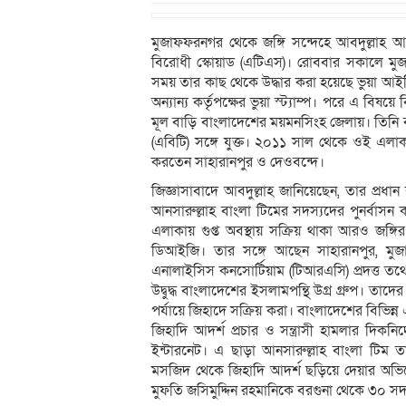
মুজাফফরনগর থেকে জঙ্গি সন্দেহে আবদুল্লাহ আল ম
বিরোধী স্কোয়াড (এটিএস)। রোববার সকালে মুজা
সময় তার কাছ থেকে উদ্ধার করা হয়েছে ভুয়া আইডি 
অন্যান্য কর্তৃপক্ষের ভুয়া স্ট্যাম্প। পরে এ বিষ
মূল বাড়ি বাংলাদেশের ময়মনসিংহ জেলায়। তিনি বাং
(এবিটি) সঙ্গে যুক্ত। ২০১১ সাল থেকে ওই এলা
করতেন সাহারানপুর ও দেওবন্দে।
জিজ্ঞাসাবাদে আবদুল্লাহ জানিয়েছেন, তার প্রধা
আনসারুল্লাহ বাংলা টিমের সদস্যদের পুনর্বাস
এলাকায় গুপ্ত অবস্থায় সক্রিয় থাকা আরও জঙ্গির 
ডিআইজি। তার সঙ্গে আছেন সাহারানপুর, মুজা
এনালাইসিস কনসোর্টিয়াম (টিআরএসি) প্রদত্ত তথ
উদ্বুদ্ধ বাংলাদেশের ইসলামপন্থি উগ্র গ্রুপ। তাদ
পর্যায়ে জিহাদে সক্রিয় করা। বাংলাদেশের বিভিন্ন
জিহাদি আদর্শ প্রচার ও সন্ত্রাসী হামলার দিকনি
ইন্টারনেট। এ ছাড়া আনসারুল্লাহ বাংলা টিম তাদ
মসজিদ থেকে জিহাদি আদর্শ ছড়িয়ে দেয়ার অভি
মুফতি জসিমুদ্দিন রহমানিকে বরগুনা থেকে ৩০ সদস্