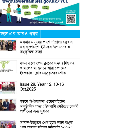
্রচ্ছদ এর আরও খবর
অসহায় মানুষের পাশে দাঁড়াতে ফ্রেন্ডস
অব বাংলাদেশ ইউকের নৈশভোজ ও
সাংস্কৃতিক সন্ধ্যা
লন্ডন বাংলা প্রেস ক্লাবের সদস্য মিছবাহ
জামালের মা হুসনে আরা বেগমের
ইন্তেকাল : ক্লাব নেতৃবৃন্দের শোক
Issue 28. Year 12. 10-16
Oct.2025
লন্ডনে ‘ই-ইমামস’ ওয়েবসাইটের
আনুষ্ঠানিক যাত্রা : ইসলামি সেক্টরের চাকরি
প্রার্থীদের জন্য সুখবর
আনন্দ-উচ্ছ্বাসে শেষ হলো লন্ডন বাংলা
প্রেস ক্লাবের ফুটবল টুর্নামেন্ট ২০২৫ :