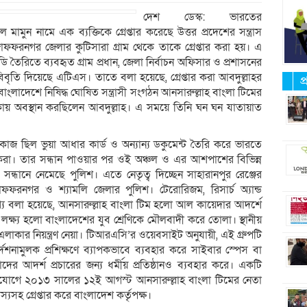
দেশ ডেস্ক: ভারতের
ামুন নামে এক ব্যক্তিকে গ্রেপ্তার করেছে উত্তর প্রদেশের সন্ত্রাস
ফফরনগর জেলার কুটিসারা গ্রাম থেকে তাকে গ্রেপ্তার করা হয়। এ
তৈরিতে ব্যবহৃত গ্রাম প্রধান, জেলা নির্বাচন অফিসার ও প্রশাসনের
য়ে বিবৃতি দিয়েছে এটিএস। তাতে বলা হয়েছে, গ্রেপ্তার করা আবদুল্লাহর
প
লাদেশে নিষিদ্ধ ঘোষিত সন্ত্রাসী সংগঠন আনসারুল্লাহ বাংলা টিমের
কায় অবস্থান করছিলেন আবদুল্লাহ। এ সময়ে তিনি ঘন ঘন যাতায়াত
ন কাজ ছিল ভুয়া আধার কার্ড ও অন্যান্য ডকুমেন্ট তৈরি করে ভারতে
ন করা। তার সন্ধান পাওয়ার পর ওই অঞ্চল ও এর আশপাশের বিভিন্ন
সন্ধানে নেমেছে পুলিশ। এতে নেতৃত্ব দিচ্ছেন সাহারানপুর রেঞ্জের
ফফরনগর ও শ্যামলি জেলার পুলিশ। টেরোরিজম, রিসার্চ অ্যান্ড
্যে বলা হয়েছে, আনসারুল্লাহ বাংলা টিম হলো আল কায়েদার আদর্শে
ের লক্ষ্য হলো বাংলাদেশের যুব শ্রেণিকে মৌলবাদী করে তোলা। স্থানীয়
 এলাকার নিয়ন্ত্রণ নেয়া। টিআরএসি’র ওয়েবসাইট অনুযায়ী, এই গ্রুপটি
র্দেশনামুলক প্রশিক্ষণে ব্যাপকভাবে ব্যবহার করে সাইবার স্পেস বা
ের আদর্শ প্রচারের জন্য ধর্মীয় প্রতিষ্ঠানও ব্যবহার করে। একটি
যোগে ২০১৩ সালের ১২ই আগস্ট আনসারুল্লাহ বাংলা টিমের নেতা
যসহ গ্রেপ্তার করে বাংলাদেশ কর্তৃপক্ষ।