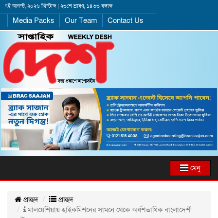
৭ই আগস্ট, ২০২৬ খ্রিস্টাব্দ | ২৩শে শ্রাবণ, ১৪৩৩ বঙ্গাব্দ
Media Packs
Our Team
Contact Us
মেনু
প্রচ্ছদ
প্রচ্ছদ
মালয়েশিয়ায় হাইকমিশনের সামনে থেকে অর্ধশতাধিক বাংলাদেশী