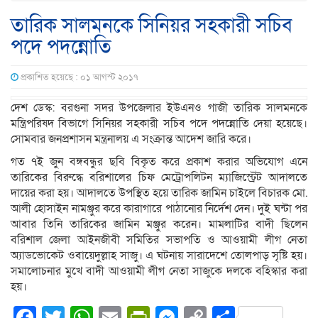
তারিক সালমনকে সিনিয়র সহকারী সচিব
পদে পদন্নোতি
প্রকাশিত হয়েছে : ০১ আগস্ট ২০১৭
দেশ ডেস্ক: বরগুনা সদর উপজেলার ইউএনও গাজী তারিক সালমনকে
মন্ত্রিপরিষদ বিভাগে সিনিয়র সহকারী সচিব পদে পদন্নোতি দেয়া হয়েছে।
সোমবার জনপ্রশাসন মন্ত্রনালয় এ সংক্রান্ত আদেশ জারি করে।
গত ৭ই জুন বঙ্গবন্ধুর ছবি বিকৃত করে প্রকাশ করার অভিযোগ এনে
তারিকের বিরুদ্ধে বরিশালের চিফ মেট্রোপলিটন ম্যাজিস্ট্রেট আদালতে
দায়ের করা হয়। আদালতে উপস্থিত হয়ে তারিক জামিন চাইলে বিচারক মো.
আলী হোসাইন নামঞ্জুর করে কারাগারে পাঠানোর নির্দেশ দেন। দুই ঘন্টা পর
আবার তিনি তারিকের জামিন মঞ্জুর করেন। মামলাটির বাদী ছিলেন
বরিশাল জেলা আইনজীবী সমিতির সভাপতি ও আওয়ামী লীগ নেতা
অ্যাডভোকেট ওবায়েদুল্লাহ সাজু। এ ঘটনায় সারাদেশে তোলপাড় সৃষ্টি হয়।
সমালোচনার মুখে বাদী আওয়ামী লীগ নেতা সাজুকে দলকে বহিস্কার করা
হয়।
Facebook
Twitter
WhatsApp
Email
PrintFriendly
Messenger
Copy
Share