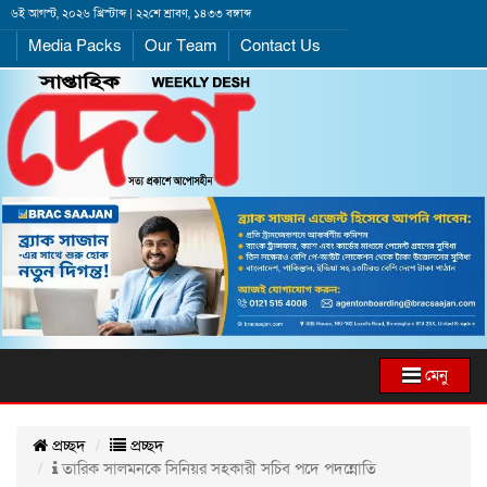
৬ই আগস্ট, ২০২৬ খ্রিস্টাব্দ | ২২শে শ্রাবণ, ১৪৩৩ বঙ্গাব্দ
Media Packs
Our Team
Contact Us
মেনু
প্রচ্ছদ
প্রচ্ছদ
তারিক সালমনকে সিনিয়র সহকারী সচিব পদে পদন্নোতি