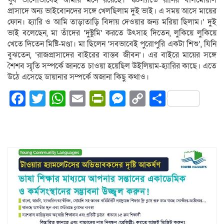
খুব ভালোভাবেই আমার মনে রয়েছে। স্কটল্যান্ডে রানির বালমোরাল
প্রাসাদে অন্য ভাইবোনদের সঙ্গে খেলছিলাম দুই ভাই। এ সময় আসে মায়ের
ফোন। হ্যারি ও আমি তাড়াতাড়ি বিদায় দেওয়ার জন্য মরিয়া ছিলাম।’ দুই
ভাই বলেছেন, মা তাঁদের ‘দুষ্টুমি’ করতে উৎসাহ দিতেন, লুকিয়ে লুকিয়ে
খেতে দিতেন মিষ্টি-মণ্ডা। মা ছিলেন ‘সবভাবেই পুরোপুরি একটা শিশু’, যিনি
বুঝতেন, ‘রাজপ্রাসাদের বাইরের বাস্তব জীবন’। এর বাইরে মায়ের সঙ্গে
শৈশব স্মৃতি সম্পর্কে জানতে চাওয়া হয়েছিল উইলিয়াম-হ্যারির কাছে। এতে
উঠে এসেছে ডায়ানার সম্পর্কে অজানা কিছু কথাও।
Facebook
Twitter
WhatsApp
Email
PrintFriendly
Messenger
Copy
Share
Link