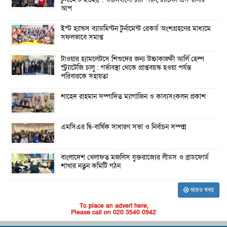
আপ
ইস্ট হ্যান্ডস ব্যাডমিন্টন টুর্নামেন্ট রেকর্ড অংশগ্রহণের মাধ্যমে
সফলভাবে সমাপ্ত
টাওয়ার হ্যামলেটসে শিশুদের জন্য উচ্চাকাঙ্ক্ষী আর্লি হেল্প
স্ট্র্যাটেজি চালু : গর্ভাবস্থা থেকে প্রাপ্তবয়স্ক হওয়া পর্যন্ত
পরিবারকে সহায়তা
শাহেদ রাহমান সম্পাদিত ম্যাগাজিন ও কাব্যসংকলন প্রকাশ
এমসিএর দ্বি-বার্ষিক সাধারণ সভা ও নির্বাচন সম্পন্ন
বাংলাদেশ খেলাফত মজলিস যুক্তরাজ্যের লীডস ও ব্রাডফোর্ড
শাখার নতুন কমিটি গঠন
আরও খবর
To place an advert here,
Please call on 020 3540 0942