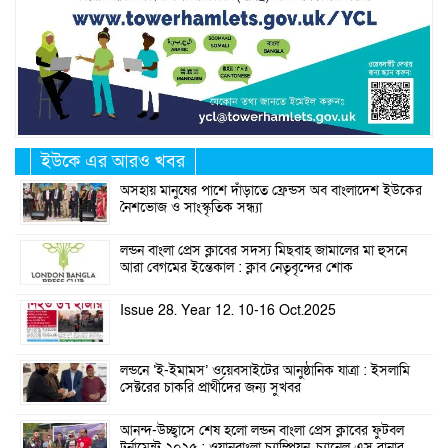
ইউকে এর আরও খবর
অসহায় মানুষের পাশে দাঁড়াতে ফ্রেন্ডস অব বাংলাদেশ ইউকের
নৈশভোজ ও সাংস্কৃতিক সন্ধ্যা
লন্ডন বাংলা প্রেস ক্লাবের সদস্য মিছবাহ জামালের মা হুসনে
আরা বেগমের ইন্তেকাল : ক্লাব নেতৃবৃন্দের শোক
Issue 28. Year 12. 10-16 Oct.2025
লন্ডনে ‘ই-ইমামস’ ওয়েবসাইটের আনুষ্ঠানিক যাত্রা : ইসলামি
সেক্টরের চাকরি প্রার্থীদের জন্য সুখবর
আনন্দ-উচ্ছ্বাসে শেষ হলো লন্ডন বাংলা প্রেস ক্লাবের ফুটবল
টুর্নামেন্ট ২০২৫ : ওয়ানবাংলা চ্যাম্পিয়ন, চ্যানেল এস রানার