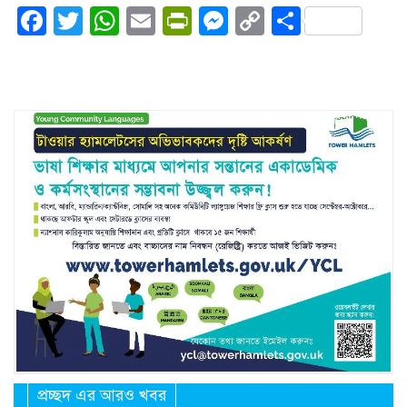
Facebook
Twitter
WhatsApp
Email
PrintFriendly
Messenger
Copy
Share
Link
প্রচ্ছদ এর আরও খবর