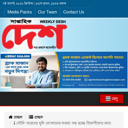
৭ই আগস্ট, ২০২৬ খ্রিস্টাব্দ | ২৩শে শ্রাবণ, ১৪৩৩ বঙ্গাব্দ
Media Packs
Our Team
Contact Us
মেনু
প্রচ্ছদ
প্রচ্ছদ
সৌদি আরবের মুদি দোকানের দরজা বন্ধ হচ্ছে বিদেশীদের জন্য