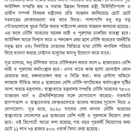
নাগরিকদের জন্য সীমিত করার কথাও বিবেচনা করা হচ্ছে। সেখানকার শূরা
কাউন্সিল সম্প্রতি শ্রম ও সমাজ উন্নয়ন বিষয়ক মন্ত্রী, মিউনিসিপ্যাল ও
গ্রামীণ সম্পর্ক বিষয়ক মন্ত্রীদের প্রতি আহ্বান জানিয়েছে ছোট ছোট
সরবাহের দোকানগুলো বন্ধ করে দিতে। পাশাপাশি শুধু বড় বড়
স্টোরগুলোকে খুচরা বিক্রি করার লাইসেন্স দেয়ার আহ্বান জানানো হয়েছে।
এর ফলে সৌদি আরবের অনেক নারী ও পুরুষের চাকরির ব্যবস্থা হবে।
কাউন্সিল আরো বিশ্বাস করে এ পদক্ষেপ নেয়া হলে সৌদি আরবের অর্থনীতি
সমৃদ্ধ হবে এবং নির্ধারিত বেতনের ভিত্তিতে যারা সৌদি নাগরিক পরিচয়
দিয়ে ব্যবসা করছে সেইসব মানুষের অসাধু উদ্যোগ কমে যাবে।
সূত্র বলেছে, শুধু টেলিকম খাতে সৌদিকরণ করার ফলে ৮ হাজারেরও বেশি
নারী ও পুরুষের কর্মসংস্থান হবে। এসব খাতে কাজ হলো মোবাইল ফোন
মেরামত করা, রক্ষণাবেক্ষণ করা ও বিক্রি করা। কার রেন্টাল অফিসে
কাজকে সীমিত করে ৫ হাজারের বেশি সৌদি নাগরিকের কর্মসংস্থান সৃষ্টির
আশা করছে মন্ত্রণালয়। স্বাস্থ্যখাতে মন্ত্রণালয় সম্প্রতি সৌদি আরবের ৭৫০০
ডাক্তারন নার্স ও টেকনিশিয়ানের সঙ্গে যোগাযোগ করেছে। সরকারি
হাসপাতাল ও স্বাস্থ্যসেবার কেন্দ্রগুলোতে তাদের কাজের সুযোগ নিয়ে এ
যোগাযোগ। সূত্র মতে, ২০২০ সালের শেষ নাগাদ সৌদি আরবের
স্বাস্থ্যখাতে সেদেশের ৯৩ হাজারের বেশি নারী ও পুরুষকে নিয়োগ দেয়া
হবে। ওই রিপোর্টে আরো বলা হয়েছে, গত বছর গৃহকর্মী নিয়োগের জন্য
মোট ১১ লাখ ৭৩ হাজার ৫০০ ওয়ার্ক ভিসা দেয়া হয়েছে।