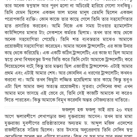
তার অনেক স্বপ্নস্বাদ আর পুরণ হলো না অচিরেই হারিয়ে গেলো সবকিছু।
তিনি যেমন ছিলেন একজন ভাল মনের মানুষ তেমনি ছিলেন একজন
পরোপকারি ব্যক্তি। কোন কাজে তার কাছে গেলে তিনি তার সহযোগিতার
হাত প্রসারিত করতেন। আমি নিজে এক সময় টাওয়ার হ্যামলেটস
কাউন্সিলের মাদার টাং সেকশনে কর্মরত ছিলাম। তখন তার কাছ থেকে
অনেক সহযোগিতা পেয়েছি। তিনি শত ব্যবস্ততার মাঝেও আমাকে
প্রয়োজনীয় সহযোগিতা করেছেন। আমার অনেক ট্রান্সলেটিং এর কাজ উনার
কাছ থেকে করিয়েছি। এক একটি কঠিন ট্রান্সলেটিং এর কাজ যা ছিল আমার
স্বপ্নে দেখা বিষয়বস্তুর উপর ভিত্তি করে তিনি সেটা আমাকে ট্রান্সলেটিং করে
দিয়েছেলেন বটে, কিন্তুু তার মন্তব্য ছিল এজাতীয় ট্রান্সলেশন- এটাই আমার
প্রথম এবং এটাই আমার শেষ। আর কোনদিন এ ধরণের ট্রান্সলেটিং কখনও
করবো না। আমি তখন কিছুটা লজ্জিত হয়েছিলাম তার কাছে কিন্তু তবুও
এটা ছিল আমার জন্য অত্যন্ত প্রয়োজনীয়। সুতরাং সেদিনের কথা এখন
আমার মনে ভাসছে এই ভেবে যে, তিনি সেই কাজটি আমাকে না করেও
দিতে পারতেন। কিন্তু আমাকে বিমূখ করেননি অন্তত সৌজন্যতার খাতিরে।
ফজলুল হক ফজলু ভাই প্রায় ২০ বছর
আগে স্কলারশীপে লেখাপড়ার জন্য যুক্তরাজ্যে আসেন। তখন তার মামা
যুক্তরাজ্য যুবলীগের প্রতিষ্ঠাতাদের অন্যতম ড. আব্দুল মজিদ এদেশের
রাজনীতিতে সক্রিয় ছিলেন। তার উৎসাহ অনুপ্রেরণায় তিনি সেদিন স্বপ্ন
দেখেছিলে অনেক দুর এগিয়ে যাওয়ার। কিন্তুু সে স্বপ্ন সাধ আর পুরণ হলো