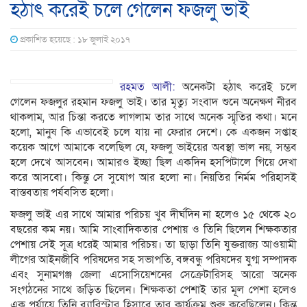
হঠাৎ করেই চলে গেলেন ফজলু ভাই
প্রকাশিত হয়েছে : ১৮ জুলাই ২০১৭
রহমত আলী:
অনেকটা হঠাৎ করেই চলে
গেলেন ফজলুর রহমান ফজলু ভাই। তার মৃত্যু সংবাদ শুনে অনেক্ষণ নীরব
থাকলাম, আর চিন্তা করতে লাগলাম তার সাথে অনেক স্মৃতির কথা। মনে
হলো, মানুষ কি এভাবেই চলে যায় না ফেরার দেশে। কে একজন সপ্তাহ
কয়েক আগে আমাকে বলেছিল যে, ফজলু ভাইয়ের অবস্থা ভাল নয়, সম্ভব
হলে দেখে আসবেন। আমারও ইচ্ছা ছিল একদিন হসপিটালে গিয়ে দেখা
করে আসবো। কিন্তু সে সুযোগ আর হলো না। নিয়তির নির্মম পরিহাসই
বাস্তবতায় পর্যবসিত হলো।
ফজলু ভাই এর সাথে আমার পরিচয় খুব দীর্ঘদিন না হলেও ১৫ থেকে ২০
বছরের কম নয়। আমি সাংবাদিকতার পেশায় ও তিনি ছিলেন শিক্ষকতার
পেশায় সেই সূত্র ধরেই আমার পরিচয়। তা ছাড়া তিনি যুক্তরাজ্য আওয়ামী
লীগের আইনজীবি পরিষদের সহ সভাপতি, বঙ্গবন্ধু পরিষদের যুগ্ম সম্পাদক
এবং সুনামগঞ্জ জেলা এসোসিয়েশনের সেক্রেটারিসহ আরো অনেক
সংগঠনের সাথে জড়িত ছিলেন। শিক্ষকতা পেশাই তার মূল পেশা হলেও
এক পর্যায়ে তিনি ব্যারিস্টার হিসাবে তার কার্যক্রম শুরু করেছিলেন। কিন্তু