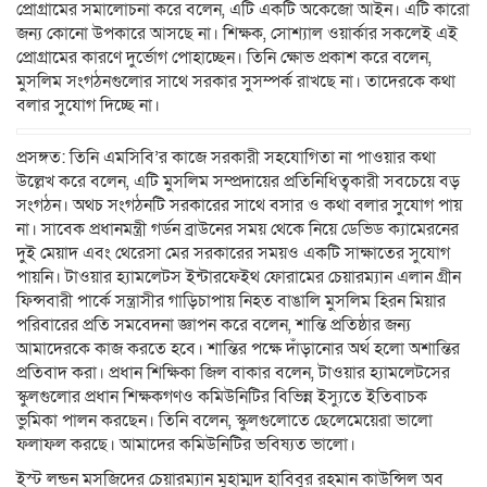
প্রোগ্রামের সমালোচনা করে বলেন, এটি একটি অকেজো আইন। এটি কারো
জন্য কোনো উপকারে আসছে না। শিক্ষক, সোশ্যাল ওয়ার্কার সকলেই এই
প্রোগ্রামের কারণে দুর্ভোগ পোহাচ্ছেন। তিনি ক্ষোভ প্রকাশ করে বলেন,
মুসলিম সংগঠনগুলোর সাথে সরকার সুসম্পর্ক রাখছে না। তাদেরকে কথা
বলার সুযোগ দিচ্ছে না।
প্রসঙ্গত: তিনি এমসিবি’র কাজে সরকারী সহযোগিতা না পাওয়ার কথা
উল্লেখ করে বলেন, এটি মুসলিম সম্প্রদায়ের প্রতিনিধিত্বকারী সবচেয়ে বড়
সংগঠন। অথচ সংগঠনটি সরকারের সাথে বসার ও কথা বলার সুযোগ পায়
না। সাবেক প্রধানমন্ত্রী গর্ডন ব্রাউনের সময় থেকে নিয়ে ডেভিড ক্যামেরনের
দুই মেয়াদ এবং থেরেসা মের সরকারের সময়ও একটি সাক্ষাতের সুযোগ
পায়নি। টাওয়ার হ্যামলেটস ইন্টারফেইথ ফোরামের চেয়ারম্যান এলান গ্রীন
ফিন্সবারী পার্কে সন্ত্রাসীর গাড়িচাপায় নিহত বাঙালি মুসলিম হিরন মিয়ার
পরিবারের প্রতি সমবেদনা জ্ঞাপন করে বলেন, শান্তি প্রতিষ্ঠার জন্য
আমাদেরকে কাজ করতে হবে। শান্তির পক্ষে দাঁড়ানোর অর্থ হলো অশান্তির
প্রতিবাদ করা। প্রধান শিক্ষিকা জিল বাকার বলেন, টাওয়ার হ্যামলেটসের
স্কুলগুলোর প্রধান শিক্ষকগণও কমিউনিটির বিভিন্ন ইস্যুতে ইতিবাচক
ভুমিকা পালন করছেন। তিনি বলেন, স্কুলগুলোতে ছেলেমেয়েরা ভালো
ফলাফল করছে। আমাদের কমিউনিটির ভবিষ্যত ভালো।
ইস্ট লন্ডন মসজিদের চেয়ারম্যান মুহাম্মদ হাবিবুর রহমান কাউন্সিল অব