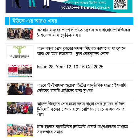
ইউকে এর আরও খবর
অসহায় মানুষের পাশে দাঁড়াতে ফ্রেন্ডস অব বাংলাদেশ ইউকের
নৈশভোজ ও সাংস্কৃতিক সন্ধ্যা
লন্ডন বাংলা প্রেস ক্লাবের সদস্য মিছবাহ জামালের মা হুসনে
আরা বেগমের ইন্তেকাল : ক্লাব নেতৃবৃন্দের শোক
Issue 28. Year 12. 10-16 Oct.2025
লন্ডনে ‘ই-ইমামস’ ওয়েবসাইটের আনুষ্ঠানিক যাত্রা : ইসলামি
সেক্টরের চাকরি প্রার্থীদের জন্য সুখবর
আনন্দ-উচ্ছ্বাসে শেষ হলো লন্ডন বাংলা প্রেস ক্লাবের ফুটবল
টুর্নামেন্ট ২০২৫ : ওয়ানবাংলা চ্যাম্পিয়ন, চ্যানেল এস রানার
আপ
ইস্ট হ্যান্ডস ব্যাডমিন্টন টুর্নামেন্ট রেকর্ড অংশগ্রহণের মাধ্যমে
সফলভাবে সমাপ্ত