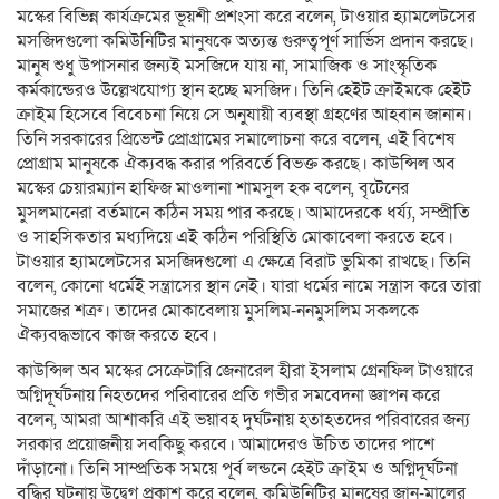
মস্কের বিভিন্ন কার্যক্রমের ভূয়শী প্রশংসা করে বলেন, টাওয়ার হ্যামলেটসের
মসজিদগুলো কমিউনিটির মানুষকে অত্যন্ত গুরুত্বপূর্ণ সার্ভিস প্রদান করছে।
মানুষ শুধু উপাসনার জন্যই মসজিদে যায় না, সামাজিক ও সাংস্কৃতিক
কর্মকান্ডেরও উল্লেখযোগ্য স্থান হচ্ছে মসজিদ। তিনি হেইট ক্রাইমকে হেইট
ক্রাইম হিসেবে বিবেচনা নিয়ে সে অনুযায়ী ব্যবস্থা গ্রহণের আহবান জানান।
তিনি সরকারের প্রিভেন্ট প্রোগ্রামের সমালোচনা করে বলেন, এই বিশেষ
প্রোগ্রাম মানুষকে ঐক্যবদ্ধ করার পরিবর্তে বিভক্ত করছে। কাউন্সিল অব
মস্কের চেয়ারম্যান হাফিজ মাওলানা শামসুল হক বলেন, বৃটেনের
মুসলমানেরা বর্তমানে কঠিন সময় পার করছে। আমাদেরকে ধর্য্য, সম্প্রীতি
ও সাহসিকতার মধ্যদিয়ে এই কঠিন পরিস্থিতি মোকাবেলা করতে হবে।
টাওয়ার হ্যামলেটসের মসজিদগুলো এ ক্ষেত্রে বিরাট ভুমিকা রাখছে। তিনি
বলেন, কোনো ধর্মেই সন্ত্রাসের স্থান নেই। যারা ধর্মের নামে সন্ত্রাস করে তারা
সমাজের শত্রু। তাদের মোকাবেলায় মুসলিম-ননমুসলিম সকলকে
ঐক্যবদ্ধভাবে কাজ করতে হবে।
কাউন্সিল অব মস্কের সেক্রেটারি জেনারেল হীরা ইসলাম গ্রেনফিল টাওয়ারে
অগ্নিদূর্ঘটনায় নিহতদের পরিবারের প্রতি গভীর সমবেদনা জ্ঞাপন করে
বলেন, আমরা আশাকরি এই ভয়াবহ দুর্ঘটনায় হতাহতদের পরিবারের জন্য
সরকার প্রয়োজনীয় সবকিছু করবে। আমাদেরও উচিত তাদের পাশে
দাঁড়ানো। তিনি সাম্প্রতিক সময়ে পূর্ব লন্ডনে হেইট ক্রাইম ও অগ্নিদূর্ঘটনা
বৃদ্ধির ঘটনায় উদ্বেগ প্রকাশ করে বলেন, কমিউনিটির মানুষের জান-মালের