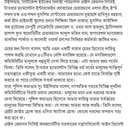
উইলিয়াম, সিটিজেন্স ইউকের নির্বাহী পরিচালক নেইল জেমসন সিবিই,
টাওয়ার হ্যামলেটস ইন্টারফেইথ ফোরামের চেয়ারম্যান এলান গ্রীন, ইস্ট
লন্ডন মস্ক এণ্ড লন্ডন মুসলিম সেন্টারের চেয়ারম্যান মুহাম্মদ হাবিবুর রহমান,
জর্জ গ্রীন প্রাইমারী স্কুলের প্রধান শিক্ষিকা জিল বাকার, মুসলিম কাউন্সিল
অব বৃটেনের ডেপুটি সেক্রেটারি জেনারেল ড. ওমর আল হামদুন, ট্রাডিশনাল
হালাল ফুড অথোরিটির চেয়ারম্যান আব্দুল মতিন খান, অপারেশন ম্যানেজার
তানভির পার্কার ও ক্যানারী ওয়ার্ফ গ্রুপের সিনিয়র কর্মকর্তা জাকির খান।
মেয়র জন বিগস বলেন, আমি এমন একটি বারার মেয়র হিসেবে দায়িত্ব
পালন করছি যেখানে ৫০টিরও বেশি মসজিদ রয়েছে। যে মসজিদগুলো
কমিউনিটির মানুষকে বহুমুখী সেবা দিয়ে যাচ্ছে। এটা আমার জন্য গর্বের
বিষয়। তিনি বলেন, টাওয়ার হ্যামলেটস বিভিন্ন ধর্ম বর্ণের মানুষের শান্তিপূর্ণ
সহাবস্থানে একীভূত একটি বারা। আমাদের মধ্যে কেউ যাতে বিভক্তি সৃষ্টি
করতে না পারে সেদিকে সতর্ক থাকতে হবে।
বারা পুলিশ কমাণ্ডার স্যু উইলিয়াম বলেন, সাম্প্রতিক সময়ে বিভিন্ন দূর্ঘটনা
কমিউনিটিতে বিরাট প্রভাব ফেলেছে। মানুষের মনে এক ধরনের আতঙ্ক
দেখা দিয়েছে। পুলিশ কমাণ্ডার হিসেবে আমার দায়িত্ব বারার সর্বস্তরের
মানুষের নিরাপত্তা নিশ্চিত করা। সে লক্ষ্যে আমরা কাজ করছি। তিনি বলেন,
হেইট ক্রাইম হোক আর এসিড অ্যাটাক হোক- কোনো ধরনের অপরাধ সহ্য
করা হবে না।
নেইল জেমসন সিবিই কনজার্ভেটিভ সরকারের সন্ত্রাসবিরোধী আইন প্রিভেন্ট