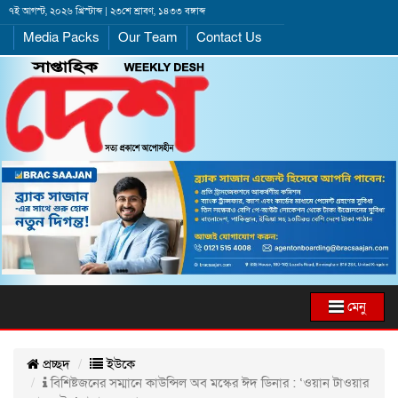
৭ই আগস্ট, ২০২৬ খ্রিস্টাব্দ | ২৩শে শ্রাবণ, ১৪৩৩ বঙ্গাব্দ
Media Packs
Our Team
Contact Us
মেনু
প্রচ্ছদ
ইউকে
বিশিষ্টজনের সম্মানে কাউন্সিল অব মস্কের ঈদ ডিনার : ‘ওয়ান টাওয়ার