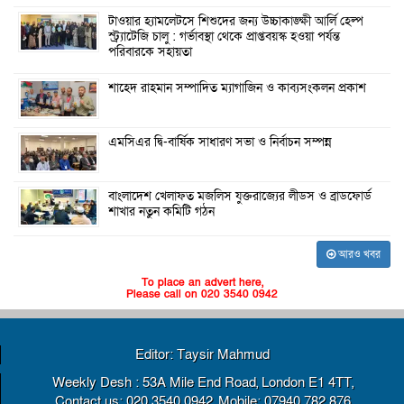
টাওয়ার হ্যামলেটসে শিশুদের জন্য উচ্চাকাঙ্ক্ষী আর্লি হেল্প
স্ট্র্যাটেজি চালু : গর্ভাবস্থা থেকে প্রাপ্তবয়স্ক হওয়া পর্যন্ত
পরিবারকে সহায়তা
শাহেদ রাহমান সম্পাদিত ম্যাগাজিন ও কাব্যসংকলন প্রকাশ
এমসিএর দ্বি-বার্ষিক সাধারণ সভা ও নির্বাচন সম্পন্ন
বাংলাদেশ খেলাফত মজলিস যুক্তরাজ্যের লীডস ও ব্রাডফোর্ড
শাখার নতুন কমিটি গঠন
আরও খবর
To place an advert here,
Please call on 020 3540 0942
Editor: Taysir Mahmud
Weekly Desh : 53A Mile End Road, London E1 4TT,
Contact us: 020 3540 0942, Mobile: 07940 782 876