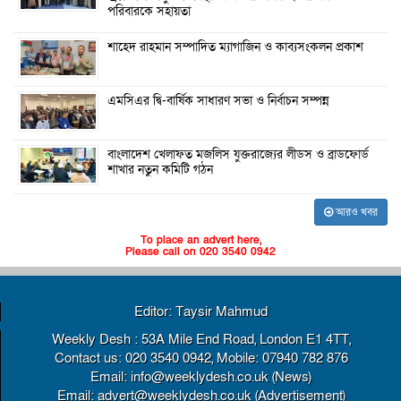
পরিবারকে সহায়তা
শাহেদ রাহমান সম্পাদিত ম্যাগাজিন ও কাব্যসংকলন প্রকাশ
এমসিএর দ্বি-বার্ষিক সাধারণ সভা ও নির্বাচন সম্পন্ন
বাংলাদেশ খেলাফত মজলিস যুক্তরাজ্যের লীডস ও ব্রাডফোর্ড
শাখার নতুন কমিটি গঠন
আরও খবর
To place an advert here,
Please call on 020 3540 0942
Editor: Taysir Mahmud
Weekly Desh : 53A Mile End Road, London E1 4TT,
Contact us: 020 3540 0942, Mobile: 07940 782 876
Email: info@weeklydesh.co.uk (News)
Email: advert@weeklydesh.co.uk (Advertisement)