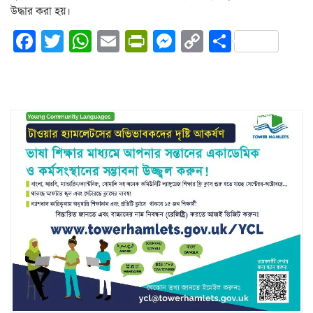
উদ্ধার করা হয়।
Facebook
Twitter
WhatsApp
Email
PrintFriendly
Messenger
Copy
Share
Link