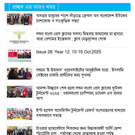
প্রচ্ছদ এর আরও খবর
অসহায় মানুষের পাশে দাঁড়াতে ফ্রেন্ডস অব বাংলাদেশ ইউকের
নৈশভোজ ও সাংস্কৃতিক সন্ধ্যা
লন্ডন বাংলা প্রেস ক্লাবের সদস্য মিছবাহ জামালের মা হুসনে
আরা বেগমের ইন্তেকাল : ক্লাব নেতৃবৃন্দের শোক
Issue 28. Year 12. 10-16 Oct.2025
লন্ডনে ‘ই-ইমামস’ ওয়েবসাইটের আনুষ্ঠানিক যাত্রা : ইসলামি
সেক্টরের চাকরি প্রার্থীদের জন্য সুখবর
আনন্দ-উচ্ছ্বাসে শেষ হলো লন্ডন বাংলা প্রেস ক্লাবের ফুটবল
টুর্নামেন্ট ২০২৫ : ওয়ানবাংলা চ্যাম্পিয়ন, চ্যানেল এস রানার
আপ
ইস্ট হ্যান্ডস ব্যাডমিন্টন টুর্নামেন্ট রেকর্ড অংশগ্রহণের মাধ্যমে
সফলভাবে সমাপ্ত
টাওয়ার হ্যামলেটসে শিশুদের জন্য উচ্চাকাঙ্ক্ষী আর্লি হেল্প
স্ট্র্যাটেজি চালু : গর্ভাবস্থা থেকে প্রাপ্তবয়স্ক হওয়া পর্যন্ত