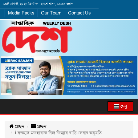
১০ই আগস্ট, ২০২৬ খ্রিস্টাব্দ | ২৬শে শ্রাবণ, ১৪৩৩ বঙ্গাব্দ
Media Packs
Our Team
Contact Us
মেনু
প্রচ্ছদ
প্রচ্ছদ
ফরহাদ মজহারকে নিজ জিম্মায় বাড়ি ফেরার অনুমতি