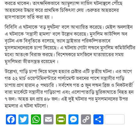
করতে থাকেন। তাৎক্ষনিকভাবে অ্যাম্বুল্যান্স সার্ভিস ঘটনাস্থলে পৌঁছে
আহতদের উদ্ধার করে প্রাথমিক চিকিৎসা দেয় ।গুরুতর আহতদের
হাসপাতালে ভর্তি করা হয় ।
বিবিসি এ ঘটনাকে ‘বড় দুর্ঘটনা’ বলে আখ্যায়িত করেছে। মেইল অনলাইন
এ ঘটনাকে ‘সন্ত্রাসী হামলা’ বলে উল্লেখ করেছে। মুসলিম কাউন্সিল অব
বৃটেন এক বিবৃতিতে বলেছে, ভ্যান ড্রাইভার পরিকল্পিতভাবে
মুসলমানদেরকে চাপা দিয়েছে। এ ঘটনায় গোটা লন্ডনে মুসলিম কমিউনিটির
মধ্যে আতংক বিরাজ করছে। বিশেষকরে মসজিদে যাতায়াতের সময়
মুসলিমরা ভীতসন্ত্রস্ত রয়েছেন ।
উল্লেখ্য, গাড়ি চাপা দিয়ে মানুষ হত্যার চেষ্টার এটি তৃতীয় ঘটনা। এর আগে
গত ২২ মার্চ ওয়েস্টমিনস্টারে পার্লামেন্ট ভবনের পাশে সন্ত্রাসীর গাড়ি
চাপায় প্রাণ হারান ৫ পথচারি । সর্বশেষ গত ৩ জুন লন্ডন ব্রিজ ও নিকটবর্তী
বারা মার্কেটে সন্ত্রাসীর গাড়িচাপা এবং এলোপাতাড়ি ছুরিকাঘাতে নিহত হন
৭ জন। আহত হন প্রায় ৪৮ জন। এই দুই ঘটনার পর মুসলমানদের উপর
হামলার এ ঘটনা ঘটলো।
Facebook
Twitter
WhatsApp
Email
PrintFriendly
Messenger
Copy
Share
Link