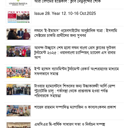
আরা বেগমের ইন্তেকাল : ক্লাব নেতৃবৃন্দের শোক
Issue 28. Year 12. 10-16 Oct.2025
লন্ডনে ‘ই-ইমামস’ ওয়েবসাইটের আনুষ্ঠানিক যাত্রা : ইসলামি
সেক্টরের চাকরি প্রার্থীদের জন্য সুখবর
আনন্দ-উচ্ছ্বাসে শেষ হলো লন্ডন বাংলা প্রেস ক্লাবের ফুটবল
টুর্নামেন্ট ২০২৫ : ওয়ানবাংলা চ্যাম্পিয়ন, চ্যানেল এস রানার
আপ
ইস্ট হ্যান্ডস ব্যাডমিন্টন টুর্নামেন্ট রেকর্ড অংশগ্রহণের মাধ্যমে
সফলভাবে সমাপ্ত
টাওয়ার হ্যামলেটসে শিশুদের জন্য উচ্চাকাঙ্ক্ষী আর্লি হেল্প
স্ট্র্যাটেজি চালু : গর্ভাবস্থা থেকে প্রাপ্তবয়স্ক হওয়া পর্যন্ত
পরিবারকে সহায়তা
শাহেদ রাহমান সম্পাদিত ম্যাগাজিন ও কাব্যসংকলন প্রকাশ
এমসিএর দ্বি-বার্ষিক সাধারণ সভা ও নির্বাচন সম্পন্ন