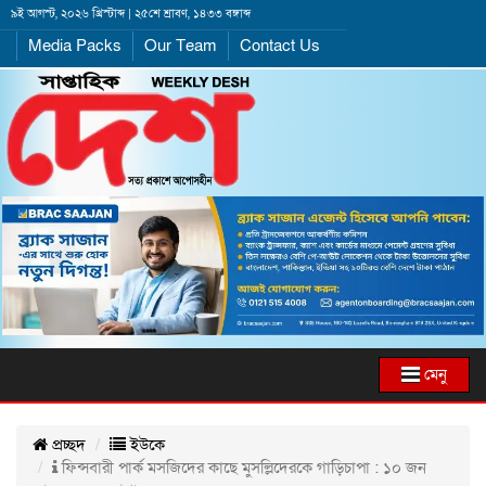
৯ই আগস্ট, ২০২৬ খ্রিস্টাব্দ | ২৫শে শ্রাবণ, ১৪৩৩ বঙ্গাব্দ
Media Packs
Our Team
Contact Us
মেনু
প্রচ্ছদ
ইউকে
ফিন্সবারী পার্ক মসজিদের কাছে মুসল্লিদেরকে গাড়িচাপা : ১০ জন