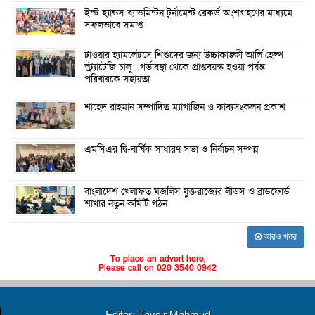
ইস্ট হ্যান্ডস ব্যাডমিন্টন টুর্নামেন্ট রেকর্ড অংশগ্রহণের মাধ্যমে
সফলভাবে সমাপ্ত
টাওয়ার হ্যামলেটসে শিশুদের জন্য উচ্চাকাঙ্ক্ষী আর্লি হেল্প
স্ট্র্যাটেজি চালু : গর্ভাবস্থা থেকে প্রাপ্তবয়স্ক হওয়া পর্যন্ত
পরিবারকে সহায়তা
শাহেদ রাহমান সম্পাদিত ম্যাগাজিন ও কাব্যসংকলন প্রকাশ
এমসিএর দ্বি-বার্ষিক সাধারণ সভা ও নির্বাচন সম্পন্ন
বাংলাদেশ খেলাফত মজলিস যুক্তরাজ্যের লীডস ও ব্রাডফোর্ড
শাখার নতুন কমিটি গঠন
আরও খবর
To place an advert here,
Please call on 020 3540 0942
Editor: Taysir Mahmud