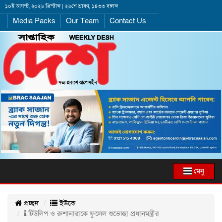
১০ই আগস্ট, ২০২৬ খ্রিস্টাব্দ | ২৬শে শ্রাবণ, ১৪৩৩ বঙ্গাব্দ
Media Packs
Our Team
Contact Us
মেনু
প্রচ্ছদ
ইউকে
টিউলিপ ও রুশানারাকে ফুলেল শুভেচ্ছা প্রধানমন্ত্রীর