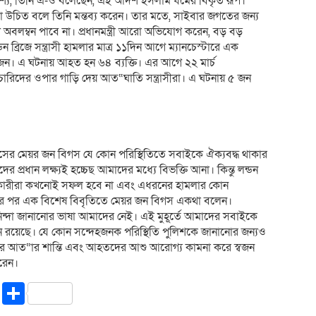
্য, তিনি এ-ও বলেছেন, এই আদর্শ ইসলাম ধর্মের বিকৃত রূপ।
ি করা উচিত বলে তিনি মন্তব্য করেন। তার মতে, সাইবার জগতের জন্য
দ অবলম্বন পাবে না। প্রধানমন্ত্রী আরো অভিযোগ করেন, বড় বড়
লন্ডন ব্রিজে সন্ত্রাসী হামলার মাত্র ১১দিন আগে ম্যানচেস্টারে এক
২ জন। এ ঘটনায় আহত হন ৬৪ ব্যক্তি। এর আগে ২২ মার্চ
থচারিদের ওপার গাড়ি দেয় আত“ঘাতি সন্ত্রাসীরা। এ ঘটনায় ৫ জন
টসের মেয়র জন বিগস যে কোন পরিস্থিতিতে সবাইকে ঐক্যবদ্ধ থাকার
্রধান লক্ষ্যই হচ্চেছ আমাদের মধ্যে বিভক্তি আনা। কিন্তু লন্ডন
ামলাকারীরা কখনোই সফল হবে না এবং এধরনের হামলার কোন
ামলার পর এক বিশেষ বিবৃতিতে মেয়র জন বিগস একথা বলেন।
ন্দা জানানোর ভাষা আমাদের নেই। এই মুহূর্তে আমাদের সবাইকে
ন রয়েছে। যে কোন সন্দেহজনক পরিস্থিতি পুলিশকে জানানোর জন্যও
ের আত“ার শান্তি এবং আহতদের আশু আরোগ্য কামনা করে স্বজন
রেন।
riendly
ssenger
Copy
Share