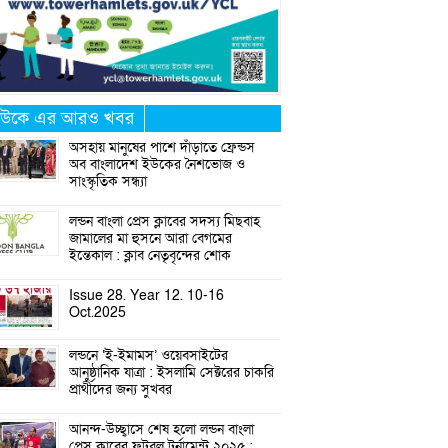
উকে এর আরও খবর
অসহায় মানুষের পাশে দাঁড়াতে ফ্রেন্ডস
অব বাংলাদেশ ইউকের নৈশভোজ ও
সাংস্কৃতিক সন্ধ্যা
লন্ডন বাংলা প্রেস ক্লাবের সদস্য মিছবাহ
জামালের মা হুসনে আরা বেগমের
ইন্তেকাল : ক্লাব নেতৃবৃন্দের শোক
Issue 28. Year 12. 10-16
Oct.2025
লন্ডনে ‘ই-ইমামস’ ওয়েবসাইটের
আনুষ্ঠানিক যাত্রা : ইসলামি সেক্টরের চাকরি
প্রার্থীদের জন্য সুখবর
আনন্দ-উচ্ছ্বাসে শেষ হলো লন্ডন বাংলা
প্রেস ক্লাবের ফুটবল টুর্নামেন্ট ২০২৫ :