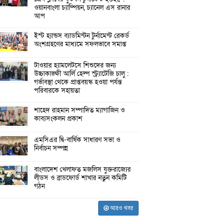
ওয়ানবাংলা চ্যাম্পিয়ন, চ্যানেল এস রানার
আপ
ইস্ট হ্যান্ডস ব্যাডমিন্টন টুর্নামেন্ট রেকর্ড
অংশগ্রহণের মাধ্যমে সফলভাবে সমাপ্ত
টাওয়ার হ্যামলেটসে শিশুদের জন্য
উচ্চাকাঙ্ক্ষী আর্লি হেল্প স্ট্র্যাটেজি চালু :
গর্ভাবস্থা থেকে প্রাপ্তবয়স্ক হওয়া পর্যন্ত
পরিবারকে সহায়তা
শাহেদ রাহমান সম্পাদিত ম্যাগাজিন ও
কাব্যসংকলন প্রকাশ
এমসিএর দ্বি-বার্ষিক সাধারণ সভা ও
নির্বাচন সম্পন্ন
বাংলাদেশ খেলাফত মজলিস যুক্তরাজ্যের
লীডস ও ব্রাডফোর্ড শাখার নতুন কমিটি
গঠন
আরও খবর