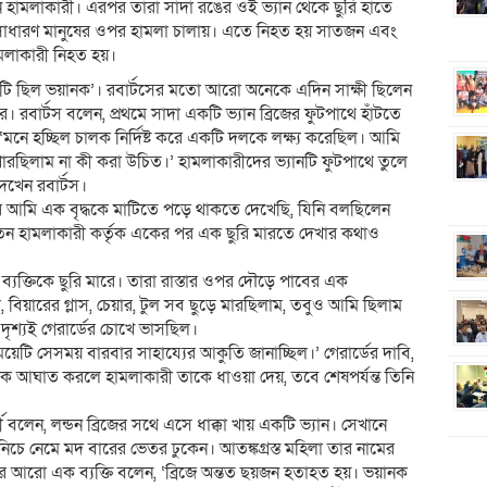
ন হামলাকারী। এরপর তারা সাদা রঙের ওই ভ্যান থেকে ছুরি হাতে
 সাধারণ মানুষের ওপর হামলা চালায়। এতে নিহত হয় সাতজন এবং
মলাকারী নিহত হয়।
ন, ‘এটি ছিল ভয়ানক’। রবার্টসের মতো আরো অনেকে এদিন সাক্ষী ছিলেন
লার। রবার্টস বলেন, প্রথমে সাদা একটি ভ্যান ব্রিজের ফুটপাথে হাঁটতে
‘মনে হচ্ছিল চালক নির্দিষ্ট করে একটি দলকে লক্ষ্য করেছিল। আমি
 পারছিলাম না কী করা উচিত।’ হামলাকারীদের ভ্যানটি ফুটপাথে তুলে
খেন রবার্টস।
র পর আমি এক বৃদ্ধকে মাটিতে পড়ে থাকতে দেখেছি, যিনি বলছিলেন
 তিন হামলাকারী কর্তৃক একের পর এক ছুরি মারতে দেখার কথাও
যক্তিকে ছুরি মারে। তারা রাস্তার ওপর দৌড়ে পাবের এক
বিয়ারের গ্লাস, চেয়ার, টুল সব ছুড়ে মারছিলাম, তবুও আমি ছিলাম
ৃশ্যই গেরার্ডের চোখে ভাসছিল।
য়েটি সেসময় বারবার সাহায্যের আকুতি জানাচ্ছিল।’ গেরার্ডের দাবি,
ে আঘাত করলে হামলাকারী তাকে ধাওয়া দেয়, তবে শেষপর্যন্ত তিনি
ী বলেন, লন্ডন ব্রিজের সথে এসে ধাক্কা খায় একটি ভ্যান। সেখানে
ে নিচে নেমে মদ বারের ভেতর ঢুকেন। আতঙ্কগ্রস্ত মহিলা তার নামের
মের আরো এক ব্যক্তি বলেন, ‘ব্রিজে অন্তত ছয়জন হতাহত হয়। ভয়ানক