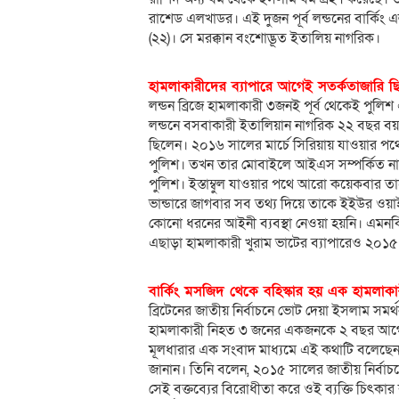
রাশেড এলখাডর। এই দুজন পূর্ব লন্ডনের বার্কিং
(২২)। সে মরক্কান বংশোদ্ভূত ইতালিয় নাগরিক।
হামলাকারীদের ব্যাপারে আগেই সতর্কতাজারি ছ
লন্ডন ব্রিজে হামলাকারী ৩জনই পূর্ব থেকেই পু
লন্ডনে বসবাকারী ইতালিয়ান নাগরিক ২২ বছর 
ছিলেন। ২০১৬ সালের মার্চে সিরিয়ায় যাওয়ার প
পুলিশ। তখন তার মোবাইলে আইএস সম্পর্কিত নান
পুলিশ। ইস্তাম্বুল যাওয়ার পথে আরো কয়েকবার
ভান্ডারে জাগবার সব তথ্য দিয়ে তাকে ইইউর ওয়া
কোনো ধরনের আইনী ব্যবস্থা নেওয়া হয়নি। এমন
এছাড়া হামলাকারী খুরাম ভাটের ব্যাপারেও ২
বার্কিং মসজিদ থেকে বহিস্কার হয় এক হামলাকা
ব্রিটেনের জাতীয় নির্বাচনে ভোট দেয়া ইসলাম সমর
হামলাকারী নিহত ৩ জনের একজনকে ২ বছর আগে ব
মূলধারার এক সংবাদ মাধ্যমে এই কথাটি বলেছেন
জানান। তিনি বলেন, ২০১৫ সালের জাতীয় নির্বাচ
সেই বক্তব্যের বিরোধীতা করে ওই ব্যক্তি চিৎকার