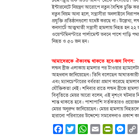
চরমপন্থার এক অশুভ আদর্শ’ থেকে উৎসরিত। অবশ
ইন্টারনেটে নিয়ন্ত্রণ আরোপে নতুন বৈশ্বিক চুক্ত
নতুন নিয়ম আনা হলে, সন্ত্রাসীরা অনলাইনে নিরাপ
প্রযুক্তি প্রতিষ্ঠানগুলো যথেষ্ট করছে না। উল্লেখ্য, 
কনসার্টে আত্মঘাতী সন্ত্রাসী হামলায় নিহত হন ২
ওয়েস্টমিনস্টারে পার্লামেন্ট ভবনে পাশে গাড়ি প
নিহত ও ৫০ জন হন।
আমাদেরকে ঐক্যবদ্ধ থাকতে হবে-জন বিগস:
লন্ডন ব্রীজ এলাকায় হামলার পর টাওয়ার হ্যামলে
আহধ্বান জানিয়েছেন। তিনি বলেছেন আঘাতকারীদের প
এবং ম্যানচেস্টারের বর্বরতা প্রমাণ করেছে হ
যৌক্তিকতা নেই। শনিবার রাতে লন্ডন ব্রীজে হ
বিবৃতিতে মেয়র আরো বলেন, এই নৃশংস ঘটনার নি
শান্ত থাকতে হবে। পাশাপাশি সর্তকতারও প্রয়োজ
মেয়র অনুরুধ জানিয়েছেন। মেয়র হামলায় নিহতদ
হারানো পরিবারের উদ্দেশ্যে সমবেদনাও প্রকাশ ক
Facebook
Twitter
WhatsApp
Email
PrintF
Me