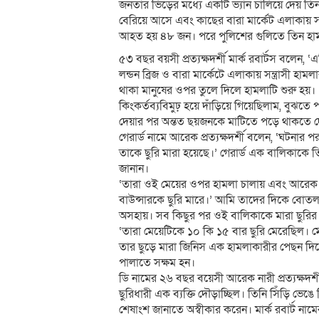
জনতার ভিড়ের মধ্যে একটি ভ্যান চালিয়ে দেয় তি
বেরিয়ে আসে এবং কাছের বারা মার্কেট এলাকায়
আহত হয় ৪৮ জন। পরে পুলিশের গুলিতে তিন হা
৫৩ বছর বয়সী প্রত্যক্ষদর্শী মার্ক রবার্টস বলে
লন্ডন ব্রিজ ও বারা মার্কেটে এলাকায় সন্ত্রাসী হাম
থাকা মানুষের ওপর তুলে দিলে হামলাটি শুরু হয়। 
কিংকর্তব্যবিমুঢ় হয়ে দাঁড়িয়ে গিয়েছিলাম, বুঝতে
দেয়ার পর অন্তত ছয়জনকে মাটিতে পড়ে থাকতে দে
গেরার্ড নামে আরেক প্রত্যক্ষদর্শী বলেন, ‘ঘটনা
তাকে ছুরি মারা হয়েছে।’ গেরার্ড এক বালিকাকে
জানান।
‘তারা ওই মেয়ের ওপর হামলা চালায় এবং আরেক ব্
বাউন্সারকে ছুরি মারে।’ আমি তাদের দিকে বোতল, 
অসহায়। সব কিছুর পর ওই বালিকাকে মারা ছুরির দ
‘তারা মেয়েটিকে ১০ কি ১৫ বার ছুরি মেরেছিল। মে
তার ছুড়ে মারা জিনিস এক হামলাকারীর পেছন দিক
পালাতে সক্ষম হন।
ডি নামের ২৬ বছর বয়েসী আরেক নারী প্রত্যক্ষদর্শ
ছুরিধারী এক ব্যক্তি দৌড়াচ্ছিল। তিনি সিঁড়ি ভেঙ
শেষাংশ জানাতে অস্বীকার করেন। মার্ক রবার্ট না