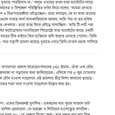
ে বুঝতে পারছিলাম না।’ কলুম ওডয়ের তখন বারা মার্কেটের কাছে
 ভয়াবহ ও বিশৃঙ্খল পরিস্থিতির বর্ণনা দিয়ে বলেন, ‘আমরা দেখতে
ন ও নিরাপত্তারক্ষীরা দৌড়াচ্ছেন। তারা বলছেন, কে বা কারা তাদের
 থেকে সারাহ কার্ন আলজাজিরাকে জানান, আমি পাঁচ বা ছয় রাউন্ড
েখলাম। তারা রাস্তা দিয়ে দৌড়ে পালাচ্ছিল। আমি টি-শার্ট পরা
 ফটোগ্রাফার গ্যাবরিয়েল শিয়োট্টো বারা মার্কেটের কাছে একটি
 বারের ঠিক বাইরে তিন ব্যক্তিকে গুলি করতে দেখতে পেলেন। তিনি
পরে সন্ত্রাসী হামলা হয়েছে বুঝতে পেরে তিনি সেখান থেকে পালিয়ে
ড়াতে অপারগতা প্রকাশ করেছেন লন্ডনের ১৩০ ইমাম। তাঁরা এক যৌথ
ের জানাজা না পড়ানোর কথা জানিয়েছেন। এদিকে গত ৫ জুন সোমবার
 এক যৌথ সংবাদ সম্মেলনে এই হামলার তীব্র নিন্দা জানানো হয়েছে।
ের শত্রু বলে সংবাদ সম্মেলনে উল্লেখ করা হয়।
লিশ। এদের তিনজনই মুসলিম। একজনের নাম খুরাম শাজাদ ভাট
র নাম রাশিদ রেদোয়ান। সে মরক্কো ও লিবিয়ান বংশোদ্ভূত নাগরিক।
। তার বয়স ৩০। সে পেশায় ছিলো শেফ। তার প্রকৃত নাম নাম ছিল