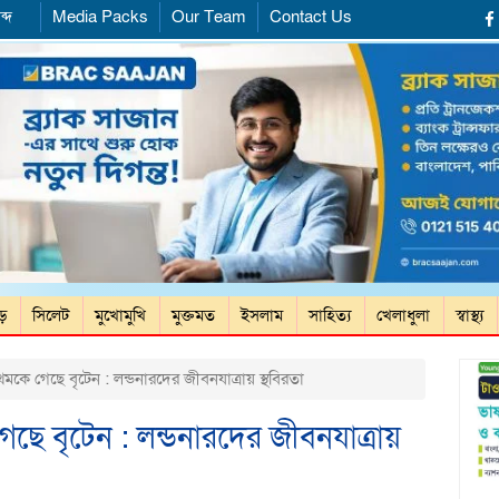
ব্দ
Media Packs
Our Team
Contact Us
ড়ে
সিলেট
মুখোমুখি
মুক্তমত
ইসলাম
সাহিত্য
খেলাধুলা
স্বাস্থ্য
কে গেছে বৃটেন : লন্ডনারদের জীবনযাত্রায় স্থবিরতা
ছে বৃটেন : লন্ডনারদের জীবনযাত্রায়