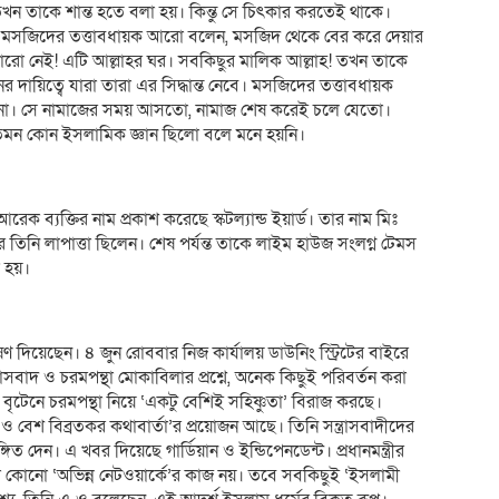
তখন তাকে শান্ত হতে বলা হয়। কিন্তু সে চিৎকার করতেই থাকে।
মসজিদের তত্তাবধায়ক আরো বলেন, মসজিদ থেকে বের করে দেয়ার
রো নেই! এটি আল্লাহর ঘর। সবকিছুর মালিক আল্লাহ! তখন তাকে
 দায়িত্বে যারা তারা এর সিদ্ধান্ত নেবে। মসজিদের তত্তাবধায়ক
ো না। সে নামাজের সময় আসতো, নামাজ শেষ করেই চলে যেতো।
েমন কোন ইসলামিক জ্ঞান ছিলো বলে মনে হয়নি।
 আরেক ব্যক্তির নাম প্রকাশ করেছে স্কটল্যান্ড ইয়ার্ড। তার নাম মিঃ
র তিনি লাপাত্তা ছিলেন। শেষ পর্যন্ত তাকে লাইম হাউজ সংলগ্ন টেমস
া হয়।
 ভাষণ দিয়েছেন। ৪ জুন রোববার নিজ কার্যালয় ডাউনিং স্ট্রিটের বাইরে
রাসবাদ ও চরমপন্থা মোকাবিলার প্রশ্নে, অনেক কিছুই পরিবর্তন করা
রে বৃটেনে চরমপন্থা নিয়ে ‘একটু বেশিই সহিষ্ণুতা’ বিরাজ করছে।
ও বেশ বিব্রতকর কথাবার্তা’র প্রয়োজন আছে। তিনি সন্ত্রাসবাদীদের
ত দেন। এ খবর দিয়েছে গার্ডিয়ান ও ইন্ডিপেনডেন্ট। প্রধানমন্ত্রীর
হয়তো কোনো ‘অভিন্ন নেটওয়ার্কে’র কাজ নয়। তবে সবকিছুই ‘ইসলামী