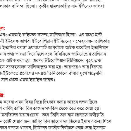
 এলাকার বাসিন্দা ছিলো। তৃতীয় হামলাকারীর নাম ইউসেফ জাগবা
িল:
লিশ এবং এমআই ফাইভের সন্দেহ তালিকায় ছিলো। এর মধ্যে ইস্ট
বয়সী ইউসেফ জাগবা ইউরোপিয়ান ইউনিয়নের সন্দেহভাজন তালিকায়
থে ইতালির বলঙ্গা এয়ারপোর্টে জাগবাকে আটক করেছিল ইতালিয়ান
ান তথ্য পাওয়া গিয়েছিলে বলে বিবিসিকে জানিয়েছে ইতালিয়ান
 তাকে আটক করা হয়। এরপর ইউরোপিয়ান ইউনিয়নের বৃহৎ তথ্য
ইড সন্দেহভাজন তালিকাভুক্ত করা হয়। তারপরেও তার বিরুদ্ধে
কি ইউকেতে প্রবেশের সময়ও তিনি কোনো বাধার মুখে পড়েননি।
০১৫ সাল থেকে এমআইফাইভ জানত।
রী:
্থন করেনা এমন বিষয় নিয়ে চিৎকার করার কারনে লন্ডন ব্রিজে
ার্কিং জাবির বিন জায়েদ মসজিদ থেকে বের করে দেয়া হয়।
 মসজিদের তত্তাবধায়ক। তবে তিনি তার নাম জানাতে অস্বীকৃতি
নে ভোট দেয়ার জন্য জাবির বিন জায়েদ মসজিদের ইমাম বক্তব্য দিলে
 করে বলতে থাকেন, ব্রিটেনের জাতীয় নির্বাচনে ভোট দেয়া ইসলাম