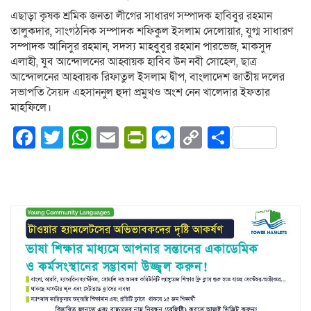
এছাড়া কৃষক শ্রমিক জনতা লীগের সাধারণ সম্পাদক হাবিবুর রহমান
তালুকদার, সাংগঠনিক সম্পাদক শফিকুল ইসলাম দেলোয়ার, যুগ্ম সাধারণ
সম্পাদক আনিসুর রহমান, সদস্য মাহবুুবুর রহমান পারভেজ, মাকসুদ
এলাহী, যুব আন্দোলনের আহ্বায়ক হাবিব উন নবী সোহেল, ছাত্র
আন্দোলনের আহ্বায়ক রিফাতুল ইসলাম দ্বীপ, বাংলাদেশ জাতীয় দলের
সভাপতি সৈয়দ এহসাননুল হুদা প্রমুখও অংশ নেন খালেদার ইফতার
মাহফিলে।
Facebook
Twitter
WhatsApp
Email
PrintFriendly
Messenger
Copy
Share
Link