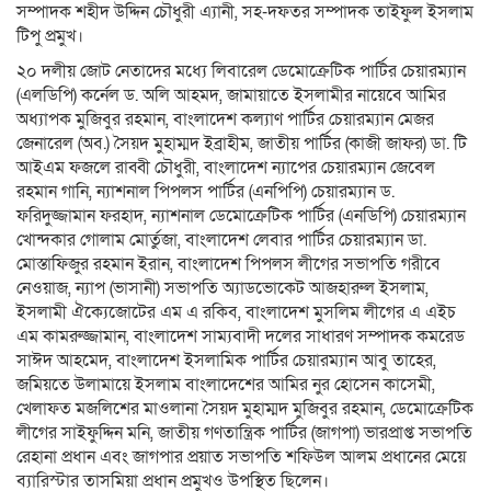
সম্পাদক শহীদ উদ্দিন চৌধুরী এ্যানী, সহ-দফতর সম্পাদক তাইফুল ইসলাম
টিপু প্রমুখ।
২০ দলীয় জোট নেতাদের মধ্যে লিবারেল ডেমোক্রেটিক পার্টির চেয়ারম্যান
(এলডিপি) কর্নেল ড. অলি আহমদ, জামায়াতে ইসলামীর নায়েবে আমির
অধ্যাপক মুজিবুর রহমান, বাংলাদেশ কল্যাণ পার্টির চেয়ারম্যান মেজর
জেনারেল (অব.) সৈয়দ মুহাম্মদ ইব্রাহীম, জাতীয় পার্টির (কাজী জাফর) ডা. টি
আইএম ফজলে রাব্বী চৌধুরী, বাংলাদেশ ন্যাপের চেয়ারম্যান জেবেল
রহমান গানি, ন্যাশনাল পিপলস পার্টির (এনপিপি) চেয়ারম্যান ড.
ফরিদুজ্জামান ফরহাদ, ন্যাশনাল ডেমোক্রেটিক পার্টির (এনডিপি) চেয়ারম্যান
খোন্দকার গোলাম মোর্তুজা, বাংলাদেশ লেবার পার্টির চেয়ারম্যান ডা.
মোস্তাফিজুর রহমান ইরান, বাংলাদেশ পিপলস লীগের সভাপতি গরীবে
নেওয়াজ, ন্যাপ (ভাসানী) সভাপতি অ্যাডভোকেট আজহারুল ইসলাম,
ইসলামী ঐক্যেজোটের এম এ রকিব, বাংলাদেশ মুসলিম লীগের এ এইচ
এম কামরুজ্জামান, বাংলাদেশ সাম্যবাদী দলের সাধারণ সম্পাদক কমরেড
সাঈদ আহমেদ, বাংলাদেশ ইসলামিক পার্টির চেয়ারম্যান আবু তাহের,
জমিয়তে উলামায়ে ইসলাম বাংলাদেশের আমির নুর হোসেন কাসেমী,
খেলাফত মজলিশের মাওলানা সৈয়দ মুহাম্মদ মুজিবুর রহমান, ডেমোক্রেটিক
লীগের সাইফুদ্দিন মনি, জাতীয় গণতান্ত্রিক পার্টির (জাগপা) ভারপ্রাপ্ত সভাপতি
রেহানা প্রধান এবং জাগপার প্রয়াত সভাপতি শফিউল আলম প্রধানের মেয়ে
ব্যারিস্টার তাসমিয়া প্রধান প্রমুখও উপস্থিত ছিলেন।