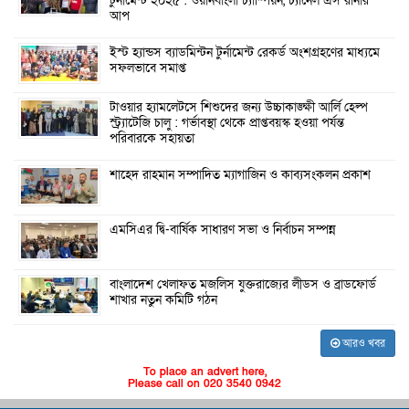
টুর্নামেন্ট ২০২৫ : ওয়ানবাংলা চ্যাম্পিয়ন, চ্যানেল এস রানার
আপ
ইস্ট হ্যান্ডস ব্যাডমিন্টন টুর্নামেন্ট রেকর্ড অংশগ্রহণের মাধ্যমে
সফলভাবে সমাপ্ত
টাওয়ার হ্যামলেটসে শিশুদের জন্য উচ্চাকাঙ্ক্ষী আর্লি হেল্প
স্ট্র্যাটেজি চালু : গর্ভাবস্থা থেকে প্রাপ্তবয়স্ক হওয়া পর্যন্ত
পরিবারকে সহায়তা
শাহেদ রাহমান সম্পাদিত ম্যাগাজিন ও কাব্যসংকলন প্রকাশ
এমসিএর দ্বি-বার্ষিক সাধারণ সভা ও নির্বাচন সম্পন্ন
বাংলাদেশ খেলাফত মজলিস যুক্তরাজ্যের লীডস ও ব্রাডফোর্ড
শাখার নতুন কমিটি গঠন
আরও খবর
To place an advert here,
Please call on 020 3540 0942