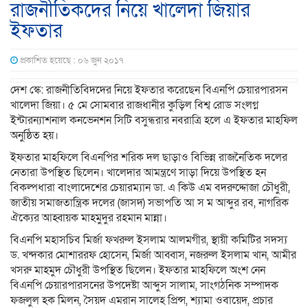
রাজনীতিকদের নিয়ে খালেদা জিয়ার
ইফতার
প্রকাশিত হয়েছে : ০৬ জুন ২০১৭
দেশ স্কে: রাজনীতিবিদদের নিয়ে ইফতার করেছেন বিএনপি চেয়ারপারসন
খালেদা জিয়া। ৫ মে সোমবার রাজধানীর কুড়িল বিশ্ব রোড সংলগ্ন
ইন্টারন্যাশনাল কনভেনশন সিটি বসুন্ধরার নবরাত্রি হলে এ ইফতার মাহফিল
অনুষ্ঠিত হয়।
ইফতার মাহফিলে বিএনপির শরিক দল ছাড়াও বিভিন্ন রাজনৈতিক দলের
নেতারা উপস্থিত ছিলেন। খালেদার আমন্ত্রণে সাড়া দিয়ে উপস্থিত হন
বিকল্পধারা বাংলাদেশের চেয়ারম্যান ডা. এ কিউ এম বদরুদ্দোজা চৌধুরী,
জাতীয় সমাজতান্ত্রিক দলের (জাসদ) সভাপতি আ স ম আব্দুর রব, নাগরিক
ঐক্যের আহ্বায়ক মাহমুদুর রহমান মান্না।
বিএনপি মহাসচিব মির্জা ফখরুল ইসলাম আলমগীর, স্থায়ী কমিটির সদস্য
ড. খন্দকার মোশাররফ হোসেন, মির্জা আব্বাস, নজরুল ইসলাম খান, আমীর
খসরু মাহমুদ চৌধুরী উপস্থিত ছিলেন। ইফতার মাহফিলে অংশ নেন
বিএনপি চেয়ারপারসনের উপদেষ্টা আব্দুস সালাম, সাংগঠনিক সম্পাদক
ফজলুল হক মিলন, সৈয়দ এমরান সালেহ প্রিন্স, শ্যামা ওবায়েদ, প্রচার