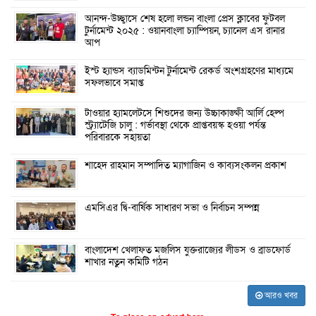
আনন্দ-উচ্ছ্বাসে শেষ হলো লন্ডন বাংলা প্রেস ক্লাবের ফুটবল
টুর্নামেন্ট ২০২৫ : ওয়ানবাংলা চ্যাম্পিয়ন, চ্যানেল এস রানার
আপ
ইস্ট হ্যান্ডস ব্যাডমিন্টন টুর্নামেন্ট রেকর্ড অংশগ্রহণের মাধ্যমে
সফলভাবে সমাপ্ত
টাওয়ার হ্যামলেটসে শিশুদের জন্য উচ্চাকাঙ্ক্ষী আর্লি হেল্প
স্ট্র্যাটেজি চালু : গর্ভাবস্থা থেকে প্রাপ্তবয়স্ক হওয়া পর্যন্ত
পরিবারকে সহায়তা
শাহেদ রাহমান সম্পাদিত ম্যাগাজিন ও কাব্যসংকলন প্রকাশ
এমসিএর দ্বি-বার্ষিক সাধারণ সভা ও নির্বাচন সম্পন্ন
বাংলাদেশ খেলাফত মজলিস যুক্তরাজ্যের লীডস ও ব্রাডফোর্ড
শাখার নতুন কমিটি গঠন
আরও খবর