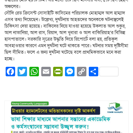
উদ্ধারের মোট ২৮টি টিম। এর মধ্যে ৬টি ছিল মদিনার এবং ৫টি ছিল হেইল
অঞ্চলের।
সৌদি রেড ক্রিসেন্ট সোসাইটি কাসিমের পরিচালক মোহাম্মদ আল হাম্মাদ
এসব তথ্য দিয়েছেন। উল্লেখ্য, দুর্ঘটনায় আহতদের অনেককে ঘটনাস্থলেই
চিকিৎসা দেয়া হয়েছে। বাকিদের নিয়ে যাওয়া হয়েছে উকলাত আল শুকুর,
আল নাভানিয়া, আল রাস, রিয়াদ, আল খুবারা ও আল বাকিরিয়াহ’র বিভিন্ন
হাসপাতালে। সরকারি সূত্রের উদ্ধৃতি দিয়ে রিপোর্টে বলা হয়, প্রতিকূল
আবহাওয়ার কারণে এমন দুর্ঘটনা ঘটে থাকতে পারে। ঘটনার সময় দৃষ্টিসীমা
ছিল সীমিত। ফলে এ জন্য দুর্ঘটনা ঘটেছে বলে প্রাথমিকভাবে মনে করা
হচ্ছে।
Facebook
Twitter
WhatsApp
Email
PrintFriendly
Messenger
Copy
Share
Link