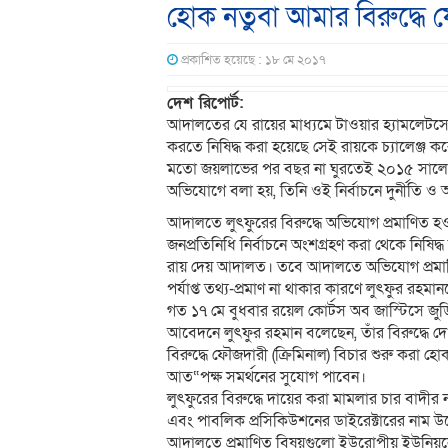
হোক নতুবা আমার বিরুদ্ধে 
প্রকাশিত হয়েছে : ১৮ মে ২০১৭
দেশ রিপোর্ট:
আদালতের যে রায়ের মাধ্যমে টাওয়ার হ্যামলেটসের সা
করতে নিষিদ্ধ করা হয়েছে সেই রায়কে চ্যালেঞ্জ ক
মতো জয়লাভের পর বছর না ঘুরতেই ২০১৫ সালে এক 
অভিযোগে বলা হয়, তিনি ওই নির্বাচনে দুর্নীতি
আদালতে লুৎফুরের বিরুদ্ধে অভিযোগ প্রমাণিত হ
জনপ্রতিনিধি নির্বাচনে অংশগ্রহণ করা থেকে নিষি
রায় দেয় আদালত। তবে আদালতে অভিযোগ প্রমাণিত
পর্যাপ্ত তথ্য-প্রমাণ না থাকার কারণে লুৎফুর রহম
গত ১৭ মে বুধবার রয়েল কোর্টস অব জাস্টিসে জুড
আবেদনে লুৎফুর রহমান বলেছেন, তাঁর বিরুদ্ধে দে
বিরুদ্ধে ফৌজদারী (ক্রিমিনাল) বিচার শুরু করা হো
আত“পক্ষ সমর্থনের সুযোগ পাবেন।
লুৎফুরের বিরুদ্ধে দায়ের করা মামলার চার বাদীর
এবং পাবলিক প্রসিকিউশনের ডাইরেক্টারের নাম উল
আদালতে প্রমাণিত বিষয়গুলো ইউরোপীয় ইউনিয়ন