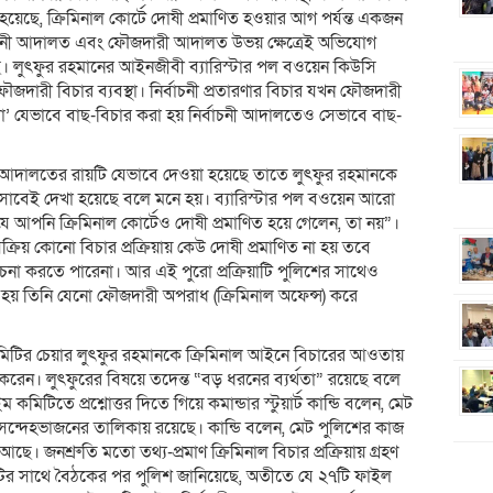
য়েছে, ক্রিমিনাল কোর্টে দোষী প্রমাণিত হওয়ার আগ পর্যন্ত একজন
ির্বাচনী আদালত এবং ফৌজদারী আদালত উভয় ক্ষেত্রেই অভিযোগ
ে। লুৎফুর রহমানের আইনজীবী ব্যারিস্টার পল বওয়েন কিউসি
রী বিচার ব্যবস্থা। নির্বাচনী প্রতারণার বিচার যখন ফৌজদারী
 যেভাবে বাছ-বিচার করা হয় নির্বাচনী আদালতেও সেভাবে বাছ-
আদালতের রায়টি যেভাবে দেওয়া হয়েছে তাতে লুৎফুর রহমানকে
িসাবেই দেখা হয়েছে বলে মনে হয়। ব্যারিস্টার পল বওয়েন আরো
ে আপনি ক্রিমিনাল কোর্টেও দোষী প্রমাণিত হয়ে গেলেন, তা নয়”।
্রিয় কোনো বিচার প্রক্রিয়ায় কেউ দোষী প্রমাণিত না হয় তবে
বেচনা করতে পারেনা। আর এই পুরো প্রক্রিয়াটি পুলিশের সাথেও
মনে হয় তিনি যেনো ফৌজদারী অপরাধ (ক্রিমিনাল অফেন্স) করে
ম কমিটির চেয়ার লুৎফুর রহমানকে ক্রিমিনাল আইনে বিচারের আওতায়
না করেন। লুৎফুরের বিষয়ে তদেন্ত “বড় ধরনের ব্যর্থতা” রয়েছে বলে
 কমিটিতে প্রশ্নোত্তর দিতে গিয়ে কমান্ডার স্টুয়ার্ট কান্ডি বলেন, মেট
নাম সন্দেহভাজনের তালিকায় রয়েছে। কান্ডি বলেন, মেট পুলিশের কাজ
ছে। জনশ্রুতি মতো তথ্য-প্রমাণ ক্রিমিনাল বিচার প্রক্রিয়ায় গ্রহণ
মিটির সাথে বৈঠকের পর পুলিশ জানিয়েছে, অতীতে যে ২৭টি ফাইল