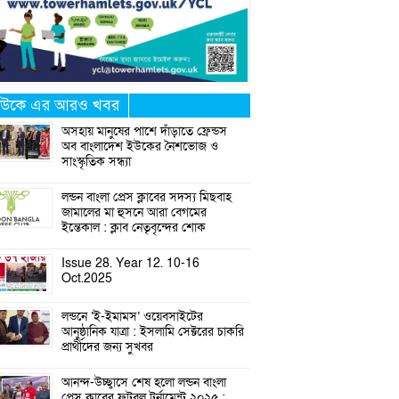
উকে এর আরও খবর
অসহায় মানুষের পাশে দাঁড়াতে ফ্রেন্ডস
অব বাংলাদেশ ইউকের নৈশভোজ ও
সাংস্কৃতিক সন্ধ্যা
লন্ডন বাংলা প্রেস ক্লাবের সদস্য মিছবাহ
জামালের মা হুসনে আরা বেগমের
ইন্তেকাল : ক্লাব নেতৃবৃন্দের শোক
Issue 28. Year 12. 10-16
Oct.2025
লন্ডনে ‘ই-ইমামস’ ওয়েবসাইটের
আনুষ্ঠানিক যাত্রা : ইসলামি সেক্টরের চাকরি
প্রার্থীদের জন্য সুখবর
আনন্দ-উচ্ছ্বাসে শেষ হলো লন্ডন বাংলা
প্রেস ক্লাবের ফুটবল টুর্নামেন্ট ২০২৫ :