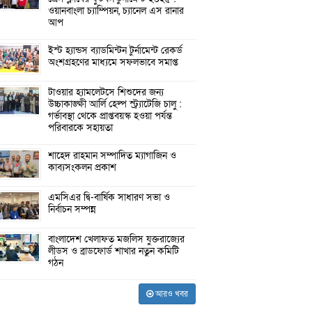
ওয়ানবাংলা চ্যাম্পিয়ন, চ্যানেল এস রানার
আপ
ইস্ট হ্যান্ডস ব্যাডমিন্টন টুর্নামেন্ট রেকর্ড
অংশগ্রহণের মাধ্যমে সফলভাবে সমাপ্ত
টাওয়ার হ্যামলেটসে শিশুদের জন্য
উচ্চাকাঙ্ক্ষী আর্লি হেল্প স্ট্র্যাটেজি চালু :
গর্ভাবস্থা থেকে প্রাপ্তবয়স্ক হওয়া পর্যন্ত
পরিবারকে সহায়তা
শাহেদ রাহমান সম্পাদিত ম্যাগাজিন ও
কাব্যসংকলন প্রকাশ
এমসিএর দ্বি-বার্ষিক সাধারণ সভা ও
নির্বাচন সম্পন্ন
বাংলাদেশ খেলাফত মজলিস যুক্তরাজ্যের
লীডস ও ব্রাডফোর্ড শাখার নতুন কমিটি
গঠন
আরও খবর