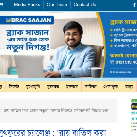
্দ
Media Packs
Our Team
Contact Us
ড়ে
সিলেট
মুখোমুখি
মুক্তমত
ইসলাম
সাহিত্য
খেলাধুলা
স্বাস্থ্য
জ : ‘রায় বাতিল করা হোক নতুবা আমার বিরুদ্ধে ফৌজদারী বিচার শুরু
ৎফুরের চ্যালেঞ্জ : ‘রায় বাতিল করা