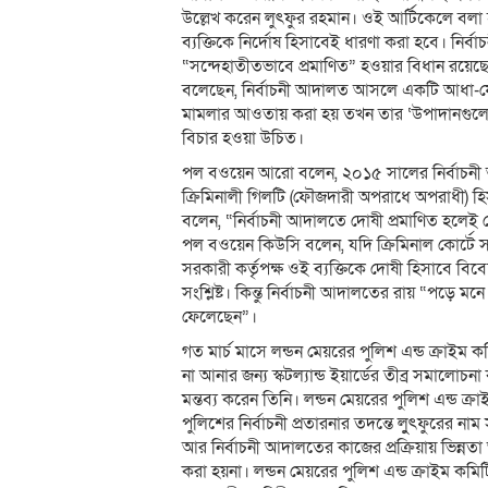
উল্লেখ করেন লুৎফুর রহমান। ওই আর্টিকেলে বলা হ
ব্যক্তিকে নির্দোষ হিসাবেই ধারণা করা হবে। ন
“সন্দেহাতীতভাবে প্রমাণিত” হওয়ার বিধান রয়েছ
বলেছেন, নির্বাচনী আদালত আসলে একটি আধা-ফৌজদা
মামলার আওতায় করা হয় তখন তার ‘উপাদানগুলো’
বিচার হওয়া উচিত।
পল বওয়েন আরো বলেন, ২০১৫ সালের নির্বাচনী 
ক্রিমিনালী গিলটি (ফৌজদারী অপরাধে অপরাধী) হ
বলেন, “নির্বাচনী আদালতে দোষী প্রমাণিত হলেই য
পল বওয়েন কিউসি বলেন, যদি ক্রিমিনাল কোর্টে সক
সরকারী কর্তৃপক্ষ ওই ব্যক্তিকে দোষী হিসাবে বি
সংশ্লিষ্ট। কিন্তু নির্বাচনী আদালতের রায় “পড়ে 
ফেলেছেন”।
গত মার্চ মাসে লন্ডন মেয়রের পুলিশ এন্ড ক্রাই
না আনার জন্য স্কটল্যান্ড ইয়ার্ডের তীব্র সমালোচ
মন্তব্য করেন তিনি। লন্ডন মেয়রের পুলিশ এন্ড ক্রাইম
পুলিশের নির্বাচনী প্রতারনার তদন্তে লুুৎফুরের 
আর নির্বাচনী আদালতের কাজের প্রক্রিয়ায় ভিন্নতা আ
করা হয়না। লন্ডন মেয়রের পুলিশ এন্ড ক্রাইম ক