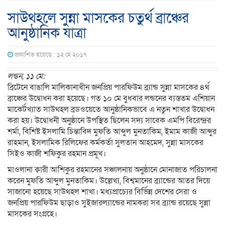
সাউথহলে সুন্না মাসকের চতুর্থ ব্রাঞ্চের
আনুষ্ঠানিক যাত্রা
প্রকাশিত হয়েছে : ১২ মে ২০১৭
লন্ডন, ১১ মে:
ব্রিটেনে বাঙালি মালিকানাধীন জনপ্রিয় পারফিউম ব্র্যান্ড সুন্না মাসকের ৪র্থ
ব্রাঞ্চের উদ্বোধন করা হয়েছে। গত ১০ মে বুধবার লন্ডনের ব্যস্ততম এশিয়ান
মাকের্টখ্যাত সাউথহল ব্রডওয়েতে আনুষ্ঠানিকভাবে এ নতুন শাখার উদ্বোধন
করা হয়। উদ্বোধনী অনুষ্ঠানে উপস্থিত ছিলেন সদ্য সাবেক এমপি বিরেন্দ্রর
শর্মা, বিশিষ্ট ইসলামি চিন্তাবিদ মুফতি আব্দুল মুনতাকিম, ইমাম কাজী আব্দুর
রাহমান, ইসলামিক রিলিফের কর্মকর্তা সুলতান আহমেদ, সুন্না মাসকের
সিইও কাজী শফিকুর রহমান প্রমূখ।
মাওলানা ক্বারী আশিকুর রহমানের সঞ্চালনায় অনুষ্ঠানে মোনাজাত পরিচালনা
করেন মুফতি আব্দুল মুনতাকিম। উল্লেখ্য, বিশ্বমানের ব্র্যান্ডের আতর দিয়ে
সাজানো হয়েছে সাউথহল শাখা। মধ্যপ্রাচ্যের বির্ভিন্ন দেশের সেরা ও
জনপ্রিয় পারফিউম ছাড়াও সুইজারল্যান্ডের নামকরা সব ব্র্যান্ড রয়েছে সুন্না
মাসকের সংগ্রহে।