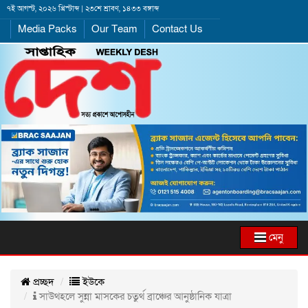
৭ই আগস্ট, ২০২৬ খ্রিস্টাব্দ | ২৩শে শ্রাবণ, ১৪৩৩ বঙ্গাব্দ
Media Packs
Our Team
Contact Us
মেনু
প্রচ্ছদ
ইউকে
সাউথহলে সুন্না মাসকের চতুর্থ ব্রাঞ্চের আনুষ্ঠানিক যাত্রা