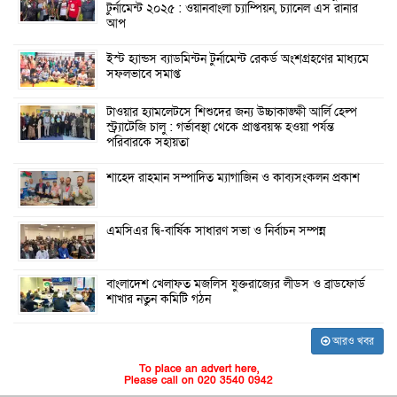
টুর্নামেন্ট ২০২৫ : ওয়ানবাংলা চ্যাম্পিয়ন, চ্যানেল এস রানার
আপ
ইস্ট হ্যান্ডস ব্যাডমিন্টন টুর্নামেন্ট রেকর্ড অংশগ্রহণের মাধ্যমে
সফলভাবে সমাপ্ত
টাওয়ার হ্যামলেটসে শিশুদের জন্য উচ্চাকাঙ্ক্ষী আর্লি হেল্প
স্ট্র্যাটেজি চালু : গর্ভাবস্থা থেকে প্রাপ্তবয়স্ক হওয়া পর্যন্ত
পরিবারকে সহায়তা
শাহেদ রাহমান সম্পাদিত ম্যাগাজিন ও কাব্যসংকলন প্রকাশ
এমসিএর দ্বি-বার্ষিক সাধারণ সভা ও নির্বাচন সম্পন্ন
বাংলাদেশ খেলাফত মজলিস যুক্তরাজ্যের লীডস ও ব্রাডফোর্ড
শাখার নতুন কমিটি গঠন
আরও খবর
To place an advert here,
Please call on 020 3540 0942