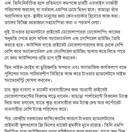
এক. তিনি নির্বাচিত হলে প্রতিমাসে কমপক্ষে চারটি এডভাইস সার্জারী
পরিচালনা করবেন, যা বর্তমান এমপির চেয়ে দ্বিগুণ হবে। তাছাড়া তাঁর
অগ্রাধিকার হবে- স্থানীয় মানুষের জন্য কেসওয়ার্কার হিসেবে কাজ করা।
তাদের বিভিন্ন প্রয়োজনে সহযোগিতা করা ও পরামর্শ দেয়া।
দুই. টাওয়ার হ্যামলেটসে প্রাইভেট ডেভোলাপাররা ডেভোলাপিং কাজের
অনুমতি পেতে হলে অধিক অ্যাফোর্ডেবল এন্ড সোশিয়েল হাউজিং তৈরি
করতে হবে। কাউন্সিল যাতে প্রাইভেট ডেভোলাপারদের কাছ থেকে বেশি
বেশি করে অ্যাফোর্ডেবল এন্ড স্যোশিয়েল হাউজিং আদায় করে নিতে পারে
সে জন্য কাউন্সিলের প্রতি চাপ সৃষ্টি করবেন।
তিন. নাইফ-ক্রাইম বা ছুরিজনতি অপরাধ এবং অসামাজিক কার্যকলাপ বন্ধে
পুলিশের সাথে পার্টনারশীপ ভিত্তিতে কাজ করে টাওয়ার হ্যামলেটসে নাইফ
অ্যামেনেস্ট্রি ঘোষণা করবেন।
চার. ক্ষুদ্র ব্যবসা ও মার্কেট ব্যবসায়ীদের জন্য আগ্রাসী প্রাইভেট
ডেভোলাপমেন্টের বিরুদ্ধে লড়ে যাবেন। তাছাড়া পার্লামেন্টে বিজনেস ট্যাক্স
নিয়ে কথা বলবেন, যাতে ক্ষুদ্র ব্যবসায়ীরা কম ট্যাক্স দেয় আর কর্পোরেট
ব্যবসায়ীরা বেশি ট্যাক্স পরিশোধ করে।
পাঁচ. কেন্দ্রীয় সরকারের ফান্ডিংকাটের কারণে টাওয়ার হ্যামলেটসের
প্রাইমারী স্কুলগুলোর ফ্রি মিলের বাজেট হুমকীর মুখে রয়েছে। তিনি এমপি
নির্বাচিত হলে কাউন্সিলের সাথে ঘনিষ্টভাবে কাজ করবেন। যাতে স্কুল-মিল