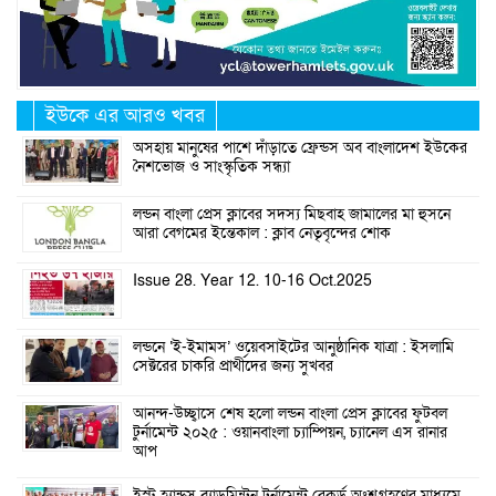
ইউকে এর আরও খবর
অসহায় মানুষের পাশে দাঁড়াতে ফ্রেন্ডস অব বাংলাদেশ ইউকের
নৈশভোজ ও সাংস্কৃতিক সন্ধ্যা
লন্ডন বাংলা প্রেস ক্লাবের সদস্য মিছবাহ জামালের মা হুসনে
আরা বেগমের ইন্তেকাল : ক্লাব নেতৃবৃন্দের শোক
Issue 28. Year 12. 10-16 Oct.2025
লন্ডনে ‘ই-ইমামস’ ওয়েবসাইটের আনুষ্ঠানিক যাত্রা : ইসলামি
সেক্টরের চাকরি প্রার্থীদের জন্য সুখবর
আনন্দ-উচ্ছ্বাসে শেষ হলো লন্ডন বাংলা প্রেস ক্লাবের ফুটবল
টুর্নামেন্ট ২০২৫ : ওয়ানবাংলা চ্যাম্পিয়ন, চ্যানেল এস রানার
আপ
ইস্ট হ্যান্ডস ব্যাডমিন্টন টুর্নামেন্ট রেকর্ড অংশগ্রহণের মাধ্যমে