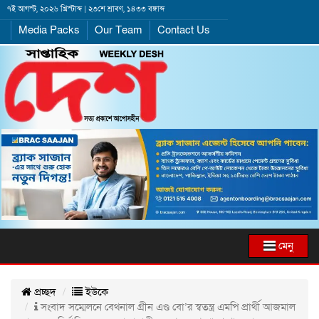
৭ই আগস্ট, ২০২৬ খ্রিস্টাব্দ | ২৩শে শ্রাবণ, ১৪৩৩ বঙ্গাব্দ
Media Packs
Our Team
Contact Us
মেনু
প্রচ্ছদ
ইউকে
সংবাদ সম্মেলনে বেথনাল গ্রীন এণ্ড বো’র স্বতন্ত্র এমপি প্রার্থী আজমাল