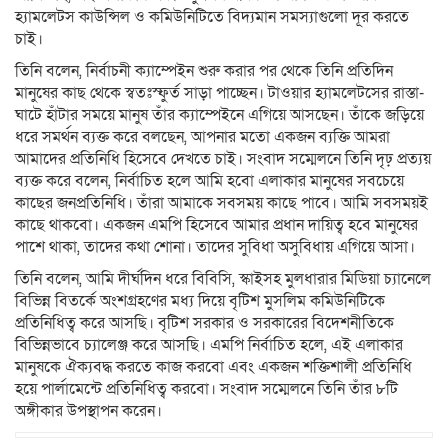
হ্যামলেটস কাউন্সিল ও কমিউনিটিতে বিদ্যমান সমস্যাগুলো দূর করতে
চাই।
তিনি বলেন, নির্বাচনী ক্যাম্পেইন শুরু করার পর থেকে তিনি প্রতিদিন
মানুষের কাছ থেকে স্বতঃস্ফুর্ত সাড়া পাচ্ছেন। টাওয়ার হ্যামলেটসের রাস্তা-
ঘাটে হাঁটার সময়ে মানুষ তাঁর ক্যাম্পেইনে এগিয়ে আসছেন। তাঁকে জড়িয়ে
ধরে সমর্থন ব্যক্ত করে বলছেন, আপনার মতো একজন ব্যক্তি আমরা
আমাদের প্রতিনিধি হিসেবে দেখতে চাই। সংবাদ সম্মেলনে তিনি দৃঢ় প্রত্যয়
ব্যক্ত করে বলেন, নির্বাচিত হলে আমি হবো এলাকার মানুষের সবচেয়ে
কাছের জনপ্রতিনিধি। তাঁরা আমাকে সবসময় কাছে পাবে। আমি সবসময়ই
কাছে থাকবো। একজন এমপি হিসেবে আমার প্রধান দায়িত্ব হবে মানুষের
পাশে থাকা, তাদের কথা শোনা। তাদের সুবিধা অসুবিধায় এগিয়ে আসা।
তিনি বলেন, আমি দীর্ঘদিন ধরে বিবিসি, স্কাইসহ মুলধারার মিডিয়া চ্যানেলে
বিভিন্ন বিতর্কে অংশগ্রহণের মধ্য দিয়ে বৃটিশ মুসলিম কমিউনিটিকে
প্রতিনিধিত্ব করে আসছি। বৃটিশ সরকার ও সরকারের বিদেশনীতিকে
বিভিন্নভাবে চ্যালেঞ্জ করে আসছি। এমপি নির্বাচিত হলে, এই এলাকার
মানুষকে ঐক্যবদ্ধ করতে কাজ করবো এবং একজন শক্তিশালী প্রতিনিধি
হয়ে পার্লামেন্টে প্রতিনিধিত্ব করবো। সংবাদ সম্মেলনে তিনি তাঁর ৮টি
অঙ্গীকার উপস্থাপন করেন।