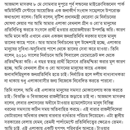
আজমাল মাসরুর ৮ মে সোমবার দুপুরে পূর্ব লন্ডনের মাইক্রোবিজনেস পার্ক
কমিউনিটি সেন্টারে আয়োজিত এক জনাকীর্ণ সংবাদ সম্মেলনে উপরোক্ত
কথাগুলো বলেন। তিনি বলেন, বৃটিশ প্রধানমন্ত্রী থেরেসা মে নির্বাচনের
ঘোষণা দেয়ার পর আমি আমার এলাকা বেথনাল গ্রীন ও বো’র মানুষের
প্রতিনিধিত্ব করতে সংসদে প্রার্থী হওয়ার প্রয়োজনীয়তা উপলব্ধি করি। কারণ
আমি মনে করি এখানে এমন একজন জনপ্রতিনিধি দরকার যাকে মানুষ
তাদের কাছে পাবে। আর আমার নির্বাচনের মূল উদ্দেশ্যই হচ্ছে, এলাকার
মানুষের সুবিধা-অসুবিধায় পাশে থেকে তাদের সেবা করে যাওয়া। তিনি
বলেন, ২০১০ সালের নির্বাচনে আমি লিবারেল ডেমোক্রেট দল থেকে
প্রতিদ্বন্দ্বিতা করি। এ বছর স্বতন্ত্র প্রার্থী হিসেবে প্রতিদ্বন্দ্বিতা করার মূল কারণ
হচ্ছে, আমি বেথনাল গ্রীন ও বো আসনের মানুষের কাছে একজন
জবাবদিহিমুলক জনপ্রতিনিধি হতে চাই। নির্বাচিত হলে দলীয় বাধ্যবাধকতা
না থাকায় শুধু এলাকাবাসীর জন্য নিজেকে নিবেদিত করতে পারবো।
তিনি বলেন, আমি এই এলাকার মানুষের সমস্যা মোকাবেলায় কাজ করতে
চাই। বিভক্তি ও বিভাজনের রাজনীতিতে জড়াতে চাই না। আজমাল মাসরুর
বলেন, লেবার প্রশাসনের অধীনে টাওয়ার হ্যামলেটসের মানুষ বিভিন্ন
ধরনের সমস্যায় কঠিন সময় অতিবাহিত করছে। এই বারার রাজনীবিদেরা
ভোটারদের অধিকার রক্ষায় বারবার ব্যর্থতার পরিচয় দিয়েছেন। এটা স্থানীয়
সরকারের বেলায় যেমন, তেমনী পার্লামেন্টে প্রতিনিধিত্বের ক্ষেত্রেও তেমন।
আমি চাই, এই এলাকায় একটি যুগপৎ পরিবর্তন আনতে। টাওয়ার