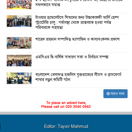
সফলভাবে সমাপ্ত
টাওয়ার হ্যামলেটসে শিশুদের জন্য উচ্চাকাঙ্ক্ষী আর্লি হেল্প
স্ট্র্যাটেজি চালু : গর্ভাবস্থা থেকে প্রাপ্তবয়স্ক হওয়া পর্যন্ত
পরিবারকে সহায়তা
শাহেদ রাহমান সম্পাদিত ম্যাগাজিন ও কাব্যসংকলন প্রকাশ
এমসিএর দ্বি-বার্ষিক সাধারণ সভা ও নির্বাচন সম্পন্ন
বাংলাদেশ খেলাফত মজলিস যুক্তরাজ্যের লীডস ও ব্রাডফোর্ড
শাখার নতুন কমিটি গঠন
আরও খবর
To place an advert here,
Please call on 020 3540 0942
Editor: Taysir Mahmud