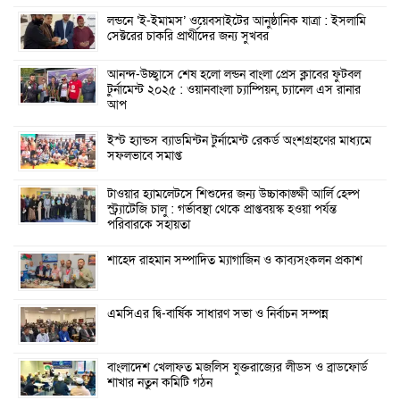
লন্ডনে ‘ই-ইমামস’ ওয়েবসাইটের আনুষ্ঠানিক যাত্রা : ইসলামি
সেক্টরের চাকরি প্রার্থীদের জন্য সুখবর
আনন্দ-উচ্ছ্বাসে শেষ হলো লন্ডন বাংলা প্রেস ক্লাবের ফুটবল
টুর্নামেন্ট ২০২৫ : ওয়ানবাংলা চ্যাম্পিয়ন, চ্যানেল এস রানার
আপ
ইস্ট হ্যান্ডস ব্যাডমিন্টন টুর্নামেন্ট রেকর্ড অংশগ্রহণের মাধ্যমে
সফলভাবে সমাপ্ত
টাওয়ার হ্যামলেটসে শিশুদের জন্য উচ্চাকাঙ্ক্ষী আর্লি হেল্প
স্ট্র্যাটেজি চালু : গর্ভাবস্থা থেকে প্রাপ্তবয়স্ক হওয়া পর্যন্ত
পরিবারকে সহায়তা
শাহেদ রাহমান সম্পাদিত ম্যাগাজিন ও কাব্যসংকলন প্রকাশ
এমসিএর দ্বি-বার্ষিক সাধারণ সভা ও নির্বাচন সম্পন্ন
বাংলাদেশ খেলাফত মজলিস যুক্তরাজ্যের লীডস ও ব্রাডফোর্ড
শাখার নতুন কমিটি গঠন