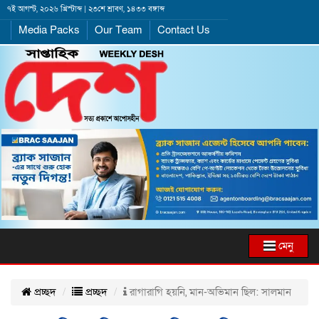
৭ই আগস্ট, ২০২৬ খ্রিস্টাব্দ | ২৩শে শ্রাবণ, ১৪৩৩ বঙ্গাব্দ
Media Packs
Our Team
Contact Us
মেনু
প্রচ্ছদ
প্রচ্ছদ
রাগারাগি হয়নি, মান-অভিমান ছিল: সালমান