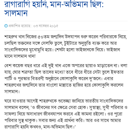
রাগারাগি হয়নি, মান-অভিমান ছিল:
সালমান
প্রকাশিত হয়েছে : ০৩ নভেম্বর ২০১৫
শাহরুখ খান নিজের ৫০তম জন্মদিন উদযাপন শুরু করেন পরিবারকে নিয়ে,
চলছিল ভক্তদের সঙ্গে সেলফি তুলে, টুইটারে অনুভূতি ব্যক্ত করে আর
সাংবাদিকদের মুখোমুখি হয়ে। শেষটা হলো ভাইজানকে নিয়ে। ভাইজান
মানে সালমান খান!
বেশ কয়েক বছর ধরে এই দুই খান একে অপরের ছায়াও মাড়াতেন না। বলা
যায়, ঘোর শত্রুতা ছিল তাদের মধ্যে! তবে ধীরে ধীরে সেটা ভুলে ইফতার
পার্টি ও পুরস্কার বিতরণী অনুষ্ঠানে কোলাকুলি করেন দু’জনে। এবার
শাহরুখের জন্মদিনে তার বাংলো মান্নাতে হাজির হয়ে কোলাকুলি করলেন
সালমান।
ঘরে যাওয়ার আগেই শাহরুখকে শুভেচ্ছা জানিয়ে ভারতীয় সাংবাদিকদের
সালমান বলেন, ‘ও জীবনের সব ক্ষেত্রে সেরা হোক। সুস্বাস্থ্য, সুখী পরিবার ও
সাফল্য নিয়ে অসাধারণ জীবনযাপন করবে এই কামনা রইলো। ওর পুরো
পরিবার সুস্থ থাকুক। সবার জন্য এই প্রার্থনা করি। আর ওর সাথে আমার
রাগারাগি হয়নি কখনও, মান-অভিমান ছিল।’