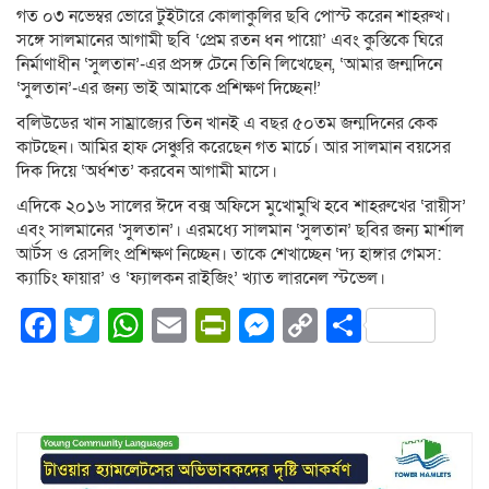
গত ০৩ নভেম্বর ভোরে টুইটারে কোলাকুলির ছবি পোস্ট করেন শাহরুখ।
সঙ্গে সালমানের আগামী ছবি ‘প্রেম রতন ধন পায়ো’ এবং কুস্তিকে ঘিরে
নির্মাণাধীন ‘সুলতান’-এর প্রসঙ্গ টেনে তিনি লিখেছেন, ‘আমার জন্মদিনে
‘সুলতান’-এর জন্য ভাই আমাকে প্রশিক্ষণ দিচ্ছেন!’
বলিউডের খান সাম্রাজ্যের তিন খানই এ বছর ৫০তম জন্মদিনের কেক
কাটছেন। আমির হাফ সেঞ্চুরি করেছেন গত মার্চে। আর সালমান বয়সের
দিক দিয়ে ‘অর্ধশত’ করবেন আগামী মাসে।
এদিকে ২০১৬ সালের ঈদে বক্স অফিসে মুখোমুখি হবে শাহরুখের ‘রায়ীস’
এবং সালমানের ‘সুলতান’। এরমধ্যে সালমান ‘সুলতান’ ছবির জন্য মার্শাল
আর্টস ও রেসলিং প্রশিক্ষণ নিচ্ছেন। তাকে শেখাচ্ছেন ‘দ্য হাঙ্গার গেমস:
ক্যাচিং ফায়ার’ ও ‘ফ্যালকন রাইজিং’ খ্যাত লারনেল স্টভেল।
Facebook
Twitter
WhatsApp
Email
PrintFriendly
Messenger
Copy
Share
Link