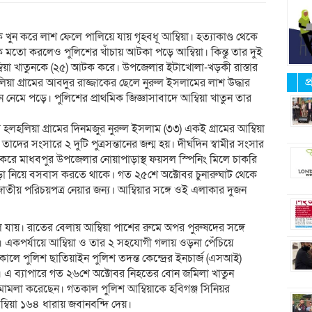
ুন করে লাশ ফেলে পালিয়ে যায় গৃহবধূ আম্বিয়া। হত্যাকাণ্ড থেকে
াক মতো করলেও পুলিশের খাঁচায় আটকা পড়ে আম্বিয়া। কিন্তু তার দুই
্বিয়া খাতুনকে (২৫) আটক করে। উপজেলার ইটাখোলা-খড়কী রাস্তার
প
য়া গ্রামের আবদুর রাজ্জাকের ছেলে নুরুল ইসলামের লাশ উদ্ধার
নেমে পড়ে। পুলিশের প্রাথমিক জিজ্ঞাসাবাদে আম্বিয়া খাতুন তার
লহলিয়া গ্রামের দিনমজুর নুরুল ইসলাম (৩৩) একই গ্রামের আম্বিয়া
 তাদের সংসারে ২ দুটি পুত্রসন্তানের জন্ম হয়। দীর্ঘদিন স্বামীর সংসার
া করে মাধবপুর উপজেলার নোয়াপাড়াস্থ ফয়সল স্পিনিং মিলে চাকরি
ভাড়া নিয়ে বসবাস করতে থাকে। গত ২৫শে অক্টোবর চুনারুঘাট থেকে
ার জাতীয় পরিচয়পত্র নেয়ার জন্য। আম্বিয়ার সঙ্গে ওই এলাকার দুজন
ে যায়। রাতের বেলায় আম্বিয়া পাশের রুমে অপর পুরুষদের সঙ্গে
ন। একপর্যায়ে আম্বিয়া ও তার ২ সহযোগী গলায় ওড়না পেঁচিয়ে
ালে পুলিশ ছাতিয়াইন পুলিশ তদন্ত কেন্দ্রের ইনচার্জ (এসআই)
। এ ব্যাপারে গত ২৬শে অক্টোবর নিহতের বোন জমিলা খাতুন
মামলা করেছেন। গতকাল পুলিশ আম্বিয়াকে হবিগঞ্জ সিনিয়র
্বিয়া ১৬৪ ধারায় জবানবন্দি দেয়।