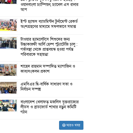
ওয়ানবাংলা চ্যাম্পিয়ন, চ্যানেল এস রানার
আপ
ইস্ট হ্যান্ডস ব্যাডমিন্টন টুর্নামেন্ট রেকর্ড
অংশগ্রহণের মাধ্যমে সফলভাবে সমাপ্ত
টাওয়ার হ্যামলেটসে শিশুদের জন্য
উচ্চাকাঙ্ক্ষী আর্লি হেল্প স্ট্র্যাটেজি চালু :
গর্ভাবস্থা থেকে প্রাপ্তবয়স্ক হওয়া পর্যন্ত
পরিবারকে সহায়তা
শাহেদ রাহমান সম্পাদিত ম্যাগাজিন ও
কাব্যসংকলন প্রকাশ
এমসিএর দ্বি-বার্ষিক সাধারণ সভা ও
নির্বাচন সম্পন্ন
বাংলাদেশ খেলাফত মজলিস যুক্তরাজ্যের
লীডস ও ব্রাডফোর্ড শাখার নতুন কমিটি
গঠন
আরও খবর