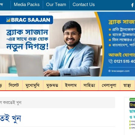
্দ
Media Packs
Our Team
Contact Us
ড়ে
সিলেট
মুখোমুখি
মুক্তমত
ইসলাম
সাহিত্য
খেলাধুলা
স্বাস্থ্য
ল করতেই খুন
েই খুন