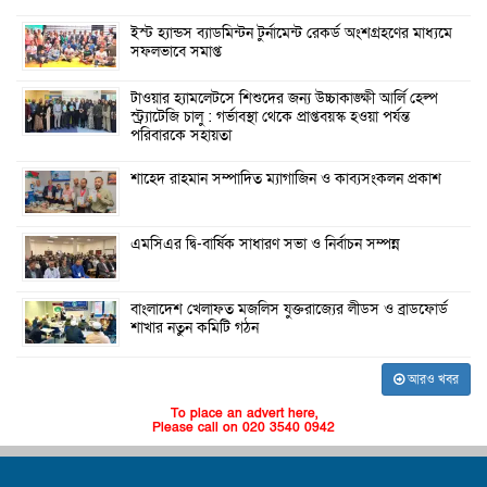
ইস্ট হ্যান্ডস ব্যাডমিন্টন টুর্নামেন্ট রেকর্ড অংশগ্রহণের মাধ্যমে
সফলভাবে সমাপ্ত
টাওয়ার হ্যামলেটসে শিশুদের জন্য উচ্চাকাঙ্ক্ষী আর্লি হেল্প
স্ট্র্যাটেজি চালু : গর্ভাবস্থা থেকে প্রাপ্তবয়স্ক হওয়া পর্যন্ত
পরিবারকে সহায়তা
শাহেদ রাহমান সম্পাদিত ম্যাগাজিন ও কাব্যসংকলন প্রকাশ
এমসিএর দ্বি-বার্ষিক সাধারণ সভা ও নির্বাচন সম্পন্ন
বাংলাদেশ খেলাফত মজলিস যুক্তরাজ্যের লীডস ও ব্রাডফোর্ড
শাখার নতুন কমিটি গঠন
আরও খবর
To place an advert here,
Please call on 020 3540 0942