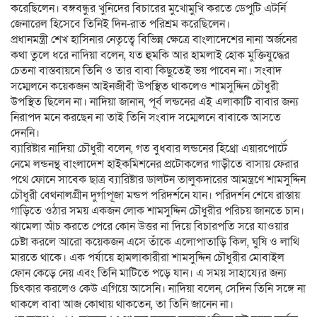
করেছিলেন। বঙ্গবন্ধুর খুনিদের বিচারের মুখোমুখি করতে ডেপুটি এটর্নি
জেনারেল হিসেবে তিনিই দিন-রাত পরিশ্রম করেছিলেন।
প্রধানমন্ত্রী শেখ হাসিনার নেতৃত্বে বিভিন্ন ক্ষেত্রে বাংলাদেশের নানা অর্জনের
কথা তুলে ধরে নাদিয়া বলেন, যত হুমকি আর হামলাই হোক মুক্তিযুদ্ধের
চেতনা বাস্তবায়নে তিনি ও তার বাবা কিছুতেই ভয় পাবেন না। সংবাদ
সম্মেলনে কয়েকজন আইনজীবী উপস্থিত থাকলেও শামসুদ্দিন চৌধুরী
উপস্থিত ছিলেন না। নাদিয়া জানান, পূর্ব লন্ডনের এই এলাকাটি বাবার জন্য
নিরাপদ মনে করছেন না তাই তিনি সংবাদ সম্মেলনে বাবাকে আসতে
দেননি।
ব্যারিষ্টার নাদিয়া চৌধুরী বলেন, গত বুধবার লন্ডনের হিথ্রো এয়ারপোর্টে
নেমে লন্ডনন্থ বাংলাদেশ হাইকমিশনের প্রটোকলের গাড়ীতে বাসায় ফেরার
পথে ফোনে সাবেক ছাত্র ব্যারিষ্টার ডালটন তালুকদারের আমন্ত্রণে শামসুদ্দিন
চৌধুরী বেথনালগ্রীন দুর্গাপূজা মন্ডপ পরিদর্শনে যান। পরিদর্শন শেষে রাস্তায়
গাড়িতে ওঠার সময় একজন লোক শামসুদ্দিন চৌধুরীর পরিচয় জানতে চান।
ঝামেলা আঁচ করতে পেরে কোন উত্তর না দিয়ে বিচারপতি সরে যাওয়ার
চেষ্টা করলে আরো কয়েকজন এসে তাঁকে এলোপাতাড়ি কিল, ঘুষি ও লাথি
মারতে থাকে। এক পর্যায়ে হামলাকারীরা শামসুদ্দিন চৌধুরীর মোবাইল
ফোন কেড়ে নেয় এবং তিনি মাটিতে পড়ে যান। এ সময় সাহায্যের জন্য
চিৎকার করলেও কেউ এগিয়ে আসেনি। নাদিয়া বলেন, সেদিন তিনি সঙ্গে না
থাকলে বাবা আজ কোথায় থাকতেন, তা তিনি জানেন না।