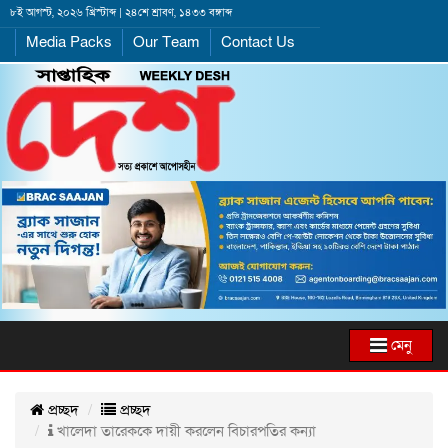
৮ই আগস্ট, ২০২৬ খ্রিস্টাব্দ | ২৪শে শ্রাবণ, ১৪৩৩ বঙ্গাব্দ
Media Packs
Our Team
Contact Us
মেনু
প্রচ্ছদ
প্রচ্ছদ
খালেদা তারেককে দায়ী করলেন বিচারপতির কন্যা