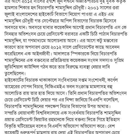
এর আগে ২০১২ সালের ২৭শে জুন লন্ডনে অজ্ঞাতপরিচয় দুই যুবক কর্তৃক
হামলার শিকার হন বিচারপতি শামসুদ্দিন চৌধুরী। ২০০১ সালের ৩রা
জুলাই বাংলাদেশের হাইকোর্ট বিভাগে নিয়োগ পাওয়া এ এইচ এম
শামসুদ্দিন চৌধুরী গত সেপ্টেম্বরে আপিল বিভাগের বিচারক হিসেবে
অবসরে যান। অবসরে যাবার কয়েকদিন আগেই প্রধান বিচারপতি এস কে
সিনহার অভিশংসন চেয়ে প্রেসিডেন্ট বরাবরে একটি চিঠি পাঠান বিচারপতি
শামসুদ্দিন, যা গণমাধ্যমে আলোচনায় আসে। এর আগে কটু মন্তব্যের
কারণে তার অপসারণ চেয়ে ২০১২ সালে প্রেসিডেন্টের কাছে আবেদন
করেছিলেন এক আইনজীবী। আদালতে স্পিকারকে নিয়ে বিচারপতি
শামসুদ্দিনের এক বক্তব্যের প্রতিক্রিয়ায় কয়েকজন সংসদ সদস্যও সুপ্রিম
জুডিশিয়াল কাউন্সিল গঠন করে তার বিরুদ্ধে ব্যবস্থা নেয়ার দাবি
তুলেছিলেন।
হাইকোর্টের বিচারক থাকাকালে সংবিধানের সপ্তম সংশোধনী, কর্ণেল
তাহেরের গোপন বিচার, বিজিএমইএ ভবন সংক্রান্ত মামলাসহ বহু
আলোচিত রায় তার হাত দিয়ে আসে। তিনি প্রধান বিচারপতির অভিশংসন
চেয়ে প্রেসিডেন্ট চিঠি দেয়ার পর এর নিন্দা জানিয়ে বিএনপি বলেছিল,
বিচারপতি শামসুদ্দিনের পদক্ষেপ বিচার বিভাগের উপর আঘাত।
সম্প্রতি নোয়াখালী বিশ্ববিদ্যালয়ে এক সংবর্ধনায় বিচারপতি শামসুদ্দিন
প্রয়াত প্রেসিডেন্ট জিয়াউর রহমানকে নিয়ে বক্তব্য দিতে গিয়ে ইতিহাস
বিকৃতি ঘটিয়েছেন বলেও বিএনপি অভিযোগ অভিযোগ করে। বেশ
কয়েকটি গুরুত্বপূর্ণ মামলায় রায় দেয়া এই বিচারপতির অপসারণ চেয়ে