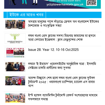
ইউকে এর আরও খবর
অসহায় মানুষের পাশে দাঁড়াতে ফ্রেন্ডস অব বাংলাদেশ ইউকের
নৈশভোজ ও সাংস্কৃতিক সন্ধ্যা
লন্ডন বাংলা প্রেস ক্লাবের সদস্য মিছবাহ জামালের মা হুসনে
আরা বেগমের ইন্তেকাল : ক্লাব নেতৃবৃন্দের শোক
Issue 28. Year 12. 10-16 Oct.2025
লন্ডনে ‘ই-ইমামস’ ওয়েবসাইটের আনুষ্ঠানিক যাত্রা : ইসলামি
সেক্টরের চাকরি প্রার্থীদের জন্য সুখবর
আনন্দ-উচ্ছ্বাসে শেষ হলো লন্ডন বাংলা প্রেস ক্লাবের ফুটবল
টুর্নামেন্ট ২০২৫ : ওয়ানবাংলা চ্যাম্পিয়ন, চ্যানেল এস রানার
আপ
ইস্ট হ্যান্ডস ব্যাডমিন্টন টুর্নামেন্ট রেকর্ড অংশগ্রহণের মাধ্যমে
সফলভাবে সমাপ্ত