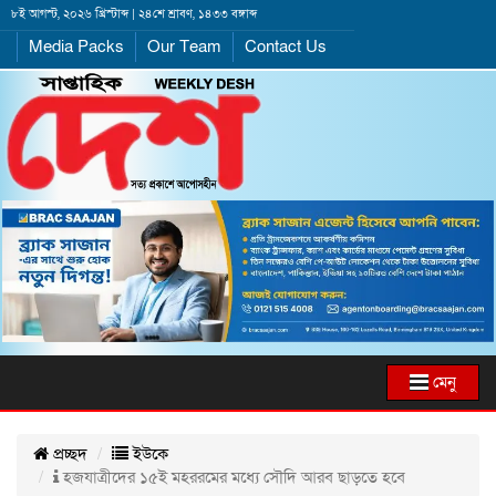
৮ই আগস্ট, ২০২৬ খ্রিস্টাব্দ | ২৪শে শ্রাবণ, ১৪৩৩ বঙ্গাব্দ
Media Packs
Our Team
Contact Us
মেনু
প্রচ্ছদ
ইউকে
হজযাত্রীদের ১৫ই মহররমের মধ্যে সৌদি আরব ছাড়তে হবে