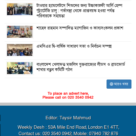
টাওয়ার হ্যামলেটসে শিশুদের জন্য উচ্চাকাঙ্ক্ষী আর্লি হেল্প
স্ট্র্যাটেজি চালু : গর্ভাবস্থা থেকে প্রাপ্তবয়স্ক হওয়া পর্যন্ত
পরিবারকে সহায়তা
শাহেদ রাহমান সম্পাদিত ম্যাগাজিন ও কাব্যসংকলন প্রকাশ
এমসিএর দ্বি-বার্ষিক সাধারণ সভা ও নির্বাচন সম্পন্ন
বাংলাদেশ খেলাফত মজলিস যুক্তরাজ্যের লীডস ও ব্রাডফোর্ড
শাখার নতুন কমিটি গঠন
আরও খবর
To place an advert here,
Please call on 020 3540 0942
Editor: Taysir Mahmud
Weekly Desh : 53A Mile End Road, London E1 4TT,
Contact us: 020 3540 0942, Mobile: 07940 782 876