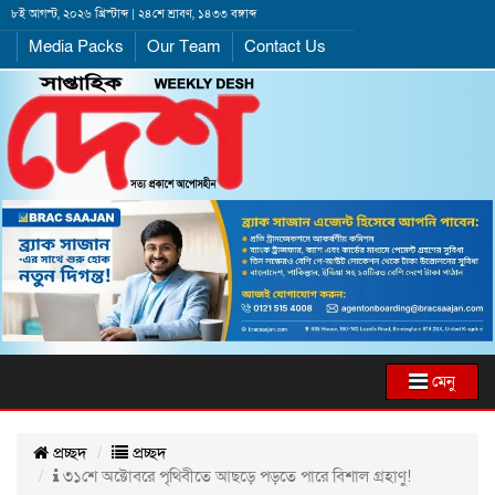
৮ই আগস্ট, ২০২৬ খ্রিস্টাব্দ | ২৪শে শ্রাবণ, ১৪৩৩ বঙ্গাব্দ
Media Packs
Our Team
Contact Us
মেনু
প্রচ্ছদ
প্রচ্ছদ
৩১শে অক্টোবরে পৃথিবীতে আছড়ে পড়তে পারে বিশাল গ্রহাণু!