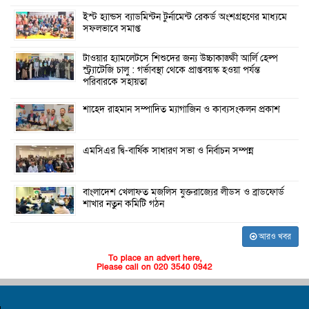
ইস্ট হ্যান্ডস ব্যাডমিন্টন টুর্নামেন্ট রেকর্ড অংশগ্রহণের মাধ্যমে
সফলভাবে সমাপ্ত
টাওয়ার হ্যামলেটসে শিশুদের জন্য উচ্চাকাঙ্ক্ষী আর্লি হেল্প
স্ট্র্যাটেজি চালু : গর্ভাবস্থা থেকে প্রাপ্তবয়স্ক হওয়া পর্যন্ত
পরিবারকে সহায়তা
শাহেদ রাহমান সম্পাদিত ম্যাগাজিন ও কাব্যসংকলন প্রকাশ
এমসিএর দ্বি-বার্ষিক সাধারণ সভা ও নির্বাচন সম্পন্ন
বাংলাদেশ খেলাফত মজলিস যুক্তরাজ্যের লীডস ও ব্রাডফোর্ড
শাখার নতুন কমিটি গঠন
আরও খবর
To place an advert here,
Please call on 020 3540 0942