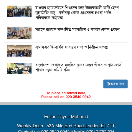
টাওয়ার হ্যামলেটসে শিশুদের জন্য উচ্চাকাঙ্ক্ষী আর্লি হেল্প
স্ট্র্যাটেজি চালু : গর্ভাবস্থা থেকে প্রাপ্তবয়স্ক হওয়া পর্যন্ত
পরিবারকে সহায়তা
শাহেদ রাহমান সম্পাদিত ম্যাগাজিন ও কাব্যসংকলন প্রকাশ
এমসিএর দ্বি-বার্ষিক সাধারণ সভা ও নির্বাচন সম্পন্ন
বাংলাদেশ খেলাফত মজলিস যুক্তরাজ্যের লীডস ও ব্রাডফোর্ড
শাখার নতুন কমিটি গঠন
আরও খবর
To place an advert here,
Please call on 020 3540 0942
Editor: Taysir Mahmud
Weekly Desh : 53A Mile End Road, London E1 4TT,
Contact us: 020 3540 0942, Mobile: 07940 782 876