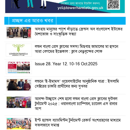
প্রচ্ছদ এর আরও খবর
অসহায় মানুষের পাশে দাঁড়াতে ফ্রেন্ডস অব বাংলাদেশ ইউকের
নৈশভোজ ও সাংস্কৃতিক সন্ধ্যা
লন্ডন বাংলা প্রেস ক্লাবের সদস্য মিছবাহ জামালের মা হুসনে
আরা বেগমের ইন্তেকাল : ক্লাব নেতৃবৃন্দের শোক
Issue 28. Year 12. 10-16 Oct.2025
লন্ডনে ‘ই-ইমামস’ ওয়েবসাইটের আনুষ্ঠানিক যাত্রা : ইসলামি
সেক্টরের চাকরি প্রার্থীদের জন্য সুখবর
আনন্দ-উচ্ছ্বাসে শেষ হলো লন্ডন বাংলা প্রেস ক্লাবের ফুটবল
টুর্নামেন্ট ২০২৫ : ওয়ানবাংলা চ্যাম্পিয়ন, চ্যানেল এস রানার
আপ
ইস্ট হ্যান্ডস ব্যাডমিন্টন টুর্নামেন্ট রেকর্ড অংশগ্রহণের মাধ্যমে
সফলভাবে সমাপ্ত