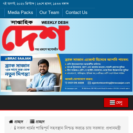
৭ই আগস্ট, ২০২৬ খ্রিস্টাব্দ | ২৩শে শ্রাবণ, ১৪৩৩ বঙ্গাব্দ
Media Packs
Our Team
Contact Us
মেনু
প্রচ্ছদ
প্রচ্ছদ
সকল ধর্মের শান্তিপূর্ন সহবস্থান নিশ্চত করতে চায় সরকার: প্রধানমন্ত্রী