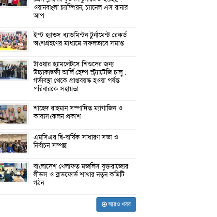
ওয়ানবাংলা চ্যাম্পিয়ন, চ্যানেল এস রানার
আপ
ইস্ট হ্যান্ডস ব্যাডমিন্টন টুর্নামেন্ট রেকর্ড
অংশগ্রহণের মাধ্যমে সফলভাবে সমাপ্ত
টাওয়ার হ্যামলেটসে শিশুদের জন্য
উচ্চাকাঙ্ক্ষী আর্লি হেল্প স্ট্র্যাটেজি চালু :
গর্ভাবস্থা থেকে প্রাপ্তবয়স্ক হওয়া পর্যন্ত
পরিবারকে সহায়তা
শাহেদ রাহমান সম্পাদিত ম্যাগাজিন ও
কাব্যসংকলন প্রকাশ
এমসিএর দ্বি-বার্ষিক সাধারণ সভা ও
নির্বাচন সম্পন্ন
বাংলাদেশ খেলাফত মজলিস যুক্তরাজ্যের
লীডস ও ব্রাডফোর্ড শাখার নতুন কমিটি
গঠন
আরও খবর