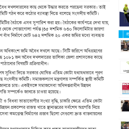
র অবৈধ দখলদারদের কাছ থেকে উদ্ধার করতে পরছেনা সরকার। তাই
 কমিটি গঠন করে কঠোর ব্যাবস্থা নিতে বলেছে সংসদীয় কমিটি।
িটির বৈঠকে এসব সুপারিশ করা হয়। বৈঠকের কার্যপত্রে দেখা যায়,
পুর থেকে পোস্তাগোলা পর্যন্ত (৩৫ দশমিক ৬৩০ কিলোমিটার জায়গা
প
্ত্রণ বাঁধ নির্মাণে মোট ৬৪২ দশমিক ২০ একর জমির মধ্যে ব্যবহৃত
নে অধিকাংশ জমি অবৈধ দখলে আছে। সিটি জরিপে অধিগ্রহণের
ছে ১০৮১ জন অবৈধ দখলদারের তালিকা জেলা প্রশাসকের কাছে
ানোর বিষয়টি প্রক্রিয়াধীন।
েষ সুবিধা দিতে সরকার ঘোষিত এতিম কোটা যথাযথভাবে পূরণ
ে সংসদীয় কমিটি। সমাজকল্যাণ মন্ত্রণালয় সম্পর্কিত স্থায়ী কমিটি
তথ্য জানতে চায়। একইসঙ্গে সমাজসেবা অধিদপ্তরাধীন উন্নয়ন
অগ্রগতি সম্পর্কেও জানতে চাওয়া হয়েছে।
ধী ও বিধবা ভাতাভোগীর সংখ্যা বৃদ্ধি, চাকরি ক্ষেত্রে এতিম কোটা
নয়ন প্রকল্পের রাজস্ব খাতে স্থানান্তরের সর্বশেষ অগ্রগতি নিয়ে
মপ্লেক্স নির্মাণের প্রস্তাব ছিলো সেগুলো দ্রুত বাস্তবায়নের