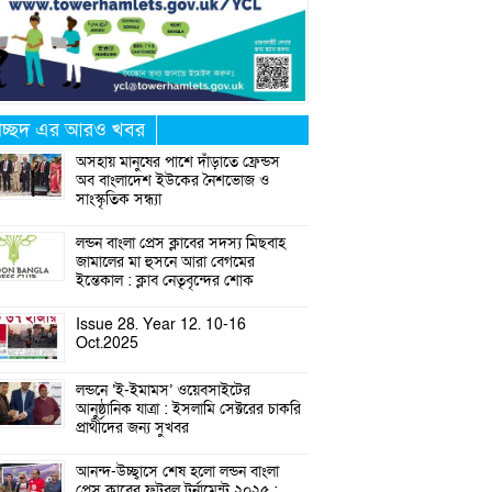
্রচ্ছদ এর আরও খবর
অসহায় মানুষের পাশে দাঁড়াতে ফ্রেন্ডস
অব বাংলাদেশ ইউকের নৈশভোজ ও
সাংস্কৃতিক সন্ধ্যা
লন্ডন বাংলা প্রেস ক্লাবের সদস্য মিছবাহ
জামালের মা হুসনে আরা বেগমের
ইন্তেকাল : ক্লাব নেতৃবৃন্দের শোক
Issue 28. Year 12. 10-16
Oct.2025
লন্ডনে ‘ই-ইমামস’ ওয়েবসাইটের
আনুষ্ঠানিক যাত্রা : ইসলামি সেক্টরের চাকরি
প্রার্থীদের জন্য সুখবর
আনন্দ-উচ্ছ্বাসে শেষ হলো লন্ডন বাংলা
প্রেস ক্লাবের ফুটবল টুর্নামেন্ট ২০২৫ :