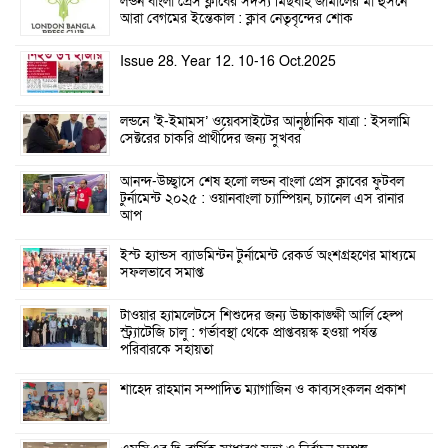
লন্ডন বাংলা প্রেস ক্লাবের সদস্য মিছবাহ জামালের মা হুসনে
আরা বেগমের ইন্তেকাল : ক্লাব নেতৃবৃন্দের শোক
Issue 28. Year 12. 10-16 Oct.2025
লন্ডনে ‘ই-ইমামস’ ওয়েবসাইটের আনুষ্ঠানিক যাত্রা : ইসলামি
সেক্টরের চাকরি প্রার্থীদের জন্য সুখবর
আনন্দ-উচ্ছ্বাসে শেষ হলো লন্ডন বাংলা প্রেস ক্লাবের ফুটবল
টুর্নামেন্ট ২০২৫ : ওয়ানবাংলা চ্যাম্পিয়ন, চ্যানেল এস রানার
আপ
ইস্ট হ্যান্ডস ব্যাডমিন্টন টুর্নামেন্ট রেকর্ড অংশগ্রহণের মাধ্যমে
সফলভাবে সমাপ্ত
টাওয়ার হ্যামলেটসে শিশুদের জন্য উচ্চাকাঙ্ক্ষী আর্লি হেল্প
স্ট্র্যাটেজি চালু : গর্ভাবস্থা থেকে প্রাপ্তবয়স্ক হওয়া পর্যন্ত
পরিবারকে সহায়তা
শাহেদ রাহমান সম্পাদিত ম্যাগাজিন ও কাব্যসংকলন প্রকাশ