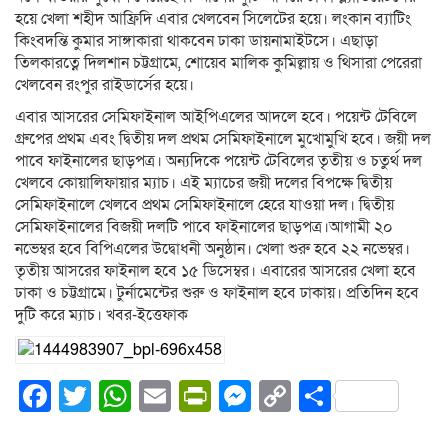
হয়ে খেলা শহীদ আফ্রিদি এবার খেলবেন সিলেটের হয়ে। লংকান ব্যাটিং
কিংবদন্তি কুমার সাঙ্গাকারা থাকবেন ঢাকা ডায়নামাইটসে। এছাড়া
তিলকারত্নে দিলশান চট্টগ্রামে, শোয়েব মালিক কুমিল্লায় ও থিসারা পেরেরা
খেলবেন রংপুর রাইডার্সের হয়ে।
এবার আসরের সেমিফাইনাল আইপিএলের আদলে হবে। পয়েন্ট টেবিলে
গ্রুপের প্রথম এবং দ্বিতীয় দল প্রথম সেমিফাইনালে মুখোমুখি হবে। জয়ী দল
পাবে ফাইনালের ছাড়পত্র। অন্যদিকে পয়েন্ট টেবিলের তৃতীয় ও চতুর্থ দল
খেলবে কোয়ালিফায়ার ম্যাচ। এই ম্যাচের জয়ী দলের বিপক্ষে দ্বিতীয়
সেমিফাইনালে খেলবে প্রথম সেমিফাইনালে হেরে যাওয়া দল। দ্বিতীয়
সেমিফাইনালের বিজয়ী দলটি পাবে ফাইনালের ছাড়পত্র।আগামী ২০
নভেম্বর হবে বিপিএলের উদ্বোধনী অনুষ্ঠান। খেলা শুরু হবে ২২ নভেম্বর।
তৃতীয় আসরের ফাইনাল হবে ১৫ ডিসেম্বর। এবারের আসরের খেলা হবে
ঢাকা ও চট্টগ্রামে। টুর্নামেন্টের শুরু ও ফাইনাল হবে ঢাকায়। প্রতিদিন হবে
দুটি করে ম্যাচ। খবর-ইত্তেফাক
Facebook
Twitter
WhatsApp
Email
PrintFriendly
Messenger
Copy
Share
Link