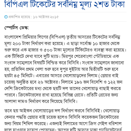
বিপিএল টিকেটের সর্বনিম্ন মূল্য ২শত টাকা
প্রকাশিত হয়েছে : ১৬ অক্টোবর ২০১৫
স্পোর্টস ডেস্ক:
বাংলাদেশ প্রিমিয়ার লিগের (বিপিএল) তৃতীয় আসরের টিকেটের সর্বনিম্ন
মূল্য ২০০ টাকা নির্ধারণ করা হয়েছে। এ ছাড়া সর্বোচ্চ ১০ হাজার থেকে
শুরু করে এক হাজার ও ৫০০ টাকা মূল্যের টিকিটেরও ব্যবস্থা করা হয়েছে।
এক টিকিটে দেখা যাবে দুটি ম্যাচ। মিরপুর শেরেবাংলা স্টেডিয়ামে এক
সংবাদ সম্মেলনে বিষয়টি নিশ্চিত করে বিসিবি। সংবাদ সম্মেলনে জানানো
হয়, প্রতিদিন প্রথম খেলা শুরু হবে দুপুর দুইটায় আর দ্বিতীয়টি শুরু হবে
ছয়টা ৪৫ মিনিটে। এবারের আসরে খেলোয়াড়দের নিলাম ( প্লেয়ার বাই
চয়েজ) অনুষ্ঠিত হবে ২৬ অক্টোবর। নিলামে ১৯৬ জন বিদেশি ও ১২২ জন
দেশি ক্রিকেটারের মধ্য থেকে ছয়টি দল তাদের খেলোয়াড় বাছাই করতে
পারবে। ক্রিকেটারদের রাখা হয়েছে বিভিন্ন গ্রেডে। প্রতিটি গ্রেডের জন্য
আলাদা দামও নির্ধারণ করে দিয়েছে বিসিবি।
তবে ছয় আইকন খেলোয়াড়ের দল নির্ধারণ করবে বিসিবিই। খেলোয়াড়
কেনার পদ্ধতি প্লেয়ার বাই চয়েজ হলেও বিসিবি কয়েকজন ক্রিকেটারের
জন্য নিয়ম শিথিল করেছে। এজন্যই নিলামের আগে ক্রিস গেইল বরিশাল
দলে যাওয়ার সুযোগ পেয়েছেন। আগের দুটি আসরে ঢাকা গ্ল্যাডিয়েটসের্র