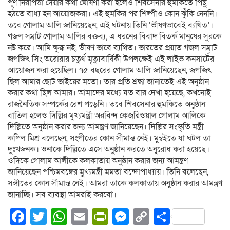
পূর্ণ নিরাপত্তা দেয়ার কথা ঘোষণা করা হলেও শিবসেনার হুমকিতে পিছু
হঠতে বাধ্য হন আয়োজকরা। এই হুমকির পর শিল্পীও কোন ঝুঁকি নেননি।
তবে গোলাম আলি জানিয়েছেন, এই ঘটনায় তিনি ‘ভীষণভাবেই ব্যথিত’।
গজল সম্রাট গোলাম আলির বক্তব্য, এ ধরনের বিবাদ বিতর্ক মানুষের সুরকে
নষ্ট করে। আমি ক্ষুব্ধ নই, ভীষণ ভাবে ব্যথিত। ভারতের প্রয়াত গজল সম্রাট
জগজিৎ সিং অরোরার চতুর্থ মৃত্যুবার্ষিকী উপলক্ষেই এই লাইভ কনসার্টের
আয়োজন করা হয়েছিল। ৭৫ বছরের গোলাম আলি জানিয়েছেন, জগজিৎ
ছিল আমার ছোট ভাইয়ের মতো। তার প্রতি শ্রদ্ধা জানাতেই এই অনুষ্ঠান
করার কথা ছিল আমার। আমাদের মধ্যে যত বার দেখা হয়েছে, কখনোই
রাজনৈতিক সম্পর্কের রেশ পড়েনি। তবে শিবসেনার হুমকিতে অনুষ্ঠান
বাতিল হলেও দিল্লির মুখ্যমন্ত্রী অরবিন্দ কেজরিওয়াল গোলাম আলিকে
দিল্লিতে অনুষ্ঠান করার জন্য আমন্ত্রণ জানিয়েছেন। দিল্লির সংস্কৃতি মন্ত্রী
কপিল মিশ্র বলেছেন, সংগীতের কোন সীমান্ত নেই। মুম্বইতে যা ঘটল তা
দুঃখজনক। ওনাকে দিল্লিতে এসে অনুষ্ঠান করতে অনুরোধ করা হয়েছে।
ওদিকে গোলাম আলীকে কলকাতায় অনুষ্ঠান করার জন্য আমন্ত্রণ
জানিয়েছেন পশ্চিমবঙ্গের মুখ্যমন্ত্রী মমতা বন্দোপাধ্যায়। তিনি বলেছেন,
সঙ্গীতের কোন সীমান্ত নেই। আমরা তাকে কলকাতায় অনুষ্ঠান করার আমন্ত্রণ
জানাচ্ছি। সব ব্যবস্থা আমরাই করবো।
Facebook
Twitter
WhatsApp
Email
PrintFriendly
Messenger
Copy
Share