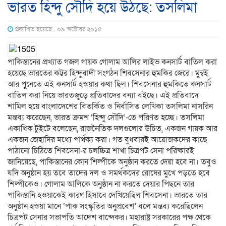
ভারত হিন্দু সৌদি হয়ে উঠছে: তসলিমা
প্রকাশিত হয়েছে : ০৯ অক্টোবর ২০১৫
পাকিস্তানের প্রখ্যাত গজল গায়ক গোলাম আলির লাইভ কনসার্ট বাতিল করা
হয়েছে ভারতের কট্টর হিন্দুবাদী সংগঠন শিবসেনার হুমকির জেরে। মুম্বই
আর পুনেতে এই কনসার্ট হওয়ার কথা ছিল। শিবসেনার হুমকিতে কনসার্ট
বাতিল করা নিয়ে ভারতজুড়ে প্রতিবাদের বন্যা বইছে। এই প্রতিবাদে
শামিল হয়ে বাংলাদেশের বিতর্কিত ও নির্বাসিত লেখিকা তসলিমা নাসরিন
মন্তব্য করেছেন, ভারত ক্রমশ ‘হিন্দু সৌদি’-তে পরিণত হচ্ছে। তসলিমা
একাধিক টুইটে বলেছেন, রাজনৈতিক দলগুলোর উচিত, একজন গায়ক আর
একজন জেহাদির মধ্যে পার্থক্য করা। গত বুধবারই আয়োজকদের কাছে
পাঠানো চিঠিতে শিবসেনা-র চলচ্চিত্র শাখা চিত্রপট সেনা পরিষ্কারই
জানিয়েছে, পাকিস্তানের কোন শিল্পীকে অনুষ্ঠান করতে দেয়া হবে না। তবুও
যদি অনুষ্ঠান হয় তবে তাদের দল ও সমর্থকদের রোষের মুখে পড়তে হবে
শিল্পীকেও। গোলাম আলিকে অনুষ্ঠান না করতে দেয়ার পিছনে তার
পাকিস্তানি হওয়াকেই কারণ হিসাবে দেখিয়েছিল শিবসেনা। ভারতে তার
অনুষ্ঠান হওয়া মানে ‘পাক সংস্কৃতির অনুপ্রবেশ’ বলে মন্তব্য করেছিলেন
চিত্রপট সেনার সভাপতি আদেশ বান্দেকর। মহারাষ্ট্র সরকারের পক্ষ থেকে