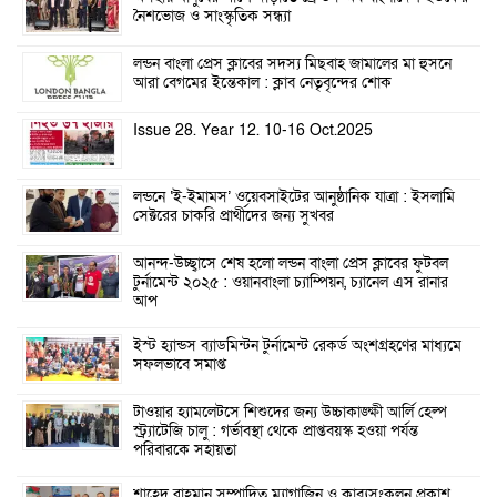
নৈশভোজ ও সাংস্কৃতিক সন্ধ্যা
লন্ডন বাংলা প্রেস ক্লাবের সদস্য মিছবাহ জামালের মা হুসনে
আরা বেগমের ইন্তেকাল : ক্লাব নেতৃবৃন্দের শোক
Issue 28. Year 12. 10-16 Oct.2025
লন্ডনে ‘ই-ইমামস’ ওয়েবসাইটের আনুষ্ঠানিক যাত্রা : ইসলামি
সেক্টরের চাকরি প্রার্থীদের জন্য সুখবর
আনন্দ-উচ্ছ্বাসে শেষ হলো লন্ডন বাংলা প্রেস ক্লাবের ফুটবল
টুর্নামেন্ট ২০২৫ : ওয়ানবাংলা চ্যাম্পিয়ন, চ্যানেল এস রানার
আপ
ইস্ট হ্যান্ডস ব্যাডমিন্টন টুর্নামেন্ট রেকর্ড অংশগ্রহণের মাধ্যমে
সফলভাবে সমাপ্ত
টাওয়ার হ্যামলেটসে শিশুদের জন্য উচ্চাকাঙ্ক্ষী আর্লি হেল্প
স্ট্র্যাটেজি চালু : গর্ভাবস্থা থেকে প্রাপ্তবয়স্ক হওয়া পর্যন্ত
পরিবারকে সহায়তা
শাহেদ রাহমান সম্পাদিত ম্যাগাজিন ও কাব্যসংকলন প্রকাশ