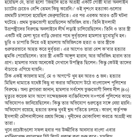
হয়েছিল যে, তারা হলো ‘জিহাদি হতে আগ্রহী একটি গোষ্ঠী যারা অনলাইন
চ্যাটের চেয়েও বেশি তেমন কিছু করেনি।’ ওই নৃশংস হত্যাকা-গুলোর
প্রথমটি চালানো হয়েছিল ফেব্রুয়ারিতে। এর পর এরকম আরও ৩টি ঘটনা
ঘটেছে। প্রথম ভুক্তভোগী হয়েছিলেন অভিজিৎ রায়। তিনি ইসলামী
উগ্রপন্থীদের বিরুদ্ধে অনলাইনে দীর্ঘ লড়াই চালিয়েছিলেন। তিনি ও তার স্ত্রী
একটি বই মেলা ঘুরে বাড়ি ফেরার পথে দুর্বৃত্তদের হামলার মুখোমুখি হন।
ছুরি ও চাপাতি দিয়ে ওই হামলায় অভিজিৎকে হত্যা ও তার স্ত্রীকে
গুরুতরভাবে আহত করে দুর্বৃত্তরা। এর আগেও তারা বেশ ক’বার হত্যার
হুমকি পেয়েছিলেন। তার স্ত্রী একটি আঙ্গুল হারান, আর অভিজিৎ হারান তার
প্রাণ। হামলার সময় অনেকেই সেখানে উপস্থিত ছিলেন। কিন্তু কেউই তাদের
বাঁচাতে এগিয়ে যায়নি।
ঠিক একই কায়দায় মার্চ, মে ও আগস্টে খুন হন আরও ৩ জন। হত্যার
মিছিল থামাতে যথেষ্ট কিছু না করার অভিযোগ উঠে বাংলাদেশ পুলিশের
বিরুদ্ধে। অন্য ব্লগাররা জানান, হামলার সর্বশেষ ভুক্তভোগী নিলয় নীল (৪০)
মৃত্যুর কয়েক মাস আগে সন্দেহজনক ব্যক্তিবিশেষ স¤পর্কে পুলিশের কাছে
অভিযোগও জানিয়েছিলেন। কিন্তু তার অভিযোগ গুরুত্বের সঙ্গে নেয়া হয়নি।
অভিযোগ রয়েছে, হত্যার তদন্ত খুবই শ্লথ গতিতে চলছে। কারণ, কর্তৃপক্ষ
ইসলামী মৌলবাদীদের প্রশ্রয় দিচ্ছে। খুনীদের মোকাবিলা করতে আগ্রহী নয়
তারা।
খুনে প্রচেষ্টাগুলো সফল হবার পর উজ্জীবিত আনসার বাংলা এবার
ধর্মনিরপেক্ষ ব্লগারদের হিট লিস্ট প্রকাশ করা শুরু করে। মুসলিম