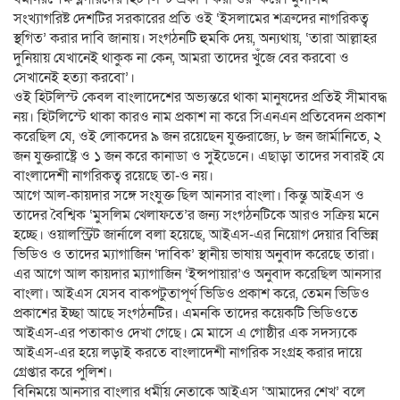
সংখ্যাগরিষ্ট দেশটির সরকারের প্রতি ওই ‘ইসলামের শত্রুদের নাগরিকত্ব
স্থগিত’ করার দাবি জানায়। সংগঠনটি হুমকি দেয়, অন্যথায়, ‘তারা আল্লাহর
দুনিয়ায় যেখানেই থাকুক না কেন, আমরা তাদের খুঁজে বের করবো ও
সেখানেই হত্যা করবো’।
ওই হিটলিস্ট কেবল বাংলাদেশের অভ্যন্তরে থাকা মানুষদের প্রতিই সীমাবদ্ধ
নয়। হিটলিস্টে থাকা কারও নাম প্রকাশ না করে সিএনএন প্রতিবেদন প্রকাশ
করেছিল যে, ওই লোকদের ৯ জন রয়েছেন যুক্তরাজ্যে, ৮ জন জার্মানিতে, ২
জন যুক্তরাষ্ট্রে ও ১ জন করে কানাডা ও সুইডেনে। এছাড়া তাদের সবারই যে
বাংলাদেশী নাগরিকত্ব রয়েছে তা-ও নয়।
আগে আল-কায়দার সঙ্গে সংযুক্ত ছিল আনসার বাংলা। কিন্তু আইএস ও
তাদের বৈশ্বিক ‘মুসলিম খেলাফতে’র জন্য সংগঠনটিকে আরও সক্রিয় মনে
হচ্ছে। ওয়ালস্ট্রিট জার্নালে বলা হয়েছে, আইএস-এর নিয়োগ দেয়ার বিভিন্ন
ভিডিও ও তাদের ম্যাগাজিন ‘দাবিক’ স্থানীয় ভাষায় অনুবাদ করেছে তারা।
এর আগে আল কায়দার ম্যাগাজিন ‘ইন্সপায়ার’ও অনুবাদ করেছিল আনসার
বাংলা। আইএস যেসব বাকপটুতাপূর্ণ ভিডিও প্রকাশ করে, তেমন ভিডিও
প্রকাশের ইচ্ছা আছে সংগঠনটির। এমনকি তাদের কয়েকটি ভিডিওতে
আইএস-এর পতাকাও দেখা গেছে। মে মাসে এ গোষ্ঠীর এক সদস্যকে
আইএস-এর হয়ে লড়াই করতে বাংলাদেশী নাগরিক সংগ্রহ করার দায়ে
গ্রেপ্তার করে পুলিশ।
বিনিময়ে আনসার বাংলার ধর্মীয় নেতাকে আইএস ‘আমাদের শেখ’ বলে