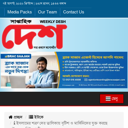
৭ই আগস্ট, ২০২৬ খ্রিস্টাব্দ | ২৩শে শ্রাবণ, ১৪৩৩ বঙ্গাব্দ
Media Packs
Our Team
Contact Us
মেনু
প্রচ্ছদ
ইউকে
ইসলামের শত্রু’দের তালিকায় বৃটিশ ও মার্কিনিদের যুক্ত করছে