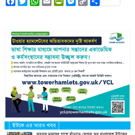
Facebook
Twitter
WhatsApp
Email
PrintFriendly
Messenger
Copy
Share
Link
ইউকে এর আরও খবর
অসহায় মানুষের পাশে দাঁড়াতে ফ্রেন্ডস অব বাংলাদেশ ইউকের