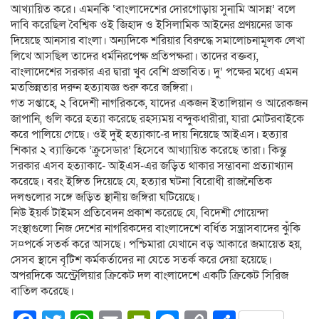
আখ্যায়িত করে। এমনকি ‘বাংলাদেশের দোরগোড়ায় সুনামি আসন্ন’ বলে
দাবি করেছিল বৈশ্বিক ওই জিহাদ ও ইসিলামিক আইনের প্রণয়নের ডাক
দিয়েছে আনসার বাংলা। অন্যদিকে শরিয়ার বিরুদ্ধে সমালোচনামূলক লেখা
লিখে আসছিল তাদের ধর্মনিরপেক্ষ প্রতিপক্ষরা। তাদের বক্তব্য,
বাংলাদেশের সরকার এর দ্বারা খুব বেশি প্রভাবিত। দু’ পক্ষের মধ্যে এমন
মতভিন্নতার দরুন হত্যাযজ্ঞ শুরু করে জঙ্গিরা।
গত সপ্তাহে, ২ বিদেশী নাগরিককে, যাদের একজন ইতালিয়ান ও আরেকজন
জাপানি, গুলি করে হত্যা করেছে রহস্যময় বন্দুকধারীরা, যারা মোটরবাইকে
করে পালিয়ে গেছে। ওই দুই হত্যাকা-ের দায় নিয়েছে আইএস। হত্যার
শিকার ২ ব্যাক্তিকে ‘ক্রুসেডার’ হিসেবে আখ্যায়িত করেছে তারা। কিন্তু
সরকার এসব হত্যাকা-ে আইএস-এর জড়িত থাকার সম্ভাবনা প্রত্যাখ্যান
করেছে। বরং ইঙ্গিত দিয়েছে যে, হত্যার ঘটনা বিরোধী রাজনৈতিক
দলগুলোর সঙ্গে জড়িত স্থানীয় জঙ্গিরা ঘটিয়েছে।
নিউ ইয়র্ক টাইমস প্রতিবেদন প্রকাশ করেছে যে, বিদেশী গোয়েন্দা
সংস্থাগুলো নিজ দেশের নাগরিকদের বাংলাদেশে বর্ধিত সন্ত্রাসবাদের ঝুঁকি
স¤পর্কে সতর্ক করে আসছে। পশ্চিমারা যেখানে বড় আকারে জমায়েত হয়,
সেসব স্থানে বৃটিশ কর্মকর্তাদের না যেতে সতর্ক করে দেয়া হয়েছে।
অপরদিকে অস্ট্রেলিয়ার ক্রিকেট দল বাংলাদেশে একটি ক্রিকেট সিরিজ
বাতিল করেছে।