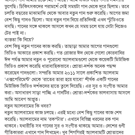
আসলে গান আমার রক্তে মিশে আছে। আমি একটি বছর গলার সমস্যায়
ভুগেছি। চিকিৎসকদের পরামর্শে সেই সময়টা গান থেকে দূরে ছিলাম। তবে
চলতি বছরের মাঝামাঝি থেকে আবার নতুন গান শুরু করেছি। আগের জমা
বেশ কিছু গানও ছিলো। আর নতুন গান নিয়ে প্রতিদিনই এখন স্টুডিওতে
বসছি। গানের সঙ্গে থাকলে আসলে কখন যে সময় চলে যায় সেটা নিজেও
টের পাই না।
ব্যস্ততা কি নিয়ে?
বেশ কিছু নতুন গানের কাজ করছি। তাছাড়া আমার আগের গানগুলো
ভিডিও আকারে প্রকাশ করছি। গত রোজার ঈদ থেকে গেলো কোরবানির
ঈদ পর্যন্ত আমার নতুন ও পুরোনো অ্যালবামগুলো থেকে কয়েকটি মিউজিক
ভিডিও প্রকাশ করেছি ধারাবাহিকভাবে। শ্রোতা-দর্শক অনেক পছন্দ
করেছেন গানগুলো। সম্প্রতি আমার ২০১১ সালে প্রকাশিত অ্যালবাম
‘এক্সপেরিমেন্ট’ থেকে ‘রাতের তারা হয়ে যাবো’ শীর্ষক একটি গানের
মিউজিক ভিডিও দর্শকদের হাতে তুলে দিয়েছি। এর সুর ও সংগীত আমার
করা। অসাধারণ সাড়া পাচ্ছি এ গানটির। শ্রোতা-দর্শকের ভালবাসায় আসলে
আমি আবেগ আপ্লুত।
নতুন অ্যালবামের কি খবর?
নতুন অ্যালবামের কাজ চলছে। এরই মধ্যে বেশ কিছু গানের কাজ শেষ
করেছি। অ্যালবামের নাম ‘রকস্টার’। এখানে বিভিন্ন ধরনের রক গান
থাকবে। যথারীতি সব গানের সুর ও সংগীত থাকছে আমার। দেশের গুণী
গীতিকাররা এখানে গান লিখছেন। খুব শিগগিরই অ্যালবামটি শ্রোতাদের