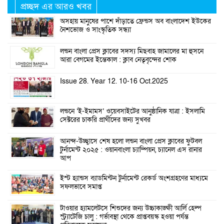
প্রচ্ছদ এর আরও খবর
অসহায় মানুষের পাশে দাঁড়াতে ফ্রেন্ডস অব বাংলাদেশ ইউকের
নৈশভোজ ও সাংস্কৃতিক সন্ধ্যা
লন্ডন বাংলা প্রেস ক্লাবের সদস্য মিছবাহ জামালের মা হুসনে
আরা বেগমের ইন্তেকাল : ক্লাব নেতৃবৃন্দের শোক
Issue 28. Year 12. 10-16 Oct.2025
লন্ডনে ‘ই-ইমামস’ ওয়েবসাইটের আনুষ্ঠানিক যাত্রা : ইসলামি
সেক্টরের চাকরি প্রার্থীদের জন্য সুখবর
আনন্দ-উচ্ছ্বাসে শেষ হলো লন্ডন বাংলা প্রেস ক্লাবের ফুটবল
টুর্নামেন্ট ২০২৫ : ওয়ানবাংলা চ্যাম্পিয়ন, চ্যানেল এস রানার
আপ
ইস্ট হ্যান্ডস ব্যাডমিন্টন টুর্নামেন্ট রেকর্ড অংশগ্রহণের মাধ্যমে
সফলভাবে সমাপ্ত
টাওয়ার হ্যামলেটসে শিশুদের জন্য উচ্চাকাঙ্ক্ষী আর্লি হেল্প
স্ট্র্যাটেজি চালু : গর্ভাবস্থা থেকে প্রাপ্তবয়স্ক হওয়া পর্যন্ত