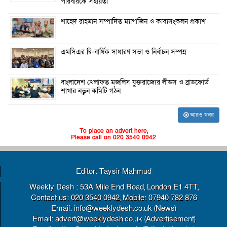
পরিবারকে সহায়তা
শাহেদ রাহমান সম্পাদিত ম্যাগাজিন ও কাব্যসংকলন প্রকাশ
এমসিএর দ্বি-বার্ষিক সাধারণ সভা ও নির্বাচন সম্পন্ন
বাংলাদেশ খেলাফত মজলিস যুক্তরাজ্যের লীডস ও ব্রাডফোর্ড
শাখার নতুন কমিটি গঠন
আরও খবর
To place an advert here,
Please call on 020 3540 0942
Editor: Taysir Mahmud
Weekly Desh : 53A Mile End Road, London E1 4TT,
Contact us: 020 3540 0942, Mobile: 07940 782 876
Email: info@weeklydesh.co.uk (News)
Email: advert@weeklydesh.co.uk (Advertisement)