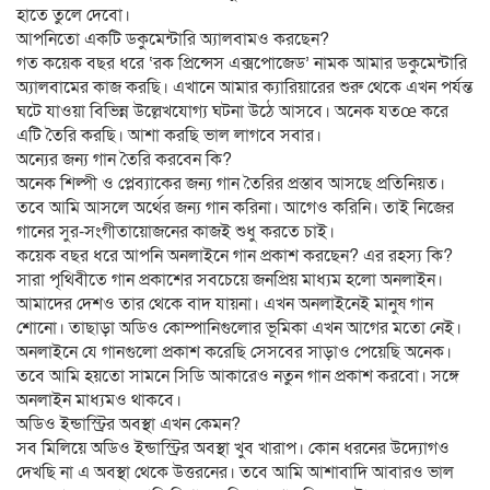
হাতে তুলে দেবো।
আপনিতো একটি ডকুমেন্টারি অ্যালবামও করছেন?
গত কয়েক বছর ধরে ‘রক প্রিন্সেস এক্সপোজেড’ নামক আমার ডকুমেন্টারি
অ্যালবামের কাজ করছি। এখানে আমার ক্যারিয়ারের শুরু থেকে এখন পর্যন্ত
ঘটে যাওয়া বিভিন্ন উল্লেখযোগ্য ঘটনা উঠে আসবে। অনেক যতœ করে
এটি তৈরি করছি। আশা করছি ভাল লাগবে সবার।
অন্যের জন্য গান তৈরি করবেন কি?
অনেক শিল্পী ও প্লেব্যাকের জন্য গান তৈরির প্রস্তাব আসছে প্রতিনিয়ত।
তবে আমি আসলে অর্থের জন্য গান করিনা। আগেও করিনি। তাই নিজের
গানের সুর-সংগীতায়োজনের কাজই শুধু করতে চাই।
কয়েক বছর ধরে আপনি অনলাইনে গান প্রকাশ করছেন? এর রহস্য কি?
সারা পৃথিবীতে গান প্রকাশের সবচেয়ে জনপ্রিয় মাধ্যম হলো অনলাইন।
আমাদের দেশও তার থেকে বাদ যায়না। এখন অনলাইনেই মানুষ গান
শোনো। তাছাড়া অডিও কোম্পানিগুলোর ভূমিকা এখন আগের মতো নেই।
অনলাইনে যে গানগুলো প্রকাশ করেছি সেসবের সাড়াও পেয়েছি অনেক।
তবে আমি হয়তো সামনে সিডি আকারেও নতুন গান প্রকাশ করবো। সঙ্গে
অনলাইন মাধ্যমও থাকবে।
অডিও ইন্ডাস্ট্রির অবস্থা এখন কেমন?
সব মিলিয়ে অডিও ইন্ডাস্ট্রির অবস্থা খুব খারাপ। কোন ধরনের উদ্যোগও
দেখছি না এ অবস্থা থেকে উত্তরনের। তবে আমি আশাবাদি আবারও ভাল