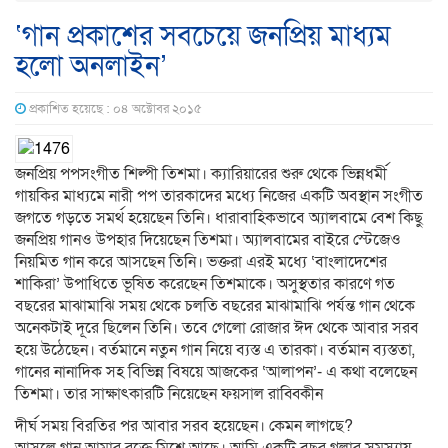
‘গান প্রকাশের সবচেয়ে জনপ্রিয় মাধ্যম
হলো অনলাইন’
প্রকাশিত হয়েছে : ০৪ অক্টোবর ২০১৫
জনপ্রিয় পপসংগীত শিল্পী তিশমা। ক্যারিয়ারের শুরু থেকে ভিন্নধর্মী
গায়কির মাধ্যমে নারী পপ তারকাদের মধ্যে নিজের একটি অবস্থান সংগীত
জগতে গড়তে সমর্থ হয়েছেন তিনি। ধারাবাহিকভাবে অ্যালবামে বেশ কিছু
জনপ্রিয় গানও উপহার দিয়েছেন তিশমা। অ্যালবামের বাইরে স্টেজেও
নিয়মিত গান করে আসছেন তিনি। ভক্তরা এরই মধ্যে ‘বাংলাদেশের
শাকিরা’ উপাধিতে ভূষিত করেছেন তিশমাকে। অসুস্থতার কারণে গত
বছরের মাঝামাঝি সময় থেকে চলতি বছরের মাঝামাঝি পর্যন্ত গান থেকে
অনেকটাই দূরে ছিলেন তিনি। তবে গেলো রোজার ঈদ থেকে আবার সরব
হয়ে উঠেছেন। বর্তমানে নতুন গান নিয়ে ব্যস্ত এ তারকা। বর্তমান ব্যস্ততা,
গানের নানাদিক সহ বিভিন্ন বিষয়ে আজকের ‘আলাপন’- এ কথা বলেছেন
তিশমা। তার সাক্ষাৎকারটি নিয়েছেন ফয়সাল রাব্বিকীন
দীর্ঘ সময় বিরতির পর আবার সরব হয়েছেন। কেমন লাগছে?