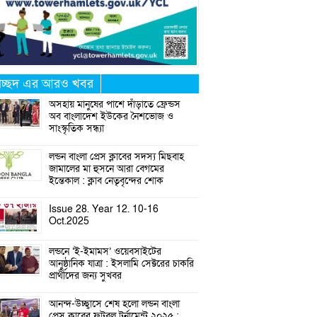
্রচ্ছদ এর আরও খবর
অসহায় মানুষের পাশে দাঁড়াতে ফ্রেন্ডস
অব বাংলাদেশ ইউকের নৈশভোজ ও
সাংস্কৃতিক সন্ধ্যা
লন্ডন বাংলা প্রেস ক্লাবের সদস্য মিছবাহ
জামালের মা হুসনে আরা বেগমের
ইন্তেকাল : ক্লাব নেতৃবৃন্দের শোক
Issue 28. Year 12. 10-16
Oct.2025
লন্ডনে ‘ই-ইমামস’ ওয়েবসাইটের
আনুষ্ঠানিক যাত্রা : ইসলামি সেক্টরের চাকরি
প্রার্থীদের জন্য সুখবর
আনন্দ-উচ্ছ্বাসে শেষ হলো লন্ডন বাংলা
প্রেস ক্লাবের ফুটবল টুর্নামেন্ট ২০২৫ :