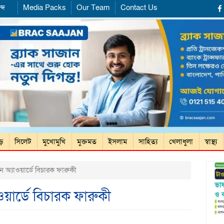
্দ
Media Packs
Our Team
Contact Us
ড়ে
সিলেট
মুখোমুখি
মুক্তমত
ইসলাম
সাহিত্য
খেলাধুলা
স্বাস্থ্য
িন অ্যাওয়ার্ডে বিচারক ফারুকী
াওয়ার্ডে বিচারক ফারুকী