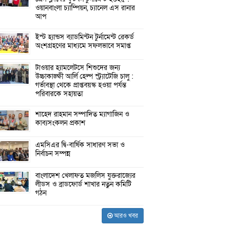
ওয়ানবাংলা চ্যাম্পিয়ন, চ্যানেল এস রানার
আপ
ইস্ট হ্যান্ডস ব্যাডমিন্টন টুর্নামেন্ট রেকর্ড
অংশগ্রহণের মাধ্যমে সফলভাবে সমাপ্ত
টাওয়ার হ্যামলেটসে শিশুদের জন্য
উচ্চাকাঙ্ক্ষী আর্লি হেল্প স্ট্র্যাটেজি চালু :
গর্ভাবস্থা থেকে প্রাপ্তবয়স্ক হওয়া পর্যন্ত
পরিবারকে সহায়তা
শাহেদ রাহমান সম্পাদিত ম্যাগাজিন ও
কাব্যসংকলন প্রকাশ
এমসিএর দ্বি-বার্ষিক সাধারণ সভা ও
নির্বাচন সম্পন্ন
বাংলাদেশ খেলাফত মজলিস যুক্তরাজ্যের
লীডস ও ব্রাডফোর্ড শাখার নতুন কমিটি
গঠন
আরও খবর