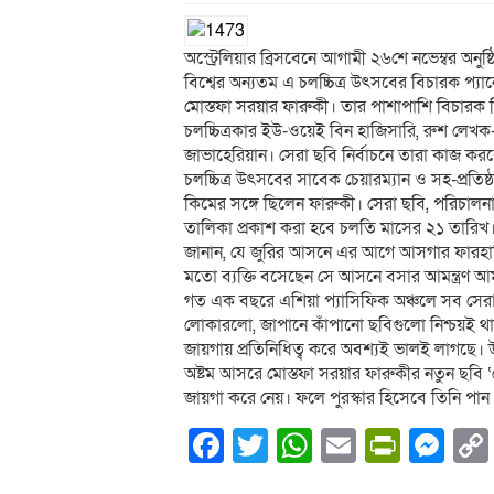
অস্ট্রেলিয়ার ব্রিসবেনে আগামী ২৬শে নভেম্বর অনুষ
বিশ্বের অন্যতম এ চলচ্চিত্র উৎসবের বিচারক প্য
মোস্তফা সরয়ার ফারুকী। তার পাশাপাশি বিচারক হ
চলচ্চিত্রকার ইউ-ওয়েই বিন হাজিসারি, রুশ লেখক-
জাভাহেরিয়ান। সেরা ছবি নির্বাচনে তারা কাজ করব
চলচ্চিত্র উৎসবের সাবেক চেয়ারম্যান ও সহ-প্রতিষ
কিমের সঙ্গে ছিলেন ফারুকী। সেরা ছবি, পরিচালনা,
তালিকা প্রকাশ করা হবে চলতি মাসের ২১ তারিখ। 
জানান, যে জুরির আসনে এর আগে আসগার ফারহাদি
মতো ব্যক্তি বসেছেন সে আসনে বসার আমন্ত্রণ 
গত এক বছরে এশিয়া প্যাসিফিক অঞ্চলে সব সেরা 
লোকারলো, জাপানে কাঁপানো ছবিগুলো নিশ্চয়ই 
জায়গায় প্রতিনিধিত্ব করে অবশ্যই ভালই লাগছে। উল্
অষ্টম আসরে মোস্তফা সরয়ার ফারুকীর নতুন ছবি ‘নো ল্
জায়গা করে নেয়। ফলে পুরস্কার হিসেবে তিনি পান
Facebook
Twitter
WhatsApp
Email
PrintF
Me