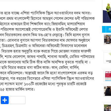
্ঠিত হতে যাচ্ছে এশিয়া প্যাসিফিক স্ক্রিন অ্যাওয়ার্ডসের নবম আসর।
ানেলে প্রথম বাংলাদেশী হিসেবে আমন্ত্রণ পেলেন দেশের গুণী পরিচালক
িসেবে থাকছেন চীনা শিক্ষাবিদ ঝ্যাং জিয়ানমিন, মালয়েশিয়ান
প
পরিচালক অ্যালেক্সেই পোপোগ্রেবস্কি ও ইরানি অভিনেত্রী নেগার
েন বিচারকদের প্রধান কিম ডঙ-হো’র নেতৃত্বে। তিনি হলেন বুসান
্ঠাতা। রোববার বুসানে অ্যাপসা বিচারকদের নাম ঘোষণার অনুষ্ঠানে
 চিত্রগ্রহণ, চিত্রনাট্য ও অভিনেতা-অভিনেত্রী বিভাগের মনোনয়ন
বিচারক হবার অনুভূতি ব্যক্ত করতে গিয়ে মোস্তফা সরয়ার ফারুকী
, শ্যাম বেনেগাল, জাফর পানাহি, শাবানা আজমি, ডেভিড পাটনামের
আমাকে জানানোয় আমি ঠিক ভীত নাকি আনন্দিত বুঝতে পারছি না ।
ছবি বিচার করতে বসা কঠিন কাজ। কান, ভেনিস, বার্লিন,
থাকবে নমিনেশনে। আল্লাহই জানে কি হবে! বাংলাদেশকে এরকম বড়
লেখ্য, গত বছরের ডিসেম্বরে এশিয়া প্যাসিফিক স্ক্রিন অ্যাওয়ার্ডসের
যান্ডস ম্যান’ ১০০টি প্রজেক্টের মধ্যে পুরস্কৃত চারটি প্রজেক্টে
 ২৫ হাজার মার্কিন ডলার।
riendly
ssenger
Copy
Share
Link