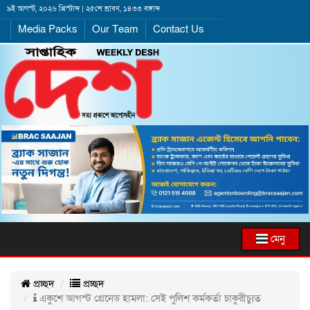
৯ই আগস্ট, ২০২৬ খ্রিস্টাব্দ | ২৫শে শ্রাবণ, ১৪৩৩ বঙ্গাব্দ
Media Packs
Our Team
Contact Us
মেনু
প্রচ্ছদ
প্রচ্ছদ
একুশে আগস্ট গ্রেনেড হামলা: সেই পুলিশ কর্মকর্তা চাকুরীচ্যুত