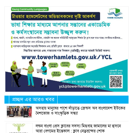
প্রচ্ছদ এর আরও খবর
অসহায় মানুষের পাশে দাঁড়াতে ফ্রেন্ডস অব বাংলাদেশ ইউকের
নৈশভোজ ও সাংস্কৃতিক সন্ধ্যা
লন্ডন বাংলা প্রেস ক্লাবের সদস্য মিছবাহ জামালের মা হুসনে
আরা বেগমের ইন্তেকাল : ক্লাব নেতৃবৃন্দের শোক