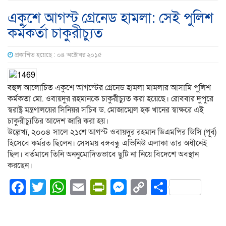
একুশে আগস্ট গ্রেনেড হামলা: সেই পুলিশ
কর্মকর্তা চাকুরীচ্যুত
প্রকাশিত হয়েছে : ০৪ অক্টোবর ২০১৫
বহুল আলোচিত একুশে আগস্টের গ্রেনেড হামলা মামলার আসামি পুলিশ
কর্মকতা মো. ওবায়দুর রহমানকে চাকুরীচ্যুত করা হয়েছে। রোববার দুপুরে
স্বরাষ্ট্র মন্ত্রণালয়ের সিনিয়র সচিব ড. মোজাম্মেল হক খানের স্বাক্ষরে এই
চাকুরীচ্যুতির আদেশ জারি করা হয়।
উল্লেখ্য, ২০০৪ সালে ২১শে আগস্ট ওবায়দুর রহমান ডিএমপির ডিসি (পূর্ব)
হিসেবে কর্মরত ছিলেন। সেসময় বঙ্গবন্ধু এভিনিউ এলাকা তার অধীনেই
ছিল। বর্তমানে তিনি অননুমোদিতভাবে ছুটি না নিয়ে বিদেশে অবস্থান
করছেন।
Facebook
Twitter
WhatsApp
Email
PrintFriendly
Messenger
Copy
Share
Link