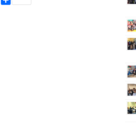
riendly
ssenger
Copy
Share
Link