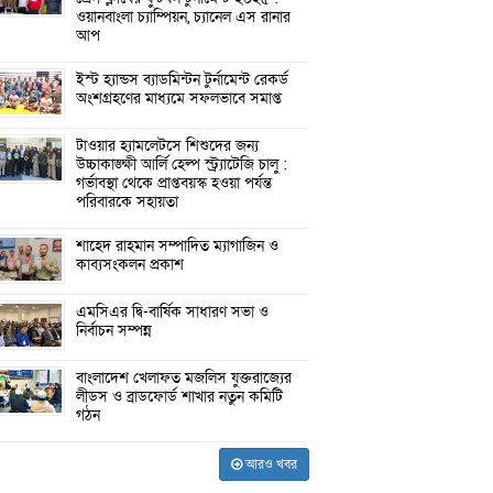
ওয়ানবাংলা চ্যাম্পিয়ন, চ্যানেল এস রানার
আপ
ইস্ট হ্যান্ডস ব্যাডমিন্টন টুর্নামেন্ট রেকর্ড
অংশগ্রহণের মাধ্যমে সফলভাবে সমাপ্ত
টাওয়ার হ্যামলেটসে শিশুদের জন্য
উচ্চাকাঙ্ক্ষী আর্লি হেল্প স্ট্র্যাটেজি চালু :
গর্ভাবস্থা থেকে প্রাপ্তবয়স্ক হওয়া পর্যন্ত
পরিবারকে সহায়তা
শাহেদ রাহমান সম্পাদিত ম্যাগাজিন ও
কাব্যসংকলন প্রকাশ
এমসিএর দ্বি-বার্ষিক সাধারণ সভা ও
নির্বাচন সম্পন্ন
বাংলাদেশ খেলাফত মজলিস যুক্তরাজ্যের
লীডস ও ব্রাডফোর্ড শাখার নতুন কমিটি
গঠন
আরও খবর