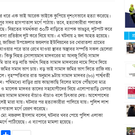
জের ধরে এক ভাই আরেক ভাইকে কুপিয়ে নৃশংসভাবে হত্যা করেছে।
পুর সদর হাসপাতাল মর্গে পাঠায়। তবে, হত্যাকারীরা পলাতক
ছে। নিহতের সমর্থকরা ৩০টি বাড়িতে ব্যাপক ভাঙচুর, লুটপাট করে
প
যবসা প্রতিষ্ঠান লুট করে নিয়ে যায়। এ ঘটনায় ২ জন আহত হয়েছে।
ন, জাজিরা উপজেলার জয়নগর ইউনিয়নের চর খোরাতলা গ্রামের
াওয়ার পরে তার রেখে যাওয়া স্থাবর অস্থাবর সম্পত্তি সকল ছেলেরা
কিন্তু নিহত (সোলায়মান মাদবরের মা আনজু বিবি) সামাদ
 তার বড় নাতি অর্থাৎ নিহত সামাদ মাদবরের নামে লিখে দিয়ে
া জমির সমান ভাগ চায়। বড় ভাই সামাদ জমির ভাগ দিতে রাজি নয়।
ব চলে। বৃহস্পতিবার রাত অনুমান ৯টায় সামাদ মাদবর (৬০) পার্শ্ববতী
 পথিমধ্যে বাড়ির প্রায় কাছাকাছি বিলের মাঝে পৌঁছানো মাত্র
র ও মালেক মাদবর তাদের সহযোগীদের নিয়ে এলোপাতাড়ি ডেগার
ময় সামাদ মাদবর বাঁচাও বাঁচাও বলে চিৎকার দেয়। আশেপাশের
লেই মারা যায়। ঘটনার পর হত্যাকারীরা পালিয়ে যায়। পুলিশ লাশ
পাতাল মর্গে প্রেরণ করেছে।
সি মো. নজরুল ইসলাম বলেন, ঘটনার খবর পেয়ে পুলিশ এলাকা
মর্গে পাঠিয়েছে। এ ব্যাপারে মামলা হয়েছে।