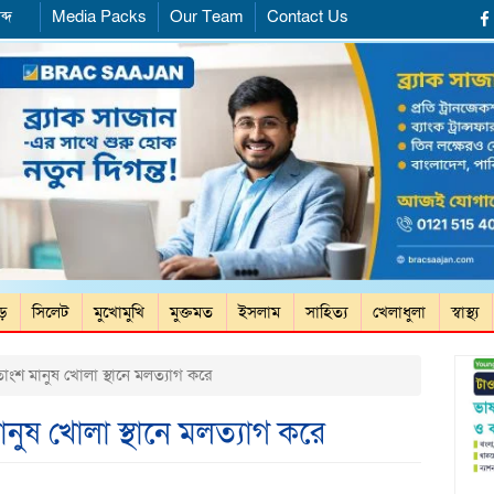
ব্দ
Media Packs
Our Team
Contact Us
ড়ে
সিলেট
মুখোমুখি
মুক্তমত
ইসলাম
সাহিত্য
খেলাধুলা
স্বাস্থ্য
াংশ মানুষ খোলা স্থানে মলত্যাগ করে
ানুষ খোলা স্থানে মলত্যাগ করে