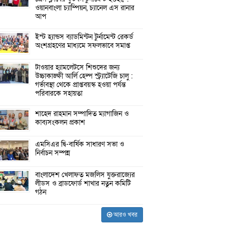
ওয়ানবাংলা চ্যাম্পিয়ন, চ্যানেল এস রানার
আপ
ইস্ট হ্যান্ডস ব্যাডমিন্টন টুর্নামেন্ট রেকর্ড
অংশগ্রহণের মাধ্যমে সফলভাবে সমাপ্ত
টাওয়ার হ্যামলেটসে শিশুদের জন্য
উচ্চাকাঙ্ক্ষী আর্লি হেল্প স্ট্র্যাটেজি চালু :
গর্ভাবস্থা থেকে প্রাপ্তবয়স্ক হওয়া পর্যন্ত
পরিবারকে সহায়তা
শাহেদ রাহমান সম্পাদিত ম্যাগাজিন ও
কাব্যসংকলন প্রকাশ
এমসিএর দ্বি-বার্ষিক সাধারণ সভা ও
নির্বাচন সম্পন্ন
বাংলাদেশ খেলাফত মজলিস যুক্তরাজ্যের
লীডস ও ব্রাডফোর্ড শাখার নতুন কমিটি
গঠন
আরও খবর