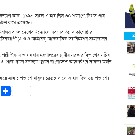
ে মলত্যাগ করে। ১৯৯০ সালে এ হার ছিল ৩৪ শতাংশ, বিগত প্রায়
শতাংশ কমে এসেছে।
বালয় বাংলাদেশের উদ্যোগে এবং বিভিন্ন দাতাগোষ্ঠীর
প
িনব্যাপী (৩ ও ৪ অক্টোবর) আন্তর্জাতিক স্যানিটেশন সম্মেলনের
র, পল্লী উন্নয়ন ও সমবায় মন্ত্রণালয়ের স্থানীয় সরকার বিভাগের সচিব
ও খোলা স্থানে মলত্যাগ হ্রাসে বাংলাদেশ তাত্পর্যপূর্ণ সাফল্য অর্জন
াগ করে মাত্র ১ শতাংশ মানুষ। ১৯৯০ সালে এ হার ছিল ৩৪ শতাংশ।’
riendly
ssenger
Copy
Share
Link