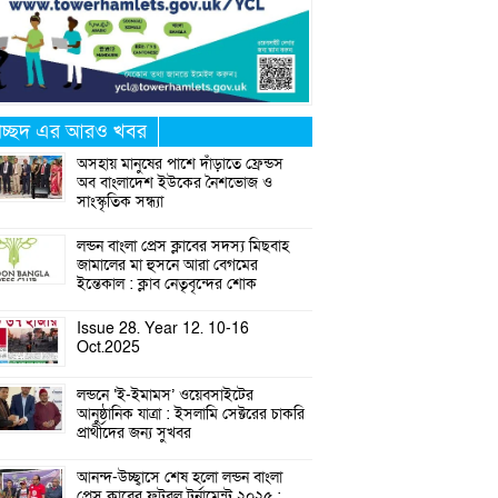
্রচ্ছদ এর আরও খবর
অসহায় মানুষের পাশে দাঁড়াতে ফ্রেন্ডস
অব বাংলাদেশ ইউকের নৈশভোজ ও
সাংস্কৃতিক সন্ধ্যা
লন্ডন বাংলা প্রেস ক্লাবের সদস্য মিছবাহ
জামালের মা হুসনে আরা বেগমের
ইন্তেকাল : ক্লাব নেতৃবৃন্দের শোক
Issue 28. Year 12. 10-16
Oct.2025
লন্ডনে ‘ই-ইমামস’ ওয়েবসাইটের
আনুষ্ঠানিক যাত্রা : ইসলামি সেক্টরের চাকরি
প্রার্থীদের জন্য সুখবর
আনন্দ-উচ্ছ্বাসে শেষ হলো লন্ডন বাংলা
প্রেস ক্লাবের ফুটবল টুর্নামেন্ট ২০২৫ :