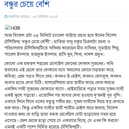
বন্ধুর চেয়ে বেশি
প্রকাশিত হয়েছে : ০২ অক্টোবর ২০১৫
আজ বিকেল ৩টা ০৫ মিনিটে চ্যানেল আইয়ে প্রচার হবে ঈদের বিশেষ
টেলিফিল্ম ‘বন্ধুর চেয়ে বেশীি’। মাতিয়া বানু শুকুর চিত্রনাট্য রচনা ও
পরিচালনায় টেলিফিল্মটিতে অভিনয় করেছেন মীর সাব্বির, সুমাইয়া শিমু,
পাভেল ইসলাম, মাহফুজ ইসলাম, হাসি মুন, শিখা, বাদল প্রমুখ।
কোনো এক মফস্বল শহরের মোবাইল ফোনের দোকান সুজনের। কবি
স্বভাবের এই ছেলে তার দোকানে বসে অন্যদের ফোনে সহায়তা করে,
কবিতা, প্রেম পত্রও লিখে দেয়। কখনও ই-মেইল, কখনও ফেসবুক, কখনও
আবার হাতে লেখা চিঠি। মালয়েশিয়ায় তার স্বামীর কাছে ফোন করতে
একদিন সাথী সুজনের দোকানে আসে। প্রাইমারিতে পড়ার সময় সুজন-সাথী
একই স্কুলে পড়তো। এতোদিন পর আবার দেখা হওয়ায় দু’জনই খুব খুশি।
এভাবে দিনে দিনে ওদের বন্ধুত্ব গভীর হয়। সুজন সাথীকে নিয়ে স্বপ্ন দেখতে
শুরু করে। কিন্তু একদিন সাথীর স্বামী শামীম মেইল করে জানায়, বিদেশ
যাওয়ার জন্য যে বাড়ি তারা বন্ধক রেখেছিল সেটা ছাড়ানোর সময় হয়ে
এসেছে। জেল থেকে ছাড়া পেয়ে সে একবারে নিঃস্ব, সে এখন কি করবে!
এমনই একটি গল্পে নির্মিত হয়েছে টেলিফিল্মটি।