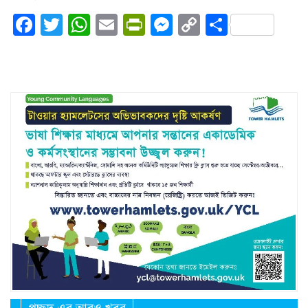
Facebook
Twitter
WhatsApp
Email
PrintFriendly
Messenger
Copy
Share
Link