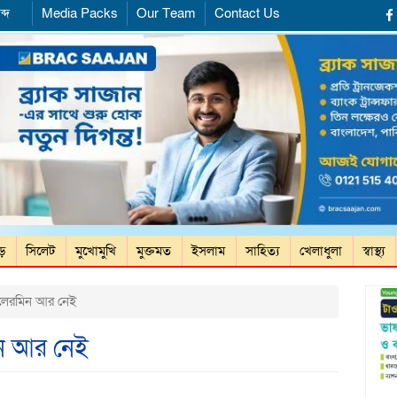
ব্দ
Media Packs
Our Team
Contact Us
ড়ে
সিলেট
মুখোমুখি
মুক্তমত
ইসলাম
সাহিত্য
খেলাধুলা
স্বাস্থ্য
িলেরমিন আর নেই
িন আর নেই