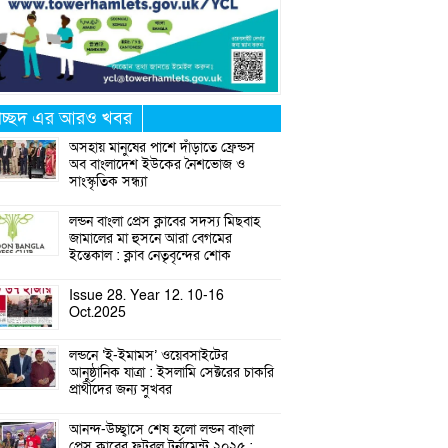
্রচ্ছদ এর আরও খবর
অসহায় মানুষের পাশে দাঁড়াতে ফ্রেন্ডস
অব বাংলাদেশ ইউকের নৈশভোজ ও
সাংস্কৃতিক সন্ধ্যা
লন্ডন বাংলা প্রেস ক্লাবের সদস্য মিছবাহ
জামালের মা হুসনে আরা বেগমের
ইন্তেকাল : ক্লাব নেতৃবৃন্দের শোক
Issue 28. Year 12. 10-16
Oct.2025
লন্ডনে ‘ই-ইমামস’ ওয়েবসাইটের
আনুষ্ঠানিক যাত্রা : ইসলামি সেক্টরের চাকরি
প্রার্থীদের জন্য সুখবর
আনন্দ-উচ্ছ্বাসে শেষ হলো লন্ডন বাংলা
প্রেস ক্লাবের ফুটবল টুর্নামেন্ট ২০২৫ :