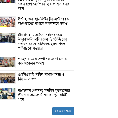
ওয়ানবাংলা চ্যাম্পিয়ন, চ্যানেল এস রানার
আপ
ইস্ট হ্যান্ডস ব্যাডমিন্টন টুর্নামেন্ট রেকর্ড
অংশগ্রহণের মাধ্যমে সফলভাবে সমাপ্ত
টাওয়ার হ্যামলেটসে শিশুদের জন্য
উচ্চাকাঙ্ক্ষী আর্লি হেল্প স্ট্র্যাটেজি চালু :
গর্ভাবস্থা থেকে প্রাপ্তবয়স্ক হওয়া পর্যন্ত
পরিবারকে সহায়তা
শাহেদ রাহমান সম্পাদিত ম্যাগাজিন ও
কাব্যসংকলন প্রকাশ
এমসিএর দ্বি-বার্ষিক সাধারণ সভা ও
নির্বাচন সম্পন্ন
বাংলাদেশ খেলাফত মজলিস যুক্তরাজ্যের
লীডস ও ব্রাডফোর্ড শাখার নতুন কমিটি
গঠন
আরও খবর